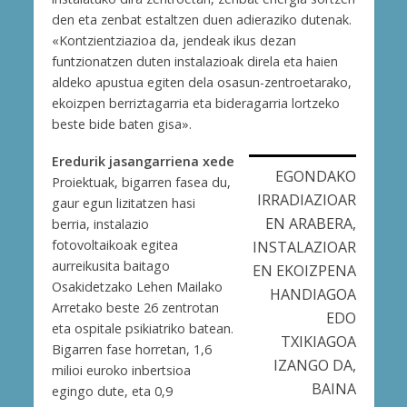
den eta zenbat estaltzen duen adieraziko dutenak.
«Kontzientziazioa da, jendeak ikus dezan
funtzionatzen duten instalazioak direla eta haien
aldeko apustua egiten dela osasun-zentroetarako,
ekoizpen berriztagarria eta bideragarria lortzeko
beste bide baten gisa».
Eredurik jasangarriena xede
EGONDAKO
Proiektuak, bigarren fasea du,
IRRADIAZIOAR
gaur egun lizitatzen hasi
EN ARABERA,
berria, instalazio
fotovoltaikoak egitea
INSTALAZIOAR
aurreikusita baitago
EN EKOIZPENA
Osakidetzako Lehen Mailako
HANDIAGOA
Arretako beste 26 zentrotan
EDO
eta ospitale psikiatriko batean.
TXIKIAGOA
Bigarren fase horretan, 1,6
IZANGO DA,
milioi euroko inbertsioa
BAINA
egingo dute, eta 0,9