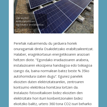
Zarauzko
Anbulatorioan
egindako instalazioa.
Pereñak nabarmendu du jarduera horiek
onuragarriak direla Osakidetzako erabiltzaileentzat.
Halaber, eraginkortasun energetikoaren arazoari
heltzen diote. “Egondako irradiazioaren arabera,
instalazioaren ekoizpena handiagoa edo txikiagoa
izango da, baina normalean batez beste % 35ko
autohornidura izaten dugu”. Egunez panelek
ekoizten duten elektrizitatearekin, zentroaren
kontsumo elektrikoa hornitzea lortzen da.
Instalazio fotovoltaikoen bidez ekoizten den
elektrizitate hori iturri konbentzionalen bidez
ekoitziko balitz, urtero 360 tona CO2 isuri beharko