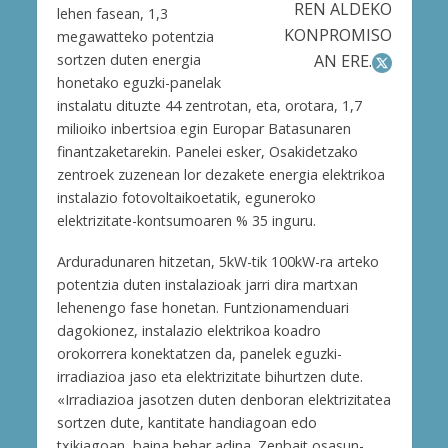
REN ALDEKO
lehen fasean, 1,3
KONPROMISO
megawatteko potentzia
sortzen duten energia
AN ERE.
honetako eguzki-panelak
instalatu dituzte 44 zentrotan, eta, orotara, 1,7
milioiko inbertsioa egin Europar Batasunaren
finantzaketarekin. Panelei esker, Osakidetzako
zentroek zuzenean lor dezakete energia elektrikoa
instalazio fotovoltaikoetatik, eguneroko
elektrizitate-kontsumoaren % 35 inguru.
Arduradunaren hitzetan, 5kW-tik 100kW-ra arteko
potentzia duten instalazioak jarri dira martxan
lehenengo fase honetan. Funtzionamenduari
dagokionez, instalazio elektrikoa koadro
orokorrera konektatzen da, panelek eguzki-
irradiazioa jaso eta elektrizitate bihurtzen dute.
«Irradiazioa jasotzen duten denboran elektrizitatea
sortzen dute, kantitate handiagoan edo
txikiagoan, baina behar adina. Zenbait osasun-