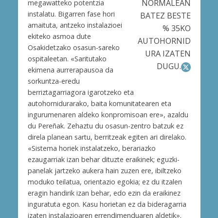
NORMALEAN
megawatteko potentzia
instalatu. Bigarren fase hori
BATEZ BESTE
amaituta, antzeko instalazioei
% 35KO
ekiteko asmoa dute
AUTOHORNID
Osakidetzako osasun-sareko
URA IZATEN
ospitaleetan. «Saritutako
DUGU.
ekimena aurrerapausoa da
sorkuntza-eredu
berriztagarriagora igarotzeko eta
autohornidurarako, baita komunitatearen eta
ingurumenaren aldeko konpromisoan ere», azaldu
du Pereñak. Zehaztu du osasun-zentro batzuk ez
direla planean sartu, berritzeak egiten ari direlako.
«Sistema horiek instalatzeko, berariazko
ezaugarriak izan behar dituzte eraikinek; eguzki-
panelak jartzeko aukera hain zuzen ere, ibiltzeko
moduko teilatua, orientazio egokia; ez du itzalen
eragin handirik izan behar, edo ezin da eraikinez
inguratuta egon. Kasu horietan ez da bideragarria
izaten instalazioaren errendimenduaren aldetik».