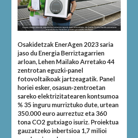
Osakidetzak EnerAgen 2023 saria
jaso du Energia Berriztagarrien
arloan, Lehen Mailako Arretako 44
zentrotan eguzki-panel
fotovoltaikoak jartzeagatik. Panel
horiei esker, osasun-zentroetan
sareko elektrizitatearen kontsumoa
% 35 inguru murriztuko dute, urtean
350.000 euro aurreztuz eta 360
tona CO2 gutxiago isuriz. Proiektua
gauzatzeko inbertsioa 1,7 milioi