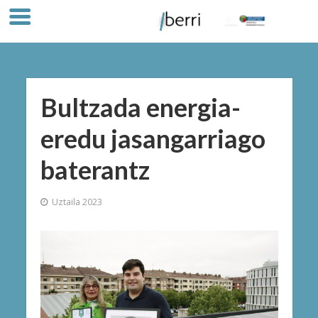
Bultzada energia-
eredu jasangarriago
baterantz
Uztaila 2023