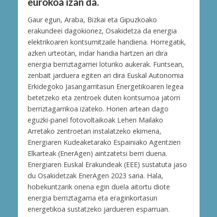
eurokoa izan da.
Gaur egun, Araba, Bizkai eta Gipuzkoako
erakundeei dagokionez, Osakidetza da energia
elektrikoaren kontsumitzaile handiena. Horregatik,
azken urteotan, indar handia hartzen ari dira
energia berriztagarriei loturiko aukerak. Funtsean,
zenbait jarduera egiten ari dira Euskal Autonomia
Erkidegoko Jasangarritasun Energetikoaren legea
betetzeko eta zentroek duten kontsumoa jatorri
berriztagarrikoa izateko. Horien artean dago
eguzki-panel fotovoltaikoak Lehen Mailako
Arretako zentroetan instalatzeko ekimena,
Energiaren Kudeaketarako Espainiako Agentzien
Elkarteak (EnerAgen) aintzatetsi berri duena.
Energiaren Euskal Erakundeak (EEE) sustatuta jaso
du Osakidetzak EnerAgen 2023 saria. Hala,
hobekuntzarik onena egin duela aitortu diote
energia berriztagarria eta eraginkortasun
energetikoa sustatzeko jardueren esparruan.