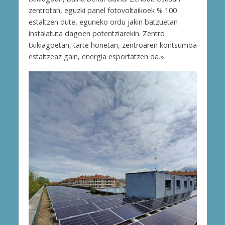
zentrotan, eguzki panel fotovoltaikoek % 100
estaltzen dute, eguneko ordu jakin batzuetan
instalatuta dagoen potentziarekin. Zentro
txikiagoetan, tarte horietan, zentroaren kontsumoa
estaltzeaz gain, energia esportatzen da.»