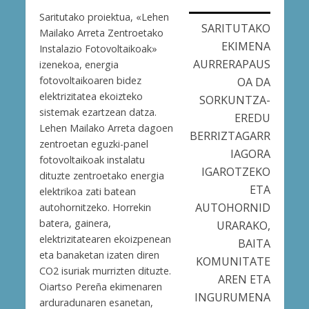
Saritutako proiektua, «Lehen
SARITUTAKO
Mailako Arreta Zentroetako
EKIMENA
Instalazio Fotovoltaikoak»
AURRERAPAUS
izenekoa, energia
fotovoltaikoaren bidez
OA DA
elektrizitatea ekoizteko
SORKUNTZA-
sistemak ezartzean datza.
EREDU
Lehen Mailako Arreta dagoen
BERRIZTAGARR
zentroetan eguzki-panel
IAGORA
fotovoltaikoak instalatu
IGAROTZEKO
dituzte zentroetako energia
ETA
elektrikoa zati batean
AUTOHORNID
autohornitzeko. Horrekin
batera, gainera,
URARAKO,
elektrizitatearen ekoizpenean
BAITA
eta banaketan izaten diren
KOMUNITATE
CO2 isuriak murrizten dituzte.
AREN ETA
Oiartso Pereña ekimenaren
INGURUMENA
arduradunaren esanetan,