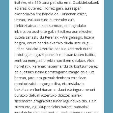
lirateke, eta 116 tona petrolio erre, Osakidetzakoek
adierazi dutenez. Horrez gain, aurrezpen
ekonomikoa ere handia da. Ekimenari esker,
urtean, 350.000 euro aurreztuko dira
elektrizitatearen kontsumoan, eta egindako
inbertsioa bost urte gabe itzultzea aurreikusten
dutela zehaztu du Pereñak. «Are gehiago, luzera
begira, onura handia ekarriko duela uste dugu.
Lehen Mailako Arretako osasun-zentroek duten
ordutegian eguzki-panelak martxan izaten baitira,
zentroa energia horrekin hornitzen delako». Alde
horretatik, Pereñak nabarmendu du kontsumoa ez
dela jaitsiko baina berriztagarria izango dela. Era
berean, jarduera guztiak denbora errealean
monitorizatuta egongo dira, eta instalazio
bakoitzaren funtzionamenduari eta ingurumenari
buruzko datuak aztertuko dituzte; horrek
sistemaren eraginkortasunari lagunduko dio. Hain
zuzen ere, eguzki-panelekin batera, pantailak
instalatuko dira zentroetan, zenbat energia sortzen