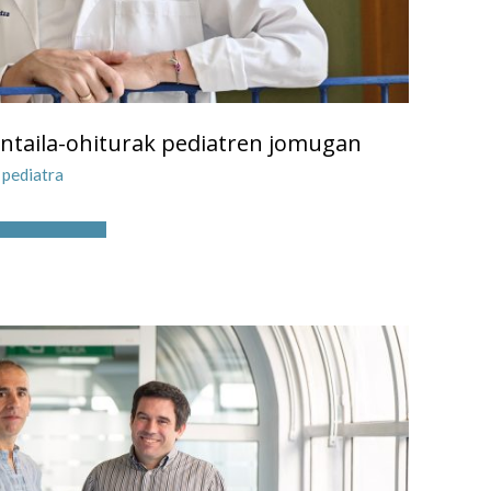
ntaila-ohiturak pediatren jomugan
 pediatra