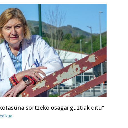
otasuna sortzeko osagai guztiak ditu”
edikua