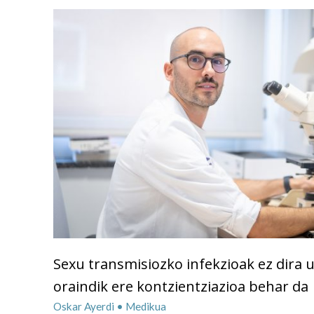
Sexu transmisiozko infekzioak ez dira 
oraindik ere kontzientziazioa behar da
Oskar Ayerdi • Medikua