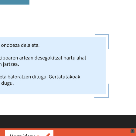
 kalea, 45 – 01006 Vitoria-Gasteiz | 945-00 63 43 |
X