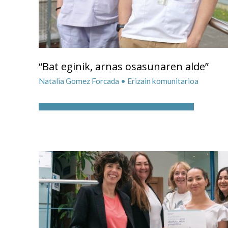
“Bat eginik, arnas osasunaren alde”
Natalia Gomez Forcada • Erizain komunitarioa