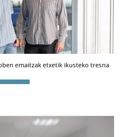
roben emaitzak etxetik ikusteko tresna