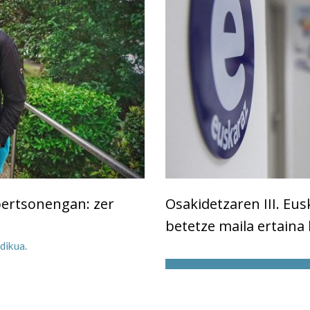
pertsonengan: zer
Osakidetzaren III. Eu
betetze maila ertaina 
dikua.