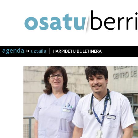
agenda
»
|
uztaila
HARPIDETU BULETINERA