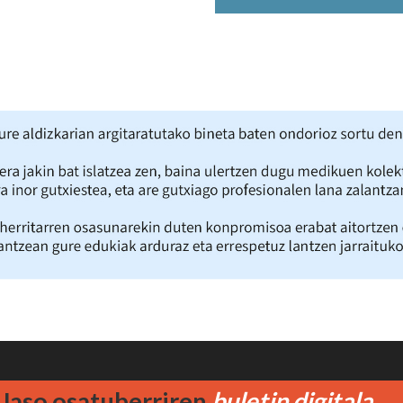
OSAKIDETZA. Araba
Jaso osatuberriren
buletin digitala