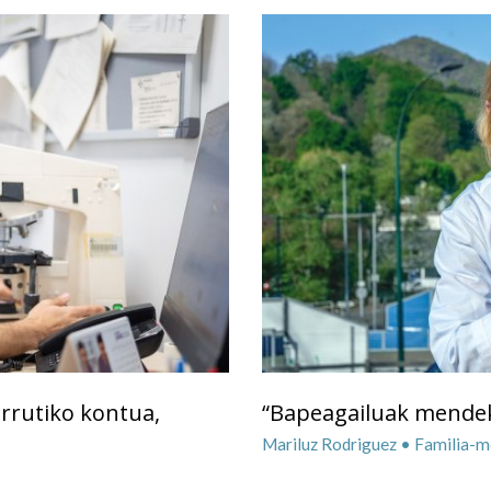
urrutiko kontua,
“Bapeagailuak mendek
Mariluz Rodriguez • Familia-m