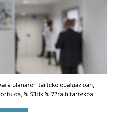
skara planaren tarteko ebaluazioan,
lortu da, % 53tik % 72ra bitartekoa