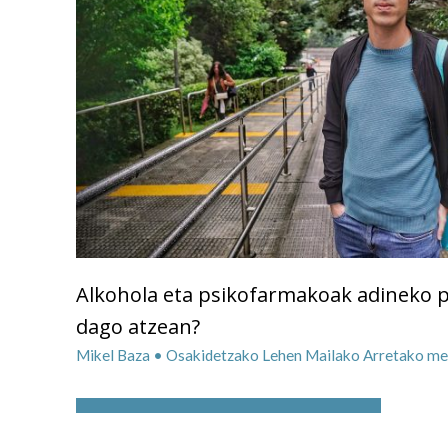
Alkohola eta psikofarmakoak adineko 
dago atzean?
Mikel Baza • Osakidetzako Lehen Mailako Arretako me