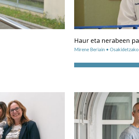
Haur eta nerabeen pa
Mirene Beriain • Osakidetzako