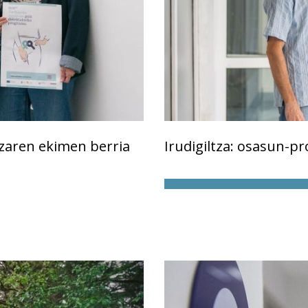
zaren ekimen berria
Irudigiltza: osasun-p