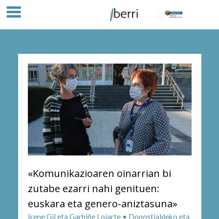
«Komunikazioaren oinarrian bi
zutabe ezarri nahi genituen:
euskara eta genero-aniztasuna»
Irene Gil eta Garbiñe Loiarte • Donostialdeko eta