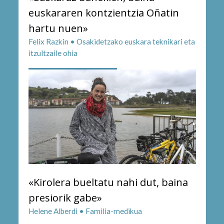
euskararen kontzientzia Oñatin
hartu nuen»
Felix Razkin • Osakidetzako euskara teknikari eta
itzultzaile ohia
«Kirolera bueltatu nahi dut, baina
presiorik gabe»
Helene Alberdi • Familia-medikua