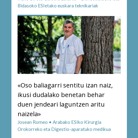
Bidasoko ESIetako euskara teknikariak
«Oso baliagarri sentitu izan naiz,
ikusi dudalako benetan behar
duen jendeari laguntzen aritu
naizela»
Josean Romeo • Arabako ESIko Kirurgia
Orokorreko eta Digestio-aparatuko medikua