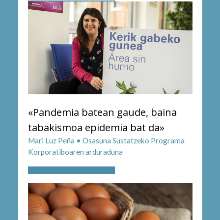
«Pandemia batean gaude, baina
tabakismoa epidemia bat da»
Mari Luz Peña • Osasuna Sustatzeko Programa
Korporatiboaren arduraduna