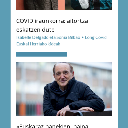
COVID iraunkorra: aitortza
eskatzen dute
Isabelle Delgado eta Sonia Bilbao • Long Covid
Euskal Herriako kideak
«Euskaraz banekien, baina