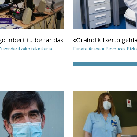
o inbertitu behar da»
«Oraindik txerto gehi
Zuzendaritzako teknikaria
Eunate Arana • Biocruces Bizkai