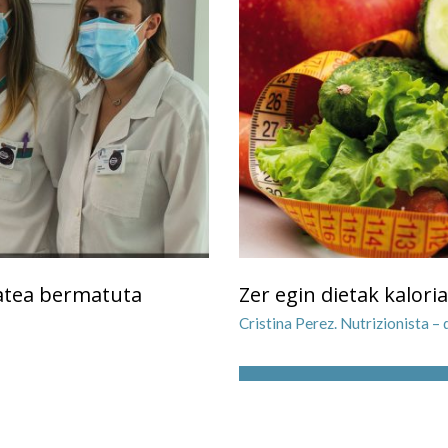
atea bermatuta
Zer egin dietak kalori
Cristina Perez. Nutrizionista 