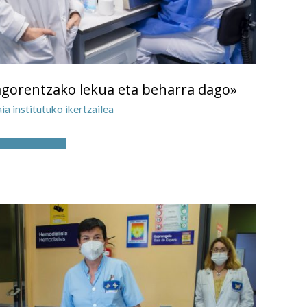
agorentzako lekua eta beharra dago»
a institutuko ikertzailea