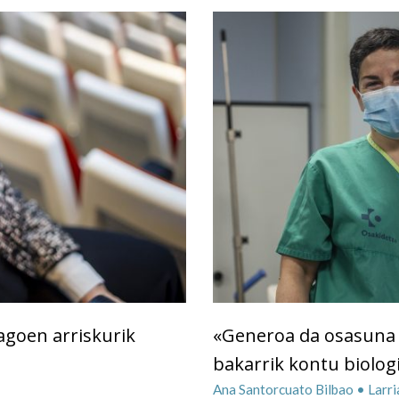
goen arriskurik
«Generoa da osasuna a
bakarrik kontu biolog
Ana Santorcuato Bilbao • Larr