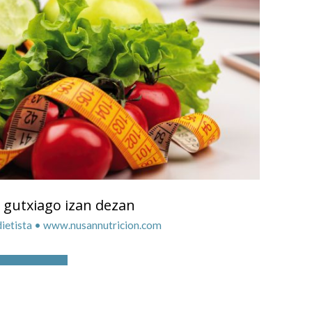
a gutxiago izan dezan
– dietista • www.nusannutricion.com