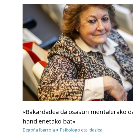
«Bakardadea da osasun mentalerako da
handienetako bat»
Begoña Ibarrola • Psikologo eta idazlea