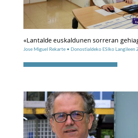
«Lantalde euskaldunen sorreran gehiag
Jose Miguel Rekarte • Donostialdeko ESIko Langileen 