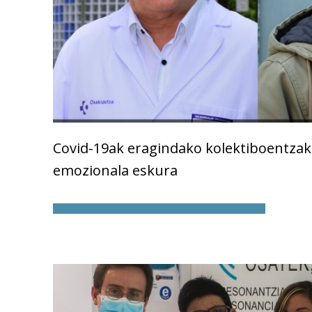
Covid-19ak eragindako kolektiboentzak
emozionala eskura