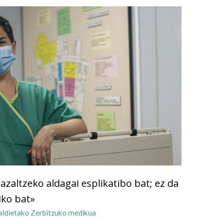
zaltzeko aldagai esplikatibo bat; ez da
iko bat»
ialdietako Zerbitzuko medikua