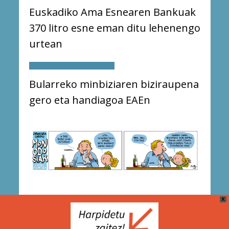
Euskadiko Ama Esnearen Bankuak
370 litro esne eman ditu lehenengo
urtean
Bularreko minbiziaren biziraupena
gero eta handiagoa EAEn
X
Cookie Politika