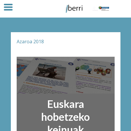
Azaroa 2018
Euskara
hobetzeko
keinuak