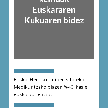
Euskararen
Kukuaren bidez
Euskal Herriko Unibertsitateko
Medikuntzako plazen %40 ikasle
euskaldunentzat