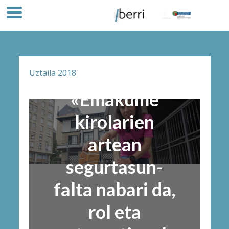
Uztaila 2018
«Emakume
kirolarien
artean
segurtasun-
falta nabari da,
rol eta