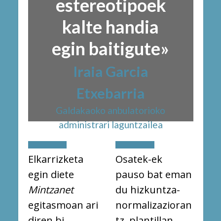
estereotipoek
kalte handia
egin baitigute»
Iraia Garcia
Etxebarria
Galdakaoko anbulatorioko
administrari laguntzailea
Elkarrizketa
Osatek-ek
egin diete
pauso bat eman
Mintzanet
du hizkuntza-
egitasmoan ari
normalizazioran
diren bi
tz, plantillan