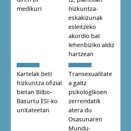
medikuri
hizkuntza-
eskakizunak
esleitzeko
akordio bat
lehenbiziko aldiz
hartzean
Kartelak beti
Transexualitate
hizkuntza ofizial
a gaitz
bietan Bilbo-
psikologikoen
Basurtu ESI-ko
zerrendatik
unitateetan
atera du
Osasunaren
Mundu-