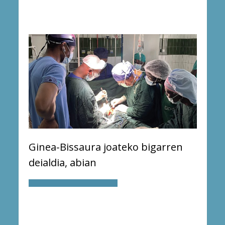
Ginea-Bissaura joateko bigarren
deialdia, abian