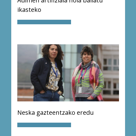
Adimen artifiziala nola baliatu
ikasteko
Neska gazteentzako eredu