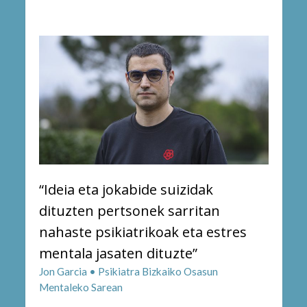
“Ideia eta jokabide suizidak
dituzten pertsonek sarritan
nahaste psikiatrikoak eta estres
mentala jasaten dituzte”
Jon Garcia • Psikiatra Bizkaiko Osasun
Mentaleko Sarean