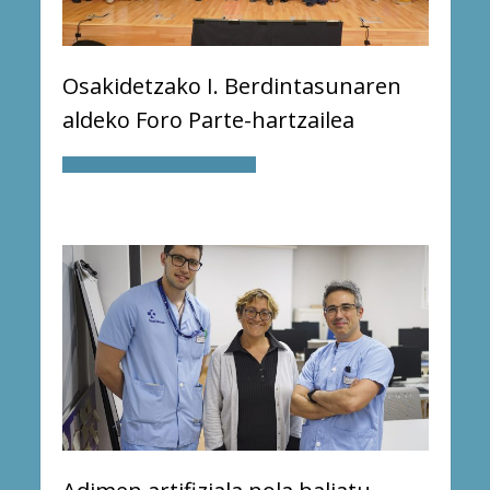
Osakidetzako I. Berdintasunaren
aldeko Foro Parte-hartzailea