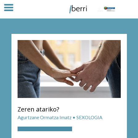
Zeren atariko?
Agurtzane Ormatza Imatz • SEXOLOGIA