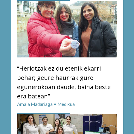
“Heriotzak ez du etenik ekarri
behar; geure haurrak gure
egunerokoan daude, baina beste
era batean”
Amaia Madariaga • Medikua