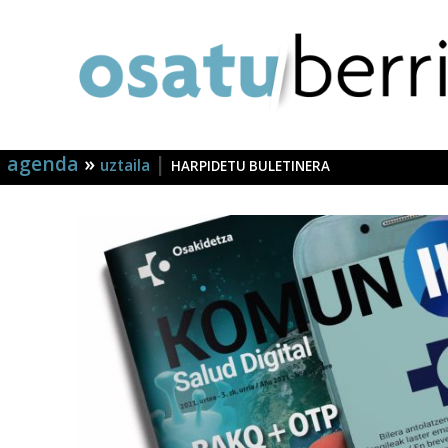
agenda
»
|
uztaila
HARPIDETU BULETINERA