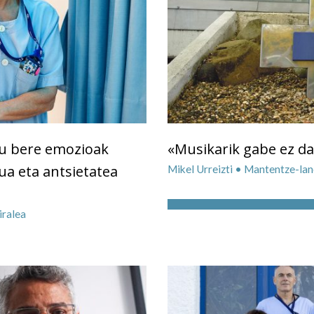
du bere emozioak
«Musikarik gabe ez da
ua eta antsietatea
Mikel Urreizti • Mantentze-lan
iralea