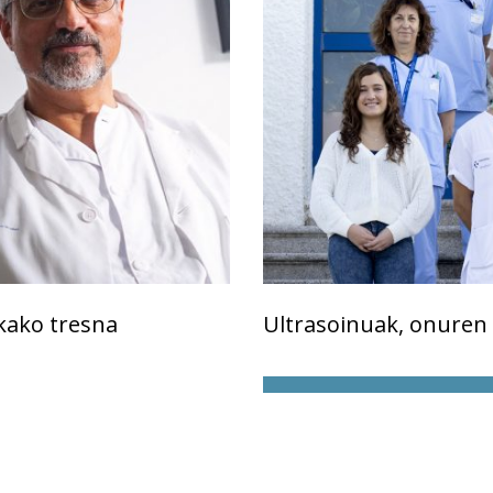
kako tresna
Ultrasoinuak, onuren