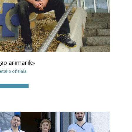
go arimarik»
etako ofiziala