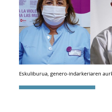
Eskuliburua, genero-indarkeriaren aur