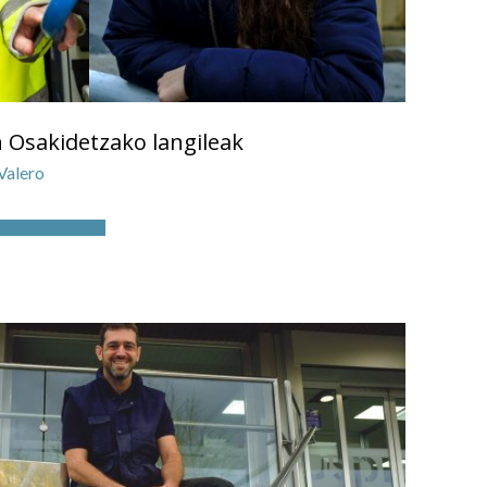
 Osakidetzako langileak
 Valero