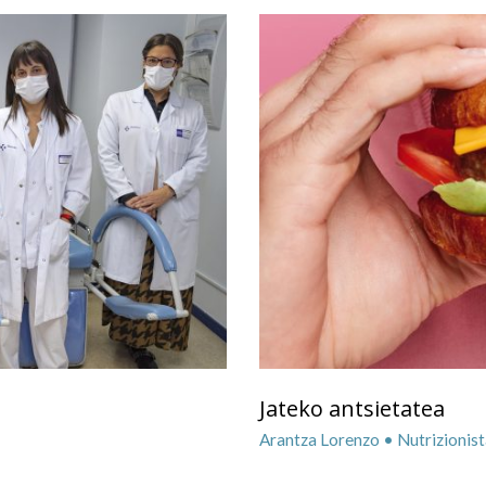
Jateko antsietatea
Arantza Lorenzo • Nutrizionist