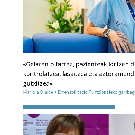
«Gelaren bitartez, pazienteak lortzen 
kontrolatzea, lasaitzea eta aztoramend
gutxitzea»
Mariola Olalde • Errehabilitazio Funtzionaleko gainbeg