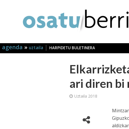
agenda
»
|
uztaila
HARPIDETU BULETINERA
Elkarrizket
ari diren bi
Uztaila 2018
Mintzan
Gipuzko
aldizka