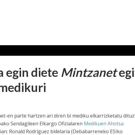
a egin diete
Mintzanet
eg
 medikuri
et-en parte hartzen ari diren bi mediku elkarrizketatu dituz
ako Sendagileen Elkargo Ofizialaren
Medikuen Ahotsa
rian: Ronald Rodríguez bidelaria (Debabarreneko ESIko