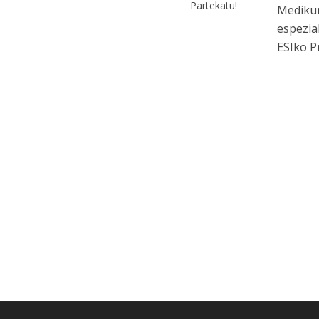
Partekatu!
Medikun
espezia
ESIko P