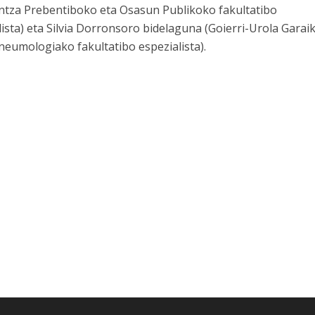
tza Prebentiboko eta Osasun Publikoko fakultatibo
lista) eta Silvia Dorronsoro bidelaguna (Goierri-Urola Garai
neumologiako fakultatibo espezialista).