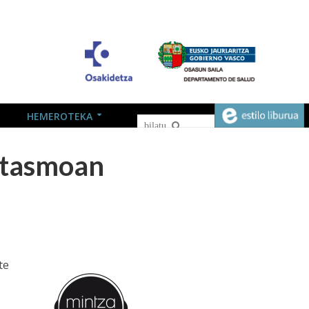
HEMEROTEKA
itasmoan
te