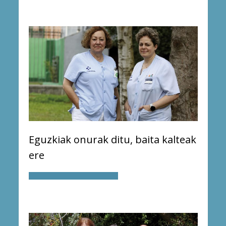
Eguzkiak onurak ditu, baita kalteak
ere