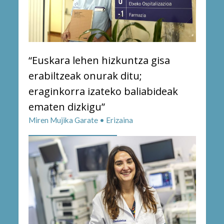
“Euskara lehen hizkuntza gisa
erabiltzeak onurak ditu;
eraginkorra izateko baliabideak
ematen dizkigu”
Miren Mujika Garate • Erizaina