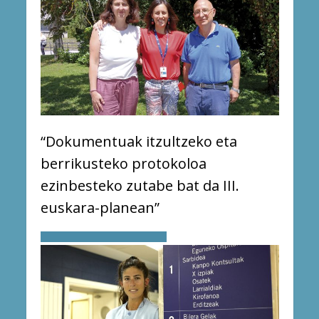
“Dokumentuak itzultzeko eta
berrikusteko protokoloa
ezinbesteko zutabe bat da III.
euskara-planean”