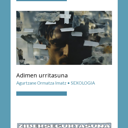
Adimen urritasuna
Agurtzane Ormatza Imatz • SEXOLOGIA