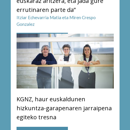
euskaraz aritzera, eta jada gure
errutinaren parte da”
Itziar Echevarria Matia eta Miren Crespo
Gonzalez
KGNZ, haur euskaldunen
hizkuntza-garapenaren jarraipena
egiteko tresna