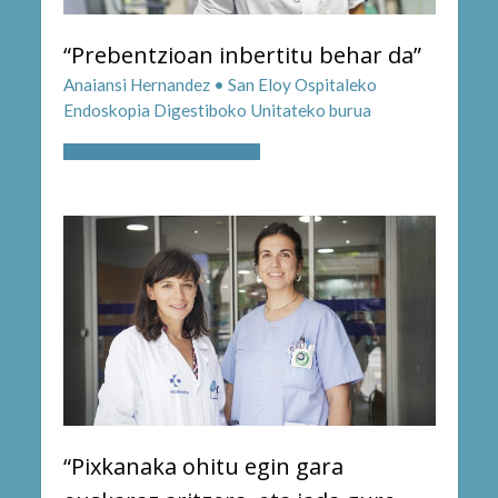
“Prebentzioan inbertitu behar da”
Anaiansi Hernandez • San Eloy Ospitaleko
Endoskopia Digestiboko Unitateko burua
“Pixkanaka ohitu egin gara