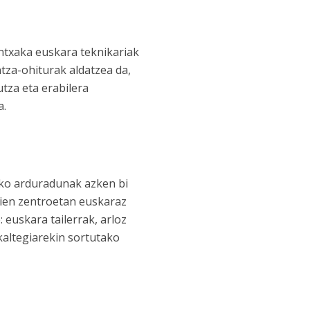
ntxaka euskara teknikariak
tza-ohiturak aldatzea da,
tza eta erabilera
a.
ko arduradunak azken bi
aien zentroetan euskaraz
 euskara tailerrak, arloz
altegiarekin sortutako