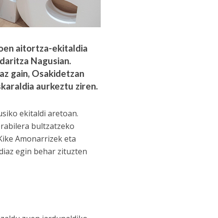
n aitortza-ekitaldia
daritza Nagusian.
eaz gain, Osakidetzan
karaldia aurkeztu ziren.
iko ekitaldi aretoan.
abilera bultzatzeko
 Kike Amonarrizek eta
diaz egin behar zituzten