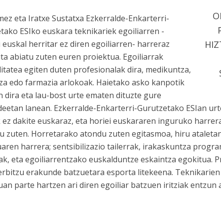
O
mez eta Iratxe Sustatxa Ezkerralde-Enkarterri-
tako ESIko euskara teknikariek egoiliarren -
HIZ
i euskal herritar ez diren egoiliarren- harreraz
ta abiatu zuten euren proiektua. Egoiliarrak
litatea egiten duten profesionalak dira, medikuntza,
tza edo farmazia arlokoak. Haietako asko kanpotik
n dira eta lau-bost urte ematen dituzte gure
eetan lanean. Ezkerralde-Enkarterri-Gurutzetako ESIan urt
 ez dakite euskaraz, eta horiei euskararen inguruko harrer
u zuten. Horretarako atondu zuten egitasmoa, hiru ataleta
uaren harrera; sentsibilizazio tailerrak, irakaskuntza prog
k, eta egoiliarrentzako euskalduntze eskaintza egokitua. Pro
erbitzu erakunde batzuetara esporta litekeena. Teknikarien
uan parte hartzen ari diren egoiliar batzuen iritziak entzun 