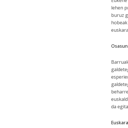
Eukene 
lehen p
buruz g
hobeak 
euskara
Osasun
Barrual
galdete
esperie
galdete
beharre
euskald
da egit
Euskara