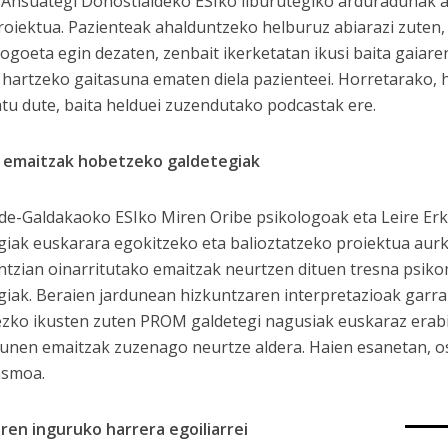
Ansuategi Donostialdeko ESIko liburutegiko arduradunak a
roiektua. Pazienteak ahalduntzeko helburuz abiarazi zuten
ogoeta egin dezaten, zenbait ikerketatan ikusi baita gaiar
hartzeko gaitasuna ematen diela pazienteei. Horretarako, h
tu dute, baita helduei zuzendutako podcastak ere.
 emaitzak hobetzeko galdetegiak
de-Galdakaoko ESIko Miren Oribe psikologoak eta Leire Er
giak euskarara egokitzeko eta balioztatzeko proiektua aur
ntzian oinarritutako emaitzak neurtzen dituen tresna psik
giak. Beraien jardunean hizkuntzaren interpretazioak garra
zko ikusten zuten PROM galdetegi nagusiak euskaraz erabili
unen emaitzak zuzenago neurtze aldera. Haien esanetan, o
asmoa.
ren inguruko harrera egoiliarrei