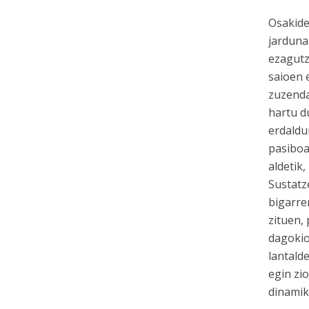
Osakide
jarduna
ezagutz
saioen 
zuzenda
hartu d
erdaldu
pasiboa
aldetik,
Sustatz
bigarre
zituen,
dagokio
lantald
egin zi
dinamik