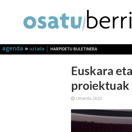
agenda
»
|
uztaila
HARPIDETU BULETINERA
Euskara eta
proiektuak
Urtarrila 2020