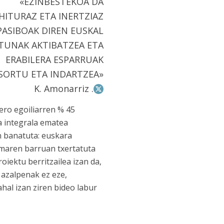
«EZINBESTEKOA DA
HITURAZ ETA INERTZIAZ
PASIBOAK DIREN EUSKAL
TUNAK AKTIBATZEA ETA
ERABILERA ESPARRUAK
SORTU ETA INDARTZEA»
K. Amonarriz .
ero egoiliarren % 45
a integrala ematea
n banatuta: euskara
ramaren barruan txertatuta
iektu berritzailea izan da,
 azalpenak ez eze,
ahal izan ziren bideo labur