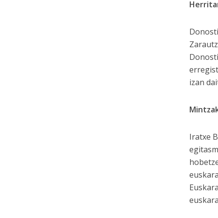
Herrita
Donosti
Zarautz
Donosti
erregis
izan da
Mintzak
Iratxe 
egitasm
hobetze
euskara
Euskara
euskara