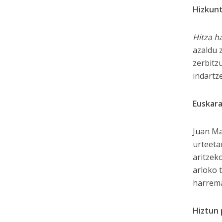
Hizkunt
Hitza h
azaldu 
zerbitz
indartz
Euskara
Juan Ma
urteeta
aritzek
arloko 
harrem
Hiztun 