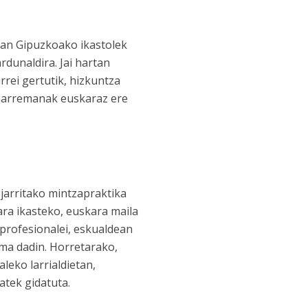
ian Gipuzkoako ikastolek
rdunaldira. Jai hartan
rei gertutik, hizkuntza
 harremanak euskaraz ere
jarritako mintzapraktika
ra ikasteko, euskara maila
profesionalei, eskualdean
ma dadin. Horretarako,
leko larrialdietan,
atek gidatuta.