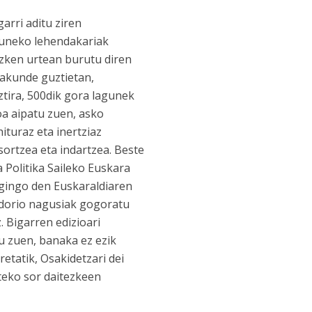
arri aditu ziren
aguneko lehendakariak
zken urtean burutu diren
rakunde guztietan,
ztira, 500dik gora lagunek
oa aipatu zuen, asko
ituraz eta inertziaz
sortzea eta indartzea. Beste
a Politika Saileko Euskara
gingo den Euskaraldiaren
ndorio nagusiak gogoratu
. Bigarren edizioari
 zuen, banaka ez ezik
retatik, Osakidetzari dei
teko sor daitezkeen