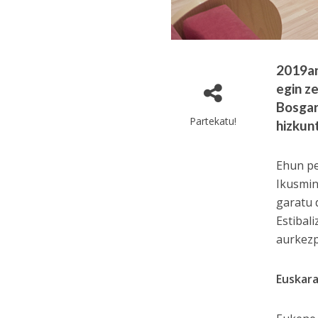
2019an
egin z
Bosgar
Partekatu!
hizkun
Ehun pe
Ikusmin
garatu 
Estibal
aurkezp
Euskara