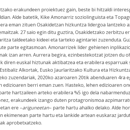
tzako erakundeen proiektuez gain, beste bi hitzaldi interesg
ldian. Alde batetik, Kike Amonarriz soziolinguista eta Top
era eman zituen Osakidetzan hizkuntza lidergoa lantzeko a
emaitzak. 27 saio egin ditu guztira, Osakidetzako zerbitzu e
ritza taldeetako kideei eta tarteko agintariei zuzenduta. Gu
ute parte egitasmoan. Amonarrizek lider gehienen inplikazi
nak izan arren. Aurrera begira, ezinbestekotzat jotzen du oh
k diren euskal hiztunak aktibatzea eta erabilera esparruak 
 Estibaliz Alkortak, Eusko Jaurlaritzako Kultura eta Hizkuntz
eko zuzendariak, 2020ko azaroaren 20tik abenduaren 4ra e
n edizioaren berri eman zuen. Hasteko, lehen edizioaren o
 parte hartzaileen arteko erabilera %5 igo dela nabarmenduz
nez, erakundeek izango duten protagronismoa azpimarratu
eetan ere –
ariguneetan
– parte hartu ahalko delako. Alde hor
on ekimenean parte hartu eta lankide artean euskaraz jardu
ak aprobetxatzeko.