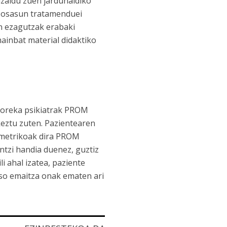
zaldu zuen jardunaldiko
, osasun tratamenduei
en ezagutzak erabaki
ainbat material didaktiko
koreka psikiatrak PROM
keztu zuten. Pazientearen
ometrikoak dira PROM
ntzi handia duenez, guztiz
 ahal izatea, paziente
so emaitza onak ematen ari