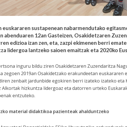
 euskararen sustapenean nabarmendutako egitasmoe
en abenduaren 12an Gasteizen, Osakidetzaren Zuzen
ren edizioa izan zen, eta, zazpi ekimenen berri emat
tza lidergoa lantzeko saioen emaitzak eta 2020ko Eus
rtsona inguru bildu ziren Osakidetzaren Zuzendaritza Nagus
a zegoen 2019an Osakidetzako erakundeetan euskararen er
diren zenbait jardunbide egokiren berri izateko izateko eta
iz Alkortak hizkuntza lidergoaz eta datorren urteko Euskaral
enak entzuteko.
zko material didaktikoa pazienteak ahalduntzeko