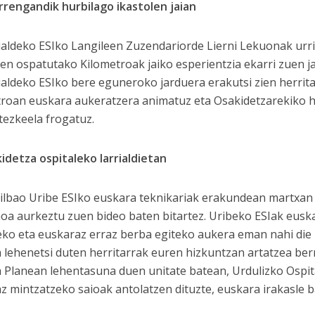
rrengandik hurbilago ikastolen jaian
aldeko ESIko Langileen Zuzendariorde Lierni Lekuonak urr
en ospatutako Kilometroak jaiko esperientzia ekarri zuen ja
aldeko ESIko bere eguneroko jarduera erakutsi zien herritar
troan euskara aukeratzera animatuz eta Osakidetzarekiko
itezkeela frogatuz.
idetza ospitaleko larrialdietan
Bilbao Uribe ESIko euskara teknikariak erakundean martxan 
oa aurkeztu zuen bideo baten bitartez. Uribeko ESIak euska
ko eta euskaraz erraz berba egiteko aukera eman nahi die 
 lehenetsi duten herritarrak euren hizkuntzan artatzea ber
 Planean lehentasuna duen unitate batean, Urdulizko Ospita
z mintzatzeko saioak antolatzen dituzte, euskara irakasle b