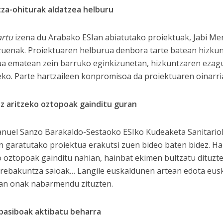
za-ohiturak aldatzea helburu
artu
izena du Arabako ESIan abiatutako proiektuak, Jabi Me
zuenak. Proiektuaren helburua denbora tarte batean hizkun
ua ematean zein barruko eginkizunetan, hizkuntzaren ezagu
eko. Parte hartzaileen konpromisoa da proiektuaren oinarri
z aritzeko oztopoak gainditu guran
nuel Sanzo Barakaldo-Sestaoko ESIko Kudeaketa Sanitario
n garatutako proiektua erakutsi zuen bideo baten bidez. H
o oztopoak gainditu nahian, hainbat ekimen bultzatu dituzte:
trebakuntza saioak… Langile euskaldunen artean edota eusk
an onak nabarmendu zituzten.
pasiboak aktibatu beharra