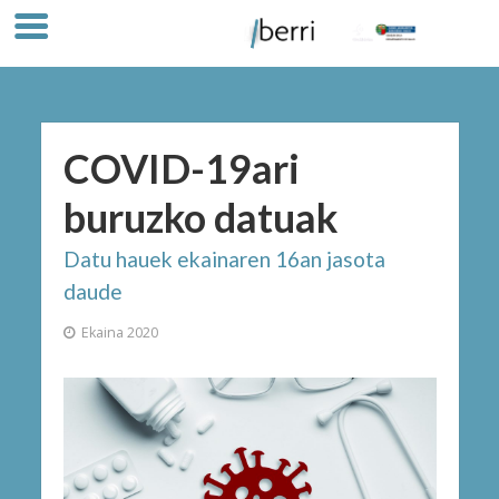
COVID-19ari
buruzko datuak
Datu hauek ekainaren 16an jasota
daude
Ekaina 2020