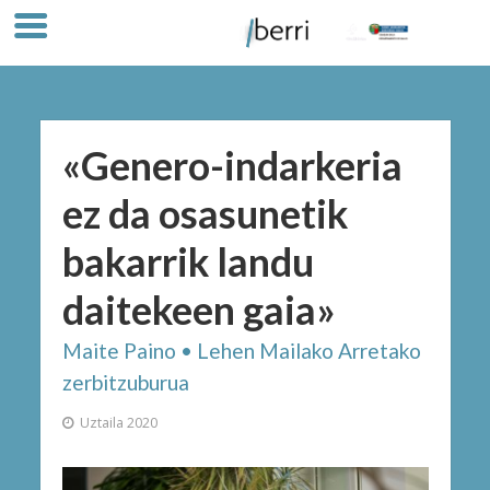
«Genero-indarkeria
ez da osasunetik
bakarrik landu
daitekeen gaia»
Maite Paino • Lehen Mailako Arretako
zerbitzuburua
Uztaila 2020