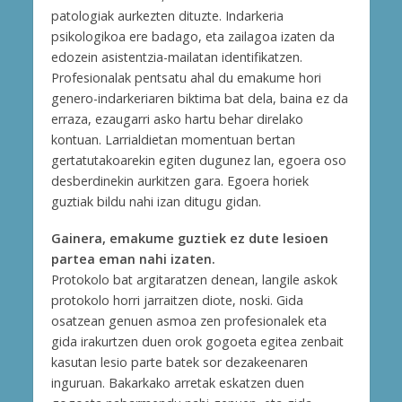
patologiak aurkezten dituzte. Indarkeria
psikologikoa ere badago, eta zailagoa izaten da
edozein asistentzia-mailatan identifikatzen.
Profesionalak pentsatu ahal du emakume hori
genero-indarkeriaren biktima bat dela, baina ez da
erraza, ezaugarri asko hartu behar direlako
kontuan. Larrialdietan momentuan bertan
gertatutakoarekin egiten dugunez lan, egoera oso
desberdinekin aurkitzen gara. Egoera horiek
guztiak bildu nahi izan ditugu gidan.
Gainera, emakume guztiek ez dute lesioen
partea eman nahi izaten.
Protokolo bat argitaratzen denean, langile askok
protokolo horri jarraitzen diote, noski. Gida
osatzean genuen asmoa zen profesionalek eta
gida irakurtzen duen orok gogoeta egitea zenbait
kasutan lesio parte batek sor dezakeenaren
inguruan. Bakarkako arretak eskatzen duen