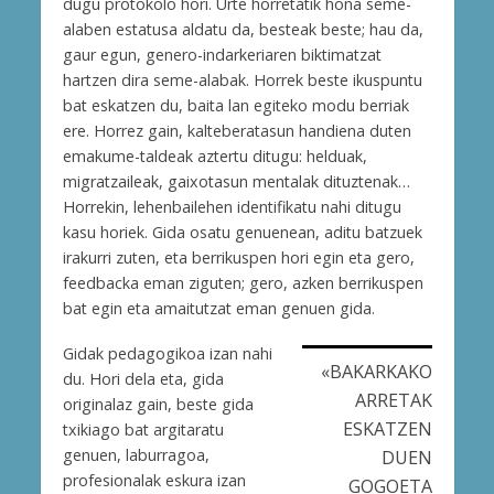
dugu protokolo hori. Urte horretatik hona seme-
alaben estatusa aldatu da, besteak beste; hau da,
gaur egun, genero-indarkeriaren biktimatzat
hartzen dira seme-alabak. Horrek beste ikuspuntu
bat eskatzen du, baita lan egiteko modu berriak
ere. Horrez gain, kalteberatasun handiena duten
emakume-taldeak aztertu ditugu: helduak,
migratzaileak, gaixotasun mentalak dituztenak…
Horrekin, lehenbailehen identifikatu nahi ditugu
kasu horiek. Gida osatu genuenean, aditu batzuek
irakurri zuten, eta berrikuspen hori egin eta gero,
feedbacka eman ziguten; gero, azken berrikuspen
bat egin eta amaitutzat eman genuen gida.
Gidak pedagogikoa izan nahi
«BAKARKAKO
du. Hori dela eta, gida
ARRETAK
originalaz gain, beste gida
ESKATZEN
txikiago bat argitaratu
genuen, laburragoa,
DUEN
profesionalak eskura izan
GOGOETA