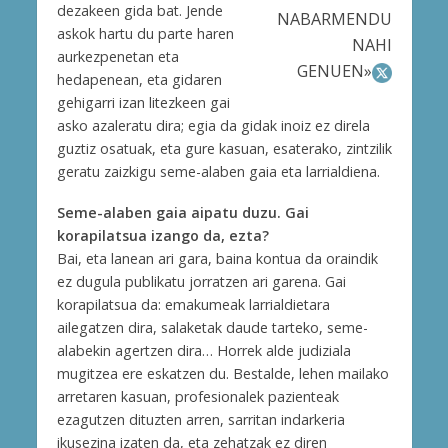
dezakeen gida bat. Jende
NABARMENDU
askok hartu du parte haren
NAHI
aurkezpenetan eta
GENUEN»
hedapenean, eta gidaren
gehigarri izan litezkeen gai
asko azaleratu dira; egia da gidak inoiz ez direla
guztiz osatuak, eta gure kasuan, esaterako, zintzilik
geratu zaizkigu seme-alaben gaia eta larrialdiena.
Seme-alaben gaia aipatu duzu. Gai
korapilatsua izango da, ezta?
Bai, eta lanean ari gara, baina kontua da oraindik
ez dugula publikatu jorratzen ari garena. Gai
korapilatsua da: emakumeak larrialdietara
ailegatzen dira, salaketak daude tarteko, seme-
alabekin agertzen dira… Horrek alde judiziala
mugitzea ere eskatzen du. Bestalde, lehen mailako
arretaren kasuan, profesionalek pazienteak
ezagutzen dituzten arren, sarritan indarkeria
ikusezina izaten da, eta zehatzak ez diren