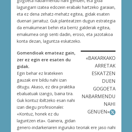
gogoeta nabarmendu nahi genuen, eta gida
lagungarri izatea edozein erabaki hartzeko garaian,
eta ez dena zehatz-mehatz egitea, gidak esaten
duenari jarraituz. Guk planteatzen dugun estrategia
da emakumeari behin eta berriz galderak egitea,
emakumea ongi senti dadin, eroso, eta jazotakoa
konta dezan, laguntza eskatzeko.
Gomendioak emateaz gain,
«BAKARKAKO
zer ez egin ere esaten du
ARRETAK
gidak.
ESKATZEN
Egin behar ez liratekeen
gauzak ere bildu nahi izan
DUEN
ditugu. Akaso, ez dira praktika
GOGOETA
ebaluatuak izango, baina tira.
NABARMENDU
Guk kontuz ibiltzeko esan nahi
NAHI
izan diegu profesionalei:
GENUEN»
«Kontuz, honek ez du
laguntzen eta». Gainera, gidan
genero-indarkeriaren inguruko teoriak ere jaso nahi