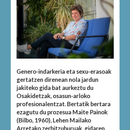
Genero-indarkeria eta sexu-erasoak
gertatzen direnean nola jardun
jakiteko gida bat aurkeztu du
Osakidetzak, osasun-arloko
profesionalentzat. Bertatik bertara
ezagutu du prozesua Maite Painok
(Bilbo, 1960), Lehen Mailako
Arretako zerbitzuburuak, gidaren