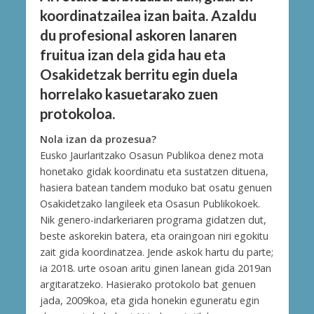
koordinatzailea izan baita. Azaldu
du profesional askoren lanaren
fruitua izan dela gida hau eta
Osakidetzak berritu egin duela
horrelako kasuetarako zuen
protokoloa.
Nola izan da prozesua?
Eusko Jaurlaritzako Osasun Publikoa denez mota
honetako gidak koordinatu eta sustatzen dituena,
hasiera batean tandem moduko bat osatu genuen
Osakidetzako langileek eta Osasun Publikokoek.
Nik genero-indarkeriaren programa gidatzen dut,
beste askorekin batera, eta oraingoan niri egokitu
zait gida koordinatzea. Jende askok hartu du parte;
ia 2018. urte osoan aritu ginen lanean gida 2019an
argitaratzeko. Hasierako protokolo bat genuen
jada, 2009koa, eta gida honekin eguneratu egin