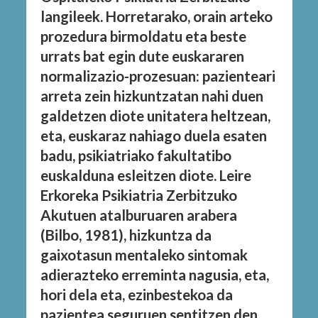
langileek. Horretarako, orain arteko
prozedura birmoldatu eta beste
urrats bat egin dute euskararen
normalizazio-prozesuan: pazienteari
arreta zein hizkuntzatan nahi duen
galdetzen diote unitatera heltzean,
eta, euskaraz nahiago duela esaten
badu, psikiatriako fakultatibo
euskalduna esleitzen diote. Leire
Erkoreka Psikiatria Zerbitzuko
Akutuen atalburuaren arabera
(Bilbo, 1981), hizkuntza da
gaixotasun mentaleko sintomak
adierazteko erreminta nagusia, eta,
hori dela eta, ezinbestekoa da
pazientea seguruen sentitzen den