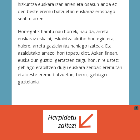
hizkuntza euskara izan arren eta osasun-arloa ez
den beste eremu batzuetan euskaraz erosoago
sentitu arren.
Horregatik harritu nau horrek, hau da, arreta
euskaraz eskaini, eskaintza aktibo hori egin eta,
halere, arreta gaztelaniaz nahiago izateak. Eta
azaldutako arrazoi hori topatu diot. Azken finean,
euskaldun guztioi gertatzen zaigu hori, nire ustez:
gehiago erabiltzen dugu euskara zenbait eremutan
eta beste eremu batzuetan, berriz, gehiago
gaztelania.
X
Cookie Politika
Bidera Zerbitzuak (Berria Taldea)