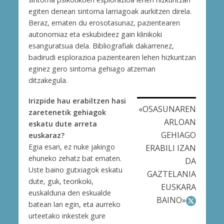
egiten denean sintoma larriagoak aurkitzen direla.
Beraz, ematen du erosotasunaz, pazientearen
autonomiaz eta eskubideez gain klinikoki
esanguratsua dela. Bibliografiak dakarrenez,
badirudi esplorazioa pazientearen lehen hizkuntzan
eginez gero sintoma gehiago atzeman
ditzakegula.
Irizpide hau erabiltzen hasi
«OSASUNAREN
zaretenetik gehiagok
ARLOAN
eskatu dute arreta
GEHIAGO
euskaraz?
Egia esan, ez nuke jakingo
ERABILI IZAN
ehuneko zehatz bat ematen.
DA
Uste baino gutxiagok eskatu
GAZTELANIA
dute, guk, teorikoki,
EUSKARA
euskalduna den eskualde
BAINO»
batean lan egin, eta aurreko
urteetako inkestek gure