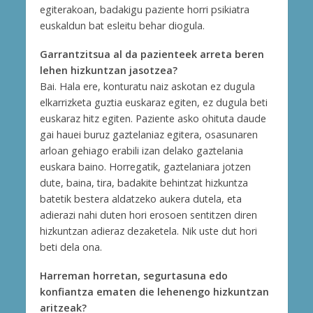
egiterakoan, badakigu paziente horri psikiatra
euskaldun bat esleitu behar diogula.
Garrantzitsua al da pazienteek arreta beren
lehen hizkuntzan jasotzea?
Bai. Hala ere, konturatu naiz askotan ez dugula
elkarrizketa guztia euskaraz egiten, ez dugula beti
euskaraz hitz egiten. Paziente asko ohituta daude
gai hauei buruz gaztelaniaz egitera, osasunaren
arloan gehiago erabili izan delako gaztelania
euskara baino. Horregatik, gaztelaniara jotzen
dute, baina, tira, badakite behintzat hizkuntza
batetik bestera aldatzeko aukera dutela, eta
adierazi nahi duten hori erosoen sentitzen diren
hizkuntzan adieraz dezaketela. Nik uste dut hori
beti dela ona.
Harreman horretan, segurtasuna edo
konfiantza ematen die lehenengo hizkuntzan
aritzeak?