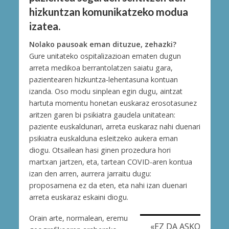
hizkuntzan komunikatzeko modua
izatea.
Nolako pausoak eman dituzue, zehazki?
Gure unitateko ospitalizazioan ematen dugun
arreta medikoa berrantolatzen saiatu gara,
pazientearen hizkuntza-lehentasuna kontuan
izanda. Oso modu sinplean egin dugu, aintzat
hartuta momentu honetan euskaraz erosotasunez
aritzen garen bi psikiatra gaudela unitatean:
paziente euskaldunari, arreta euskaraz nahi duenari
psikiatra euskalduna esleitzeko aukera eman
diogu. Otsailean hasi ginen prozedura hori
martxan jartzen, eta, tartean COVID-aren kontua
izan den arren, aurrera jarraitu dugu:
proposamena ez da eten, eta nahi izan duenari
arreta euskaraz eskaini diogu.
Orain arte, normalean, eremu
«EZ DA ASKO