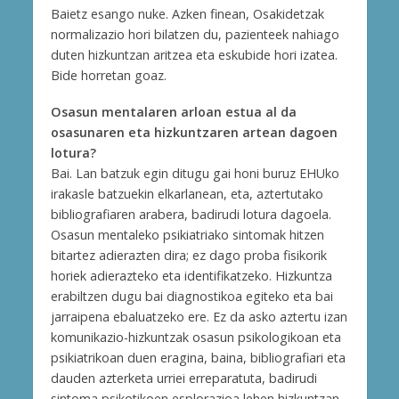
Baietz esango nuke. Azken finean, Osakidetzak
normalizazio hori bilatzen du, pazienteek nahiago
duten hizkuntzan aritzea eta eskubide hori izatea.
Bide horretan goaz.
Osasun mentalaren arloan estua al da
osasunaren eta hizkuntzaren artean dagoen
lotura?
Bai. Lan batzuk egin ditugu gai honi buruz EHUko
irakasle batzuekin elkarlanean, eta, aztertutako
bibliografiaren arabera, badirudi lotura dagoela.
Osasun mentaleko psikiatriako sintomak hitzen
bitartez adierazten dira; ez dago proba fisikorik
horiek adierazteko eta identifikatzeko. Hizkuntza
erabiltzen dugu bai diagnostikoa egiteko eta bai
jarraipena ebaluatzeko ere. Ez da asko aztertu izan
komunikazio-hizkuntzak osasun psikologikoan eta
psikiatrikoan duen eragina, baina, bibliografiari eta
dauden azterketa urriei erreparatuta, badirudi
sintoma psikotikoen esplorazioa lehen hizkuntzan