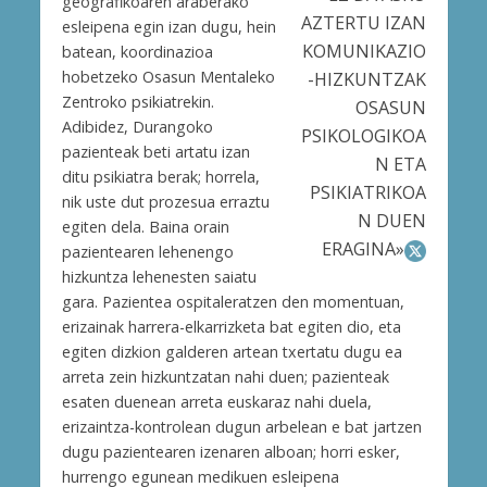
geografikoaren araberako
AZTERTU IZAN
esleipena egin izan dugu, hein
KOMUNIKAZIO
batean, koordinazioa
hobetzeko Osasun Mentaleko
-HIZKUNTZAK
Zentroko psikiatrekin.
OSASUN
Adibidez, Durangoko
PSIKOLOGIKOA
pazienteak beti artatu izan
N ETA
ditu psikiatra berak; horrela,
PSIKIATRIKOA
nik uste dut prozesua erraztu
N DUEN
egiten dela. Baina orain
ERAGINA»
pazientearen lehenengo
hizkuntza lehenesten saiatu
gara. Pazientea ospitaleratzen den momentuan,
erizainak harrera-elkarrizketa bat egiten dio, eta
egiten dizkion galderen artean txertatu dugu ea
arreta zein hizkuntzatan nahi duen; pazienteak
esaten duenean arreta euskaraz nahi duela,
erizaintza-kontrolean dugun arbelean e bat jartzen
dugu pazientearen izenaren alboan; horri esker,
hurrengo egunean medikuen esleipena