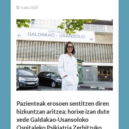
Iraila 2020
Pazienteak erosoen sentitzen diren
hizkuntzan aritzea; horixe izan dute
xede Galdakao-Usansoloko
Ospitaleko Psikiatria Zerbitzuko