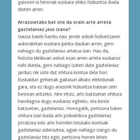
gaixoen ia herenak euskara ohiko hizkuntza duela
dioten arren.
Arrazoietako bat ote da orain arte arreta
gaztelaniaz jaso izana?
Gauza batek harritu nau: jende askok hizkuntzaren
aukeraketan euskara ipinita daukan arren, gero
nahiago du gaztelaniaz artatua izan. Hau da,
historia klinikoan askok esan arren arreta euskaraz
nahi dutela, gero nahiago izaten dute gaztelaniaz
jardun; nik uste dut ohitura kontua dela hori.
Euskaldun gehienak gaitasun altuko elebidunak
gara, eta ez dugu arazorik hizkuntza batean zein
bestean aritzeko. Nire iritziz, arlo batzuetan ohitura
handiagoa dugu euskaraz egiteko, eta beste
batzuetan, gaztelaniaz. Horregatik, pertsona baten
ohitura izan bada arlo psikiatrikoa gaztelaniaz
jorratzea edo arlo horrekin lotutako kontuak
gaztelaniaz adieraztea, agian nahiago izango du
gaztelaniaz hitz egin, pertsona horren lehen