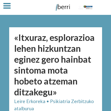
«Itxuraz, esplorazioa
lehen hizkuntzan
eginez gero hainbat
sintoma mota
hobeto atzeman
ditzakegu»
Leire Erkoreka • Psikiatria Zerbitzuko
atalburua