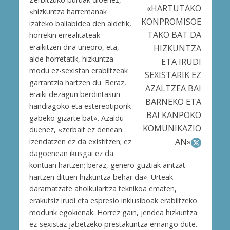
«HARTUTAKO
«hizkuntza harremanak
KONPROMISOE
izateko baliabidea den aldetik,
TAKO BAT DA
horrekin errealitateak
eraikitzen dira uneoro, eta,
HIZKUNTZA
alde horretatik, hizkuntza
ETA IRUDI
modu ez-sexistan erabiltzeak
SEXISTARIK EZ
garrantzia hartzen du. Beraz,
AZALTZEA BAI
eraiki dezagun berdintasun
BARNEKO ETA
handiagoko eta estereotiporik
BAI KANPOKO
gabeko gizarte bat». Azaldu
KOMUNIKAZIO
duenez, «zerbait ez denean
AN»
izendatzen ez da existitzen; ez
dagoenean ikusgai ez da
kontuan hartzen; beraz, genero guztiak aintzat
hartzen dituen hizkuntza behar da». Urteak
daramatzate aholkularitza teknikoa ematen,
erakutsiz irudi eta espresio inklusiboak erabiltzeko
modurik egokienak. Horrez gain, jendea hizkuntza
ez-sexistaz jabetzeko prestakuntza emango dute.