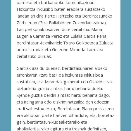
barneko eta bai kanpoko komunikazioan.
Hizkuntza inklusibo baten erabilera sustatzeko
lanean ari dira Parte Hartzeko eta Berdintasuneko
Zerbitzuan (Giza Baliabideen Zuzendaritzakoa).
Lau pertsonak osatzen dute zerbitzua: Maria
Eugenia Carranza Perez eta Eulalia Garcia Peña
berdintasun-teknikariek; Txaro Goikoetxea Zulueta
administrariak eta Gotzone Miranda Larruzea
zerbitzuko buruak.
Garciak azaldu duenez, berdintasunaren aldeko
erronkaren «zati bat» da hizkuntza inklusiboa
sustatzea, eta Mirandak gaineratu du Osakidetzak
biztanleria guztia aintzat hartu beharra duela:
«Jende guztia berdin aintzat hartu beharra dago,
eta iraingarria edo diskriminatzailea den edozein
irudi saihestu». Hala, Berdintasun Plana prestatzen
era aktiboan parte hartzen dihardute, eta, horretaz
gain, berdintasun-kudeaketarako eta
aholkularitzarako egitura eta tresnak definitzen,