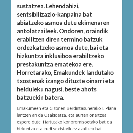
sustatzea. Lehendabizi,
sentsibilizazio-kanpaina bat
abiatzeko asmoa dute ekimenaren
antolatzaileek. Ondoren, oraindik
erabiltzen diren termino batzuk
ordezkatzeko asmoa dute, bai eta
hizkuntza inklusiboa erabiltzeko
prestakuntza ematekoa ere.
Horretarako, Emakundek landutako
txostenak izango dituzte oinarri eta
helduleku nagusi, beste ahots
batzuekin batera.
Emakumeen eta Gizonen Berdintasunerako I. Plana
lantzen ari da Osakidetza, eta aurten onartzea
espero dute. Hartutako konpromisoetako bat da
hizkuntza eta irudi sexistarik ez azaltzea bai