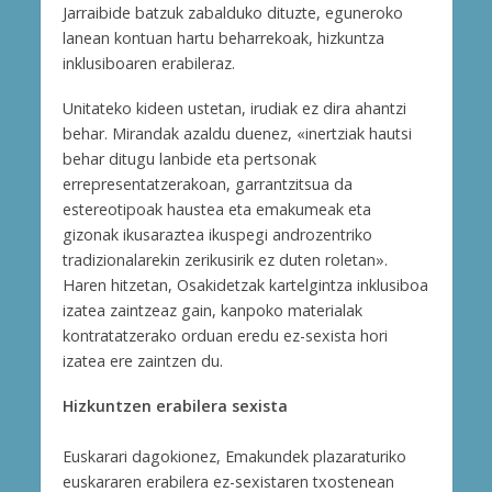
Jarraibide batzuk zabalduko dituzte, eguneroko
lanean kontuan hartu beharrekoak, hizkuntza
inklusiboaren erabileraz.
Unitateko kideen ustetan, irudiak ez dira ahantzi
behar. Mirandak azaldu duenez, «inertziak hautsi
behar ditugu lanbide eta pertsonak
errepresentatzerakoan, garrantzitsua da
estereotipoak haustea eta emakumeak eta
gizonak ikusaraztea ikuspegi androzentriko
tradizionalarekin zerikusirik ez duten roletan».
Haren hitzetan, Osakidetzak kartelgintza inklusiboa
izatea zaintzeaz gain, kanpoko materialak
kontratatzerako orduan eredu ez-sexista hori
izatea ere zaintzen du.
Hizkuntzen erabilera sexista
Euskarari dagokionez, Emakundek plazaraturiko
euskararen erabilera ez-sexistaren txostenean