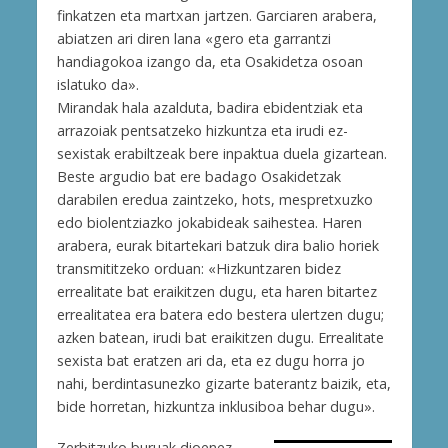
finkatzen eta martxan jartzen. Garciaren arabera,
abiatzen ari diren lana «gero eta garrantzi
handiagokoa izango da, eta Osakidetza osoan
islatuko da».
Mirandak hala azalduta, badira ebidentziak eta
arrazoiak pentsatzeko hizkuntza eta irudi ez-
sexistak erabiltzeak bere inpaktua duela gizartean.
Beste argudio bat ere badago Osakidetzak
darabilen eredua zaintzeko, hots, mespretxuzko
edo biolentziazko jokabideak saihestea. Haren
arabera, eurak bitartekari batzuk dira balio horiek
transmititzeko orduan: «Hizkuntzaren bidez
errealitate bat eraikitzen dugu, eta haren bitartez
errealitatea era batera edo bestera ulertzen dugu;
azken batean, irudi bat eraikitzen dugu. Errealitate
sexista bat eratzen ari da, eta ez dugu horra jo
nahi, berdintasunezko gizarte baterantz baizik, eta,
bide horretan, hizkuntza inklusiboa behar dugu».
Zerbitzuko buruak dioenez,