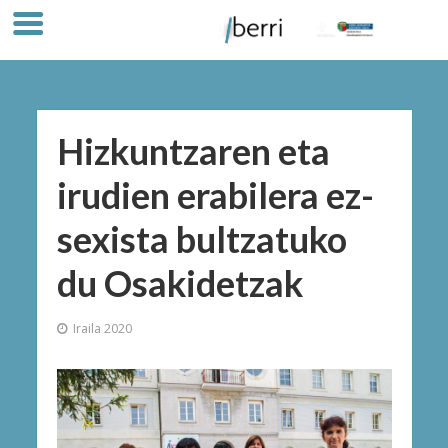
Hizkuntzaren eta
irudien erabilera ez-
sexista bultzatuko
du Osakidetzak
Iraila 2020