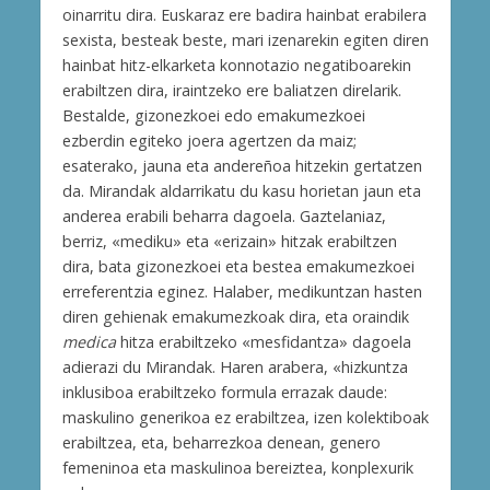
oinarritu dira. Euskaraz ere badira hainbat erabilera
sexista, besteak beste, mari izenarekin egiten diren
hainbat hitz-elkarketa konnotazio negatiboarekin
erabiltzen dira, iraintzeko ere baliatzen direlarik.
Bestalde, gizonezkoei edo emakumezkoei
ezberdin egiteko joera agertzen da maiz;
esaterako, jauna eta andereñoa hitzekin gertatzen
da. Mirandak aldarrikatu du kasu horietan jaun eta
anderea erabili beharra dagoela. Gaztelaniaz,
berriz, «mediku» eta «erizain» hitzak erabiltzen
dira, bata gizonezkoei eta bestea emakumezkoei
erreferentzia eginez. Halaber, medikuntzan hasten
diren gehienak emakumezkoak dira, eta oraindik
medica
hitza erabiltzeko «mesfidantza» dagoela
adierazi du Mirandak. Haren arabera, «hizkuntza
inklusiboa erabiltzeko formula errazak daude:
maskulino generikoa ez erabiltzea, izen kolektiboak
erabiltzea, eta, beharrezkoa denean, genero
femeninoa eta maskulinoa bereiztea, konplexurik