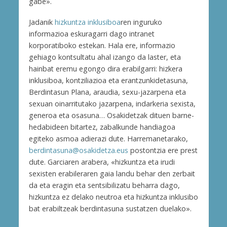
gabe».
Jadanik
hizkuntza inklusiboa
ren inguruko
informazioa eskuragarri dago intranet
korporatiboko estekan. Hala ere, informazio
gehiago kontsultatu ahal izango da laster, eta
hainbat eremu egongo dira erabilgarri: hizkera
inklusiboa, kontziliazioa eta erantzunkidetasuna,
Berdintasun Plana, araudia, sexu-jazarpena eta
sexuan oinarritutako jazarpena, indarkeria sexista,
generoa eta osasuna… Osakidetzak dituen barne-
hedabideen bitartez, zabalkunde handiagoa
egiteko asmoa adierazi dute. Harremanetarako,
berdintasuna@osakidetza.eus
postontzia ere prest
dute. Garciaren arabera, «hizkuntza eta irudi
sexisten erabileraren gaia landu behar den zerbait
da eta eragin eta sentsibilizatu beharra dago,
hizkuntza ez delako neutroa eta hizkuntza inklusibo
bat erabiltzeak berdintasuna sustatzen duelako».