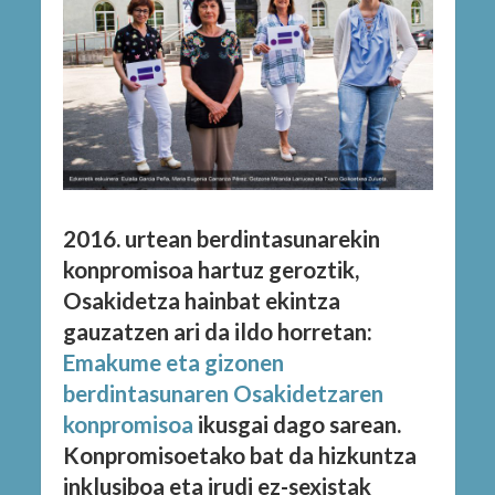
2016. urtean berdintasunarekin
konpromisoa hartuz geroztik,
Osakidetza hainbat ekintza
gauzatzen ari da ildo horretan:
Emakume eta gizonen
berdintasunaren Osakidetzaren
konpromisoa
ikusgai dago sarean.
Konpromisoetako bat da hizkuntza
inklusiboa eta irudi ez-sexistak