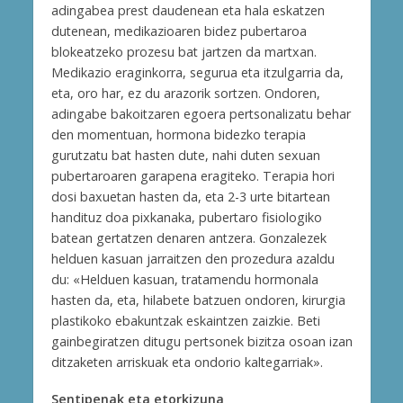
adingabea prest daudenean eta hala eskatzen
dutenean, medikazioaren bidez pubertaroa
blokeatzeko prozesu bat jartzen da martxan.
Medikazio eraginkorra, segurua eta itzulgarria da,
eta, oro har, ez du arazorik sortzen. Ondoren,
adingabe bakoitzaren egoera pertsonalizatu behar
den momentuan, hormona bidezko terapia
gurutzatu bat hasten dute, nahi duten sexuan
pubertaroaren garapena eragiteko. Terapia hori
dosi baxuetan hasten da, eta 2-3 urte bitartean
handituz doa pixkanaka, pubertaro fisiologiko
batean gertatzen denaren antzera. Gonzalezek
helduen kasuan jarraitzen den prozedura azaldu
du: «Helduen kasuan, tratamendu hormonala
hasten da, eta, hilabete batzuen ondoren, kirurgia
plastikoko ebakuntzak eskaintzen zaizkie. Beti
gainbegiratzen ditugu pertsonek bizitza osoan izan
ditzaketen arriskuak eta ondorio kaltegarriak».
Sentipenak eta etorkizuna