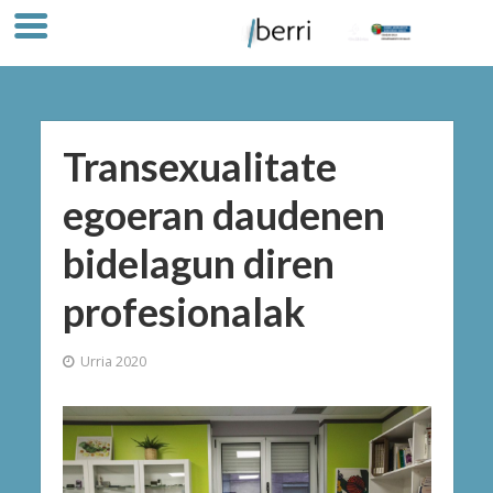
Transexualitate
egoeran daudenen
bidelagun diren
profesionalak
Urria 2020