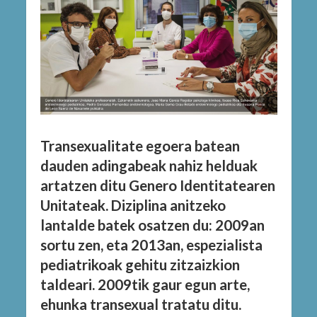
Transexualitate egoera batean
dauden adingabeak nahiz helduak
artatzen ditu Genero Identitatearen
Unitateak. Diziplina anitzeko
lantalde batek osatzen du: 2009an
sortu zen, eta 2013an, espezialista
pediatrikoak gehitu zitzaizkion
taldeari. 2009tik gaur egun arte,
ehunka transexual tratatu ditu.