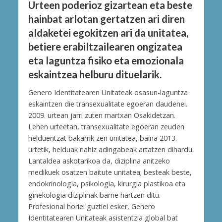
Urteen poderioz gizartean eta beste
hainbat arlotan gertatzen ari diren
aldaketei egokitzen ari da unitatea,
betiere erabiltzailearen ongizatea
eta laguntza fisiko eta emozionala
eskaintzea helburu dituelarik.
Genero Identitatearen Unitateak osasun-laguntza
eskaintzen die transexualitate egoeran daudenei.
2009. urtean jarri zuten martxan Osakidetzan.
Lehen urteetan, transexualitate egoeran zeuden
helduentzat bakarrik zen unitatea, baina 2013.
urtetik, helduak nahiz adingabeak artatzen dihardu.
Lantaldea askotarikoa da, diziplina anitzeko
medikuek osatzen baitute unitatea; besteak beste,
endokrinologia, psikologia, kirurgia plastikoa eta
ginekologia diziplinak barne hartzen ditu.
Profesional horiei guztiei esker, Genero
Identitatearen Unitateak asistentzia global bat