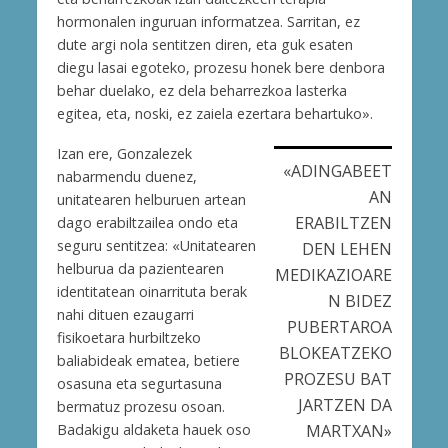
hormonalen inguruan informatzea. Sarritan, ez
dute argi nola sentitzen diren, eta guk esaten
diegu lasai egoteko, prozesu honek bere denbora
behar duelako, ez dela beharrezkoa lasterka
egitea, eta, noski, ez zaiela ezertara behartuko».
Izan ere, Gonzalezek
«ADINGABEET
nabarmendu duenez,
AN
unitatearen helburuen artean
ERABILTZEN
dago erabiltzailea ondo eta
seguru sentitzea: «Unitatearen
DEN LEHEN
helburua da pazientearen
MEDIKAZIOARE
identitatean oinarrituta berak
N BIDEZ
nahi dituen ezaugarri
PUBERTAROA
fisikoetara hurbiltzeko
BLOKEATZEKO
baliabideak ematea, betiere
PROZESU BAT
osasuna eta segurtasuna
JARTZEN DA
bermatuz prozesu osoan.
MARTXAN»
Badakigu aldaketa hauek oso