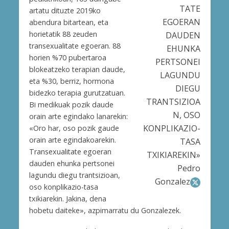
TATE
artatu dituzte 2019ko
EGOERAN
abendura bitartean, eta
horietatik 88 zeuden
DAUDEN
transexualitate egoeran. 88
EHUNKA
horien %70 pubertaroa
PERTSONEI
blokeatzeko terapian daude,
LAGUNDU
eta %30, berriz, hormona
DIEGU
bidezko terapia gurutzatuan.
TRANTSIZIOA
Bi medikuak pozik daude
N, OSO
orain arte egindako lanarekin:
KONPLIKAZIO-
«Oro har, oso pozik gaude
orain arte egindakoarekin.
TASA
Transexualitate egoeran
TXIKIAREKIN»
dauden ehunka pertsonei
Pedro
lagundu diegu trantsizioan,
Gonzalez
oso konplikazio-tasa
txikiarekin. Jakina, dena
hobetu daiteke», azpimarratu du Gonzalezek.