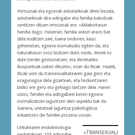
Pertsonak eta egoerak askotarikoak diren bezala,
askotarikoak dira adingabe eta familia bakoitzak
sentitzen dituen emozioak ere: «Aldakortasun
handia dago. Hasieran, familia askori arazo bat
dela iruditzen zaie, baina ondoren, kasu
gehienetan, egoera normalizatu egiten da, eta
naturaltasun osoz bizitzen dute; noski, denek ez
dute berdin gestionatzen, eta denetariko
ikuspuntuak izaten dituzte», esan du Ricak. Haatik,
Ricak uste du transexualitatearen gaia gero eta
ezagunagoa dela gizartean, eta hezkuntzaren
bidez ere gero eta gehiago lantzen dela. Haren
ustez, familiei eta adingabeei beren egoera
normalizatzen laguntzen dien aspektu bat da.
Gainera, unitateak laguntza psikologikoa
eskaintzen die familiei prozesu osoan.
Unitatearen endokrinologia
«TRANSEXUALI
pediatrikoan, 103 adingabe