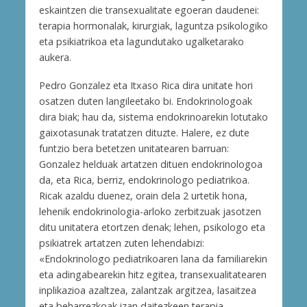
eskaintzen die transexualitate egoeran daudenei:
terapia hormonalak, kirurgiak, laguntza psikologiko
eta psikiatrikoa eta lagundutako ugalketarako
aukera.
Pedro Gonzalez eta Itxaso Rica dira unitate hori
osatzen duten langileetako bi. Endokrinologoak
dira biak; hau da, sistema endokrinoarekin lotutako
gaixotasunak tratatzen dituzte. Halere, ez dute
funtzio bera betetzen unitatearen barruan:
Gonzalez helduak artatzen dituen endokrinologoa
da, eta Rica, berriz, endokrinologo pediatrikoa.
Ricak azaldu duenez, orain dela 2 urtetik hona,
lehenik endokrinologia-arloko zerbitzuak jasotzen
ditu unitatera etortzen denak; lehen, psikologo eta
psikiatrek artatzen zuten lehendabizi:
«Endokrinologo pediatrikoaren lana da familiarekin
eta adingabearekin hitz egitea, transexualitatearen
inplikazioa azaltzea, zalantzak argitzea, lasaitzea
eta beharrezkoak izan daitezkeen terapia