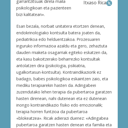
garrantzitsuak direla maila
Itxaso Rica
psikologikoan eta pazienteen
bizi kalitatean».
Esan bezala, norbait unitatera etortzen denean,
endokrinologiako kontsulta batera joaten da,
pediatrikoa edo helduentzakoa. Prozesuaren
inguruko informazioa azaldu eta gero, zehaztuta
dauden miaketa osagarriak egiteko eskatzen da,
eta kasu bakoitzerako beharrezko kontsultak
antolatzen dira (psikologia, psikiatria,
ugalkortasun-kontsulta). Kontraindikaziorik ez
badago, babes psikologikoa eskaintzen zaio, eta
mediku terapiarekin hasten da. Adingabeei
zuzendutako lehen terapia da pubertaroa garatzen
hasten direnean, nahi dutenean eta ez dutenean
inongo kontraindikazio fisiko edo emozionalik;
terapia horren funtzioa da pubertaroa
«blokeatzea». Ricak adierazi duenez: «Adingabea
pubertaroa garatzen hasten denean eta familia eta