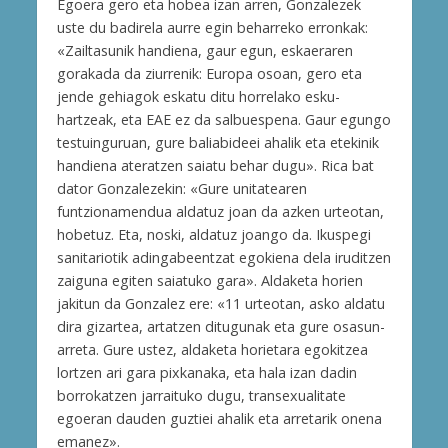
Egoera gero eta hobea izan arren, Gonzalezek
uste du badirela aurre egin beharreko erronkak:
«Zailtasunik handiena, gaur egun, eskaeraren
gorakada da ziurrenik: Europa osoan, gero eta
jende gehiagok eskatu ditu horrelako esku-
hartzeak, eta EAE ez da salbuespena. Gaur egungo
testuinguruan, gure baliabideei ahalik eta etekinik
handiena ateratzen saiatu behar dugu». Rica bat
dator Gonzalezekin: «Gure unitatearen
funtzionamendua aldatuz joan da azken urteotan,
hobetuz. Eta, noski, aldatuz joango da. Ikuspegi
sanitariotik adingabeentzat egokiena dela iruditzen
zaiguna egiten saiatuko gara». Aldaketa horien
jakitun da Gonzalez ere: «11 urteotan, asko aldatu
dira gizartea, artatzen ditugunak eta gure osasun-
arreta. Gure ustez, aldaketa horietara egokitzea
lortzen ari gara pixkanaka, eta hala izan dadin
borrokatzen jarraituko dugu, transexualitate
egoeran dauden guztiei ahalik eta arretarik onena
emanez».