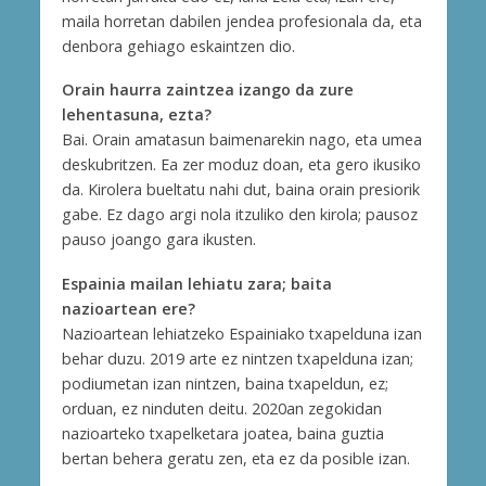
maila horretan dabilen jendea profesionala da, eta
denbora gehiago eskaintzen dio.
Orain haurra zaintzea izango da zure
lehentasuna, ezta?
Bai. Orain amatasun baimenarekin nago, eta umea
deskubritzen. Ea zer moduz doan, eta gero ikusiko
da. Kirolera bueltatu nahi dut, baina orain presiorik
gabe. Ez dago argi nola itzuliko den kirola; pausoz
pauso joango gara ikusten.
Espainia mailan lehiatu zara; baita
nazioartean ere?
Nazioartean lehiatzeko Espainiako txapelduna izan
behar duzu. 2019 arte ez nintzen txapelduna izan;
podiumetan izan nintzen, baina txapeldun, ez;
orduan, ez ninduten deitu. 2020an zegokidan
nazioarteko txapelketara joatea, baina guztia
bertan behera geratu zen, eta ez da posible izan.