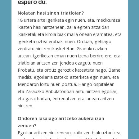
espero du.
Nolatan hasi zinen triatloian?
18 urtera arte igeriketa egin nuen, eta, medikuntza
ikasten hasi nintzenean, zaila egiten zitzaidan
ikasketak eta kirola biak maila onean eramatea, eta
igeriketa uztea erabaki nuen. Orduan, gehiago
zentratu nintzen ikasketetan. Graduko azken
urtean, igeriketan eman nuen izena berriro ere, eta
triatloian aritzen zen jendea ezagutu nuen.
Probatu, eta orduz geroztik kateatuta nago. Barne
mediku egoiliarra izateko azterketa egin nuen, eta
Mendaron lortu nuen postua. Hango ospitalean
eta Zarauzko Anbulatorioan aritu nintzen egoiliar,
eta garai hartan, entrenatzen eta lanean aritzen
nintzen.
Ondoren lasaiago aritzeko aukera izan
zenuen?
Egoiliar aritzen nintzenean, zaila zen biak uztartzea,