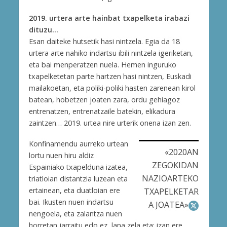
2019. urtera arte hainbat txapelketa irabazi
dituzu…
Esan daiteke hutsetik hasi nintzela. Egia da 18
urtera arte nahiko indartsu ibili nintzela igeriketan,
eta bai menperatzen nuela. Hemen inguruko
txapelketetan parte hartzen hasi nintzen, Euskadi
mailakoetan, eta poliki-poliki hasten zarenean kirol
batean, hobetzen joaten zara, ordu gehiagoz
entrenatzen, entrenatzaile batekin, elikadura
zaintzen… 2019. urtea nire urterik onena izan zen.
Konfinamendu aurreko urtean
«2020AN
lortu nuen hiru aldiz
ZEGOKIDAN
Espainiako txapelduna izatea,
NAZIOARTEKO
triatloian distantzia luzean eta
ertainean, eta duatloian ere
TXAPELKETAR
bai. Ikusten nuen indartsu
A JOATEA»
nengoela, eta zalantza nuen
horretan jarraitu edo ez, lana zela eta; izan ere,