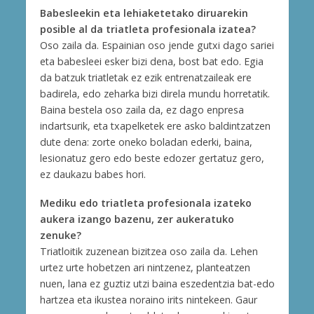
Babesleekin eta lehiaketetako diruarekin
posible al da triatleta profesionala izatea?
Oso zaila da. Espainian oso jende gutxi dago sariei
eta babesleei esker bizi dena, bost bat edo. Egia
da batzuk triatletak ez ezik entrenatzaileak ere
badirela, edo zeharka bizi direla mundu horretatik.
Baina bestela oso zaila da, ez dago enpresa
indartsurik, eta txapelketek ere asko baldintzatzen
dute dena: zorte oneko boladan ederki, baina,
lesionatuz gero edo beste edozer gertatuz gero,
ez daukazu babes hori.
Mediku edo triatleta profesionala izateko
aukera izango bazenu, zer aukeratuko
zenuke?
Triatloitik zuzenean bizitzea oso zaila da. Lehen
urtez urte hobetzen ari nintzenez, planteatzen
nuen, lana ez guztiz utzi baina eszedentzia bat-edo
hartzea eta ikustea noraino irits nintekeen. Gaur