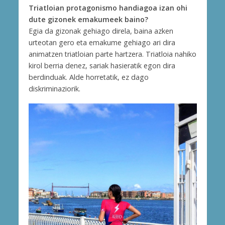
Triatloian protagonismo handiagoa izan ohi
dute gizonek emakumeek baino?
Egia da gizonak gehiago direla, baina azken
urteotan gero eta emakume gehiago ari dira
animatzen triatloian parte hartzera. Triatloia nahiko
kirol berria denez, sariak hasieratik egon dira
berdinduak. Alde horretatik, ez dago
diskriminaziorik.