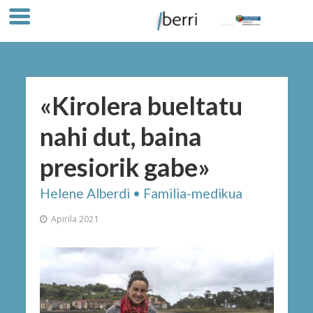
«Kirolera bueltatu
nahi dut, baina
presiorik gabe»
Helene Alberdi • Familia-medikua
Apirila 2021