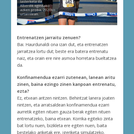
lasterketa da
Alberdik egindako
azken proba, 2020ko
urtarrilean.
Entrenatzen jarraitu zenuen?
Bai. Haurdunaldi ona izan dut, eta entrenatzen
jarraitzea lortu dut; beste era batera entrenatu
naiz, eta orain ere nire asmoa horretara bueltatzea
da.
Konfinamendua ezarri zutenean, lanean aritu
zinen, baina ezingo zinen kanpoan entrenatu,
ezta?
Ez, etxean aritzen nintzen. Behintzat lanera joaten
nintzen, eta arratsaldean konfinamendua ezarri
aurretik egiten nituen gauza berak egiten nituen
entrenatzeko, baina etxean. Korrika egiteko zinta
bat lortu nuen, bizikleta ere egiten nuen, baita
bestelako ariketak ere, igeriketa simulatzeko.