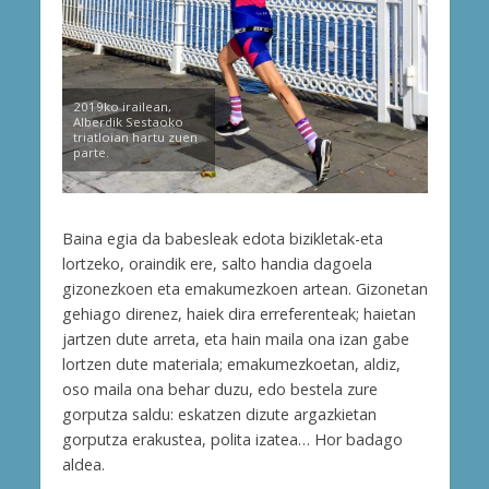
2019ko irailean,
Alberdik Sestaoko
triatloian hartu zuen
parte.
Baina egia da babesleak edota bizikletak-eta
lortzeko, oraindik ere, salto handia dagoela
gizonezkoen eta emakumezkoen artean. Gizonetan
gehiago direnez, haiek dira erreferenteak; haietan
jartzen dute arreta, eta hain maila ona izan gabe
lortzen dute materiala; emakumezkoetan, aldiz,
oso maila ona behar duzu, edo bestela zure
gorputza saldu: eskatzen dizute argazkietan
gorputza erakustea, polita izatea… Hor badago
aldea.