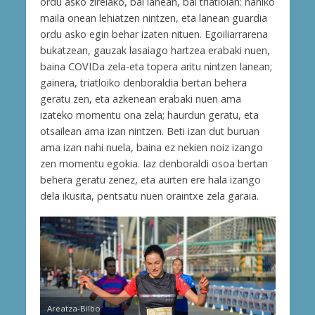
ordu asko zirelako, bai lanean, bai triatloian: nahiko
maila onean lehiatzen nintzen, eta lanean guardia
ordu asko egin behar izaten nituen. Egoiliarrarena
bukatzean, gauzak lasaiago hartzea erabaki nuen,
baina COVIDa zela-eta topera aritu nintzen lanean;
gainera, triatloiko denboraldia bertan behera
geratu zen, eta azkenean erabaki nuen ama
izateko momentu ona zela; haurdun geratu, eta
otsailean ama izan nintzen. Beti izan dut buruan
ama izan nahi nuela, baina ez nekien noiz izango
zen momentu egokia. Iaz denboraldi osoa bertan
behera geratu zenez, eta aurten ere hala izango
dela ikusita, pentsatu nuen oraintxe zela garaia.
Areatza-Bilbo