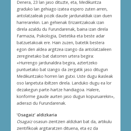
Denera, 23 lan jaso dituzte, eta, Medikuntza
graduko lan gehiago izatea espero zuten arren,
antolatzaileak pozik daude jardunaldiak izan duen
harrerarekin. Lan gehienak Erizaintzakoak izan
direla azaldu du Furundarenak, baina izan direla
Farmazia, Psikologia, Dietetika eta beste adar
batzuetakoak ere. Hain zuzen, batetik bestera
egon den aldea argitzea izango da antolatzaileen
zereginetako bat datorren urtera begira:
«Hurrengo jardunaldira begira, aztertzeko
puntuetako bat izango da zergatik jaso ditugun
Medikuntzako horren lan gutxi. Uste dugu ikasleak
oso lanpetuta ibiltzen direla. Landuko dugu ea lor
dezakegun parte-hartze handiagoa. Halere,
konforme gaude aurten jaso dugun kopuruarekin»,
adierazi du Furundarenak.
‘Osagaiz’ aldizkaria
Osagaiz
osasun-zientzien aldizkari bat da, artikulu
zientifikoak argitaratzen dituena, eta ez da