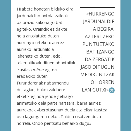
Hilabete honetan bilduko dira
«HURRENGO
jardunaldiko antolatzaileak
JARDUNALDIR
balorazio sakonago bat
A BEGIRA,
egiteko. Oraindik ez dakite
nola antolatuko duten
AZTERTZEKO
hurrengo urtekoa: aurrez
PUNTUETAKO
aurreko jardunaldia
BAT IZANGO
lehenetsiko duten, edo,
DA ZERGATIK
telematikoak dituen abantailak
JASO DITUGUN
ikusita,
online
egitea
MEDIKUNTZAK
erabakiko duten.
O HORREN
Furundarenak nabarmendu
LAN GUTXI»
du, agian, bakoitzak bere
etxetik eginda jende gehiago
animatuko dela parte hartzera, baina aurrez
aurrekoak «berotasuna» duela eta elkar ikustea
oso lagungarria dela: «Taldea osatzen duzu
horrela. Ondo pentsatu beharko dugu».