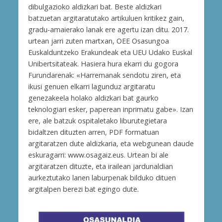
dibulgazioko aldizkari bat. Beste aldizkari
batzuetan argitaratutako artikuluen kritikez gain,
gradu-amaierako lanak ere agertu izan ditu. 2017.
urtean jarri zuten martxan, OEE Osasungoa
Euskalduntzeko Erakundeak eta UEU Udako Euskal
Unibertsitateak. Hasiera hura ekarri du gogora
Furundarenak: «Harremanak sendotu ziren, eta
ikusi genuen elkarri lagunduz argitaratu
genezakeela holako aldizkari bat gaurko
teknologiari esker, paperean inprimatu gabe». Izan
ere, ale batzuk ospitaletako liburutegietara
bidaltzen dituzten arren, PDF formatuan
argitaratzen dute aldizkaria, eta webgunean daude
eskuragarri: www.osagaiz.eus. Urtean bi ale
argitaratzen dituzte, eta irailean jardunaldian
aurkeztutako lanen laburpenak bilduko dituen
argitalpen berezi bat egingo dute.