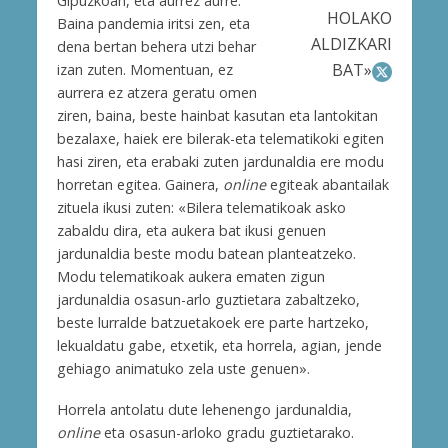
Gipuzkoan, eta aurrez aurre.
HOLAKO
Baina pandemia iritsi zen, eta
ALDIZKARI
dena bertan behera utzi behar
BAT»
izan zuten. Momentuan, ez
aurrera ez atzera geratu omen
ziren, baina, beste hainbat kasutan eta lantokitan
bezalaxe, haiek ere bilerak-eta telematikoki egiten
hasi ziren, eta erabaki zuten jardunaldia ere modu
horretan egitea. Gainera,
online
egiteak abantailak
zituela ikusi zuten: «Bilera telematikoak asko
zabaldu dira, eta aukera bat ikusi genuen
jardunaldia beste modu batean planteatzeko.
Modu telematikoak aukera ematen zigun
jardunaldia osasun-arlo guztietara zabaltzeko,
beste lurralde batzuetakoek ere parte hartzeko,
lekualdatu gabe, etxetik, eta horrela, agian, jende
gehiago animatuko zela uste genuen».
Horrela antolatu dute lehenengo jardunaldia,
online
eta osasun-arloko gradu guztietarako.