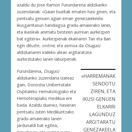
azaldu du Jose Ramon Furundarena aldizkariko
zuzendariak: «Gaiari bueltak ematen hasi ginen, eta
pentsatu genuen agian eman geniezaiekeela
ikusgarritasun handiagoa gradu-amaierako lanei,
eta ikasleak animatu besteen aurrean aurkezpen
bat egitera». Aurkezpenak ekainaren 7an eta 8an
egin dituzte,
online
, eta asmoa da
Osagaiz
aldizkariaren iraileko alean argitaratzea
aurkeztutako lanen laburpenak.
Furundarena,
Osagaiz
«HARREMANAK
aldizkariko zuzendaria izateaz
SENDOTU
gain, Donostia Unibertsitate
ZIREN, ETA
Ospitaleko Hematologiako eta
Hemoterapiako medikua ere
IKUSI GENUEN
bada. Azaldu duenez, hasieran
ELKARRI
pentsatu zuten Medikuntzako
LAGUNDUZ
gradu-amaierako lanen
ARGITARATU
jardunaldi bat egitea,
GENEZAKEELA