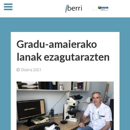
Gradu-amaierako
lanak ezagutarazten
Ekaina 2021