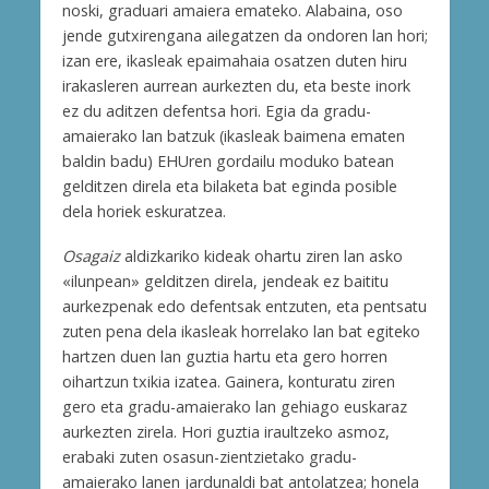
noski, graduari amaiera emateko. Alabaina, oso
jende gutxirengana ailegatzen da ondoren lan hori;
izan ere, ikasleak epaimahaia osatzen duten hiru
irakasleren aurrean aurkezten du, eta beste inork
ez du aditzen defentsa hori. Egia da gradu-
amaierako lan batzuk (ikasleak baimena ematen
baldin badu) EHUren gordailu moduko batean
gelditzen direla eta bilaketa bat eginda posible
dela horiek eskuratzea.
Osagaiz
aldizkariko kideak ohartu ziren lan asko
«ilunpean» gelditzen direla, jendeak ez baititu
aurkezpenak edo defentsak entzuten, eta pentsatu
zuten pena dela ikasleak horrelako lan bat egiteko
hartzen duen lan guztia hartu eta gero horren
oihartzun txikia izatea. Gainera, konturatu ziren
gero eta gradu-amaierako lan gehiago euskaraz
aurkezten zirela. Hori guztia iraultzeko asmoz,
erabaki zuten osasun-zientzietako gradu-
amaierako lanen jardunaldi bat antolatzea; honela