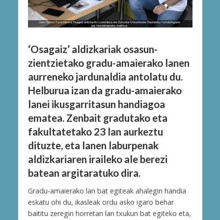
‘Osagaiz’ aldizkariak osasun-
zientzietako gradu-amaierako lanen
aurreneko jardunaldia antolatu du.
Helburua izan da gradu-amaierako
lanei ikusgarritasun handiagoa
ematea. Zenbait gradutako eta
fakultatetako 23 lan aurkeztu
dituzte, eta lanen laburpenak
aldizkariaren iraileko ale berezi
batean argitaratuko dira.
Gradu-amaierako lan bat egiteak ahalegin handia
eskatu ohi du, ikasleak ordu asko igaro behar
baititu zeregin horretan lan txukun bat egiteko eta,