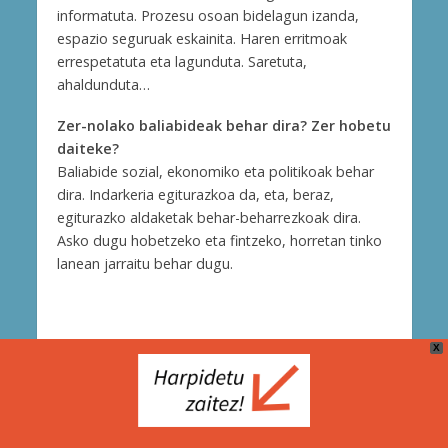
informatuta. Prozesu osoan bidelagun izanda,
espazio seguruak eskainita. Haren erritmoak
errespetatuta eta lagunduta. Saretuta,
ahaldunduta…
Zer-nolako baliabideak behar dira? Zer hobetu
daiteke?
Baliabide sozial, ekonomiko eta politikoak behar
dira. Indarkeria egiturazkoa da, eta, beraz,
egiturazko aldaketak behar-beharrezkoak dira.
Asko dugu hobetzeko eta fintzeko, horretan tinko
lanean jarraitu behar dugu.
X
Cookie Politika
Bidera Zerbitzuak (Berria Taldea)