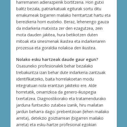
harremanen adierazpenik bortitzena. Hori gutxi
balitz bezala, patriarkatuak egiturak sortu ditu
emakumeak bigarren mailako herritartzat hartu eta
bereizkeria horri eusteko. Beraz, lehenengo gauza
da indarkeria matxista zer den ezagutzea, zein
mota dauden jakitea, hura betikotzen duten
mitoak eta sinesmenak ikastea eta indarkeriaren
prozesua eta goraldia nolakoa den ikustea.
Nolako esku hartzeak daude gaur egun?
Osasuneko profesionalek behar bezalako
trebakuntza izan behar dute indarkeria-zantzuak
identifikatzeko, baita horrelakoetan modu
integratuan nola erantzun jakiteko ere. Alde
horretatik, oinarrizkoa da genero-ikuspegia
txertatzea. Diagnostikorako eta tratamendurako
jarduna funtsezko zutabea izanik, hiru mailatan
jardun beharra dago: prebentzioan (lehen mailako
arreta), detekzio goiztiarrean (bigarren mailako
arreta) eta esku-hartze profesional egokian