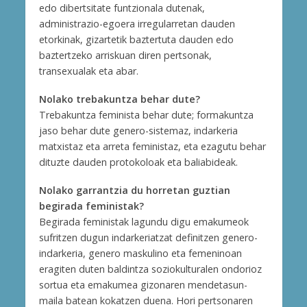
edo dibertsitate funtzionala dutenak,
administrazio-egoera irregularretan dauden
etorkinak, gizartetik baztertuta dauden edo
baztertzeko arriskuan diren pertsonak,
transexualak eta abar.
Nolako trebakuntza behar dute?
Trebakuntza feminista behar dute; formakuntza
jaso behar dute genero-sistemaz, indarkeria
matxistaz eta arreta feministaz, eta ezagutu behar
dituzte dauden protokoloak eta baliabideak.
Nolako garrantzia du horretan guztian
begirada feministak?
Begirada feministak lagundu digu emakumeok
sufritzen dugun indarkeriatzat definitzen genero-
indarkeria, genero maskulino eta femeninoan
eragiten duten baldintza soziokulturalen ondorioz
sortua eta emakumea gizonaren mendetasun-
maila batean kokatzen duena. Hori pertsonaren