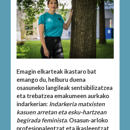
Emagin elkarteak ikastaro bat
emango du, helburu duena
osasuneko langileak sentsibilizatzea
eta trebatzea emakumeen aurkako
indarkerian:
Indarkeria matxisten
kasuen arretan eta esku-hartzean
begirada feminista
. Osasun-arloko
profesionalentzat eta ikasleentzat