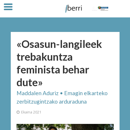
«Osasun-langileek
trebakuntza
feminista behar
dute»
Maddalen Aduriz • Emagin elkarteko
zerbitzugintzako arduraduna
Ekaina 2021