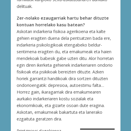
delituak.
Zer-nolako ezaugarriak hartu behar dituzte
kontuan horrelako kasu batean?
Askotan indarkeria fisikoa agerikoena eta kalte
gehien eragiten duena dela pentsatzen bada ere,
indarkeria psikologikoak etengabeko beldur-
sentimena eragiten du, eta emakumeak eta haien
mendekoak babesik gabe uzten ditu. Alor horretan
egin diren ikerketa gehienek indarkeriaren ondorio
fisikoak eta psikikoak bereizten dituzte. Azken
horiek garrantzi handikoak dira sortzen dituzten
ondorioengatik: depresioa, autoestimu falta…
Horrez gain, ikaragarriak dira emakumearen
aurkako indarkeriaren kostu sozialak eta
ekonomikoak, eta gizarte osoan dute eragina.
Askotan, emakumeak bakartuta eta lanerako
ezgaituta geratzen dira.
Printzipioei dagokienez,