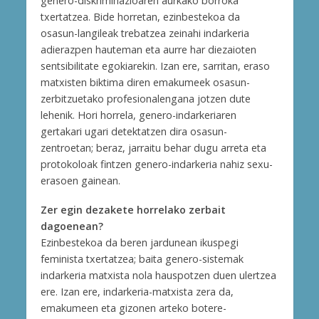
genero-diskriminazioaren aurkako borroka
txertatzea. Bide horretan, ezinbestekoa da
osasun-langileak trebatzea zeinahi indarkeria
adierazpen hauteman eta aurre har diezaioten
sentsibilitate egokiarekin. Izan ere, sarritan, eraso
matxisten biktima diren emakumeek osasun-
zerbitzuetako profesionalengana jotzen dute
lehenik. Hori horrela, genero-indarkeriaren
gertakari ugari detektatzen dira osasun-
zentroetan; beraz, jarraitu behar dugu arreta eta
protokoloak fintzen genero-indarkeria nahiz sexu-
erasoen gainean.
Zer egin dezakete horrelako zerbait
dagoenean?
Ezinbestekoa da beren jardunean ikuspegi
feminista txertatzea; baita genero-sistemak
indarkeria matxista nola hauspotzen duen ulertzea
ere. Izan ere, indarkeria-matxista zera da,
emakumeen eta gizonen arteko botere-