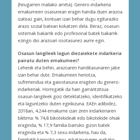
(hirugarren mailako arreta). Genero-indarkeria
emakumeen osasunean eragin handia duen arazoa
izateaz gain, kontuan izan behar dugu egiturazko
arazo sozial batean kokatzen dela. Beraz, osasun-
sistemak bakarrik edo profesional batek bakarrik
ezingo dio arazoari osotasunez aurre egin.
Osasun langileek lagun diezaiekete indarkeria
pairatu duten emakumeei?
Lehenik eta behin, arazoaren handitasunaren jabe
izan behar dute. Emakumeen heriotza,
sufrimendua eta gaixotasuna eragiten du genero-
indarkeriak. Horregatik da hain garrantzitsua
osasun-langileek goiz detektatzeko, identifikatzeko
eta laguntzeko duten eginkizuna. EAEn adibidez,
2018an, 4.244 emakume izan ziren indarkeriaren
biktima: % 74,8 bikotekideak edo bikotekide ohiak
eraginda, % 17,9 familia-barruko gizon batek
eraginda eta % 7,3 sexu-indarkeria, hau da,
familiatik kanpoko sexu-askatasunaren aurkako