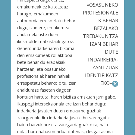
«OSASUNEKO
emakumeak ez kaltetzeaz
PROFESIONALE
harago, emakumeen
K BEHAR
autonomia errespetatu behar
dugu; izan ere, emakumea
BEZALAKO
ahula dela uste duen
TREBAKUNTZA
ikusmolde matxistatik gatoz.
IZAN BEHAR
Genero-indarkeriaren biktima
DUTE
den emakumeak rol aktiboa
INDARKERIA-
bete behar du erabakiak
ZANTZUAK
hartzean, eta osasuneko
IDENTIFIKATZ
profesionalak haren nahiak
EKO»
errespetatu beharko ditu, zein
ahalduntze fasetan dagoen
kontuan hartuta, haren bizitza arriskuan jarri gabe.
Ikuspegi intersekzionala ere izan behar dugu;
indarkeria jasaten duten emakume guztiak
zaurgarriak dira indarkeria jasate hutsarengatik,
baina batzuk are eta zaurgarriagoak dira, hala
nola, buru-nahasmendua dutenak, desgaitasuna