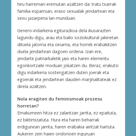
hiru harreman-eremutan azaltzen da: tratu txarrak
familia-esparruan, eraso sexualak jendartean eta
sexu jazarpena lan-munduan.
Genero-indarkeria egiturazkoa dela ikusarazten
lagundu digu, arau eta balio soziokultural jakinetan
dituela jatorria eta oinarria, eta horrek erabakitzen
duela jendartean dagoen ordena. Izan ere,
jendarte patriarkaletik jaio eta haren elementu
egonkortzaile moduan jokatzen du. Beraz, erakutsi
digu indarkeria sostengatzen duten joerak eta
egoerak eta jendartean dauden marjinalitateak ez
direla azaltzen.
Nola eragiten du feminismoak prozesu
horretan?
Emakumeen hitza ez zalantzan jarrita, ez epaituta,
ez biktimizatuta. Hura eta haren beharrak
erdigunean jarrita, haren erabakia aintzat hartuta.
Aukeren zein haien ondorioen inguruan