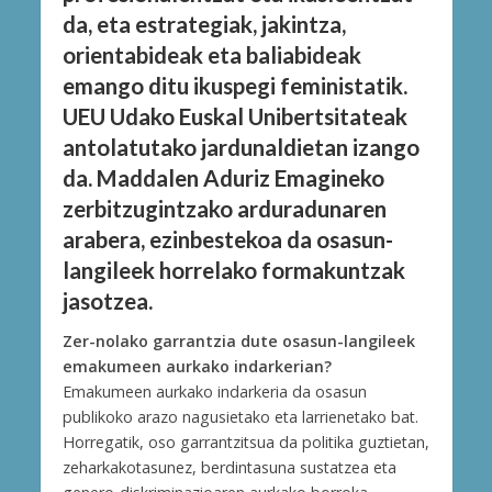
da, eta estrategiak, jakintza,
orientabideak eta baliabideak
emango ditu ikuspegi feministatik.
UEU Udako Euskal Unibertsitateak
antolatutako jardunaldietan izango
da. Maddalen Aduriz Emagineko
zerbitzugintzako arduradunaren
arabera, ezinbestekoa da osasun-
langileek horrelako formakuntzak
jasotzea.
Zer-nolako garrantzia dute osasun-langileek
emakumeen aurkako indarkerian?
Emakumeen aurkako indarkeria da osasun
publikoko arazo nagusietako eta larrienetako bat.
Horregatik, oso garrantzitsua da politika guztietan,
zeharkakotasunez, berdintasuna sustatzea eta