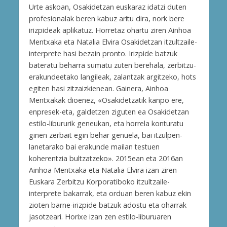
Urte askoan, Osakidetzan euskaraz idatzi duten
profesionalak beren kabuz aritu dira, nork bere
irizpideak aplikatuz. Horretaz ohartu ziren Ainhoa
Mentxaka eta Natalia Elvira Osakidetzan itzultzaile-
interprete hasi bezain pronto. Irizpide batzuk
bateratu beharra sumatu zuten berehala, zerbitzu-
erakundeetako langileak, zalantzak argitzeko, hots
egiten hasi zitzaizkienean. Gainera, Ainhoa
Mentxakak dioenez, «Osakidetzatik kanpo ere,
enpresek-eta, galdetzen ziguten ea Osakidetzan
estilo-libururik geneukan, eta horrela konturatu
ginen zerbait egin behar genuela, bai itzulpen-
lanetarako bai erakunde mailan testuen
koherentzia bultzatzeko». 2015ean eta 2016an
Ainhoa Mentxaka eta Natalia Elvira izan ziren
Euskara Zerbitzu Korporatiboko itzultzaile-
interprete bakarrak, eta orduan beren kabuz ekin
zioten barne-irizpide batzuk adostu eta oharrak
jasotzeari. Horixe izan zen estilo-liburuaren