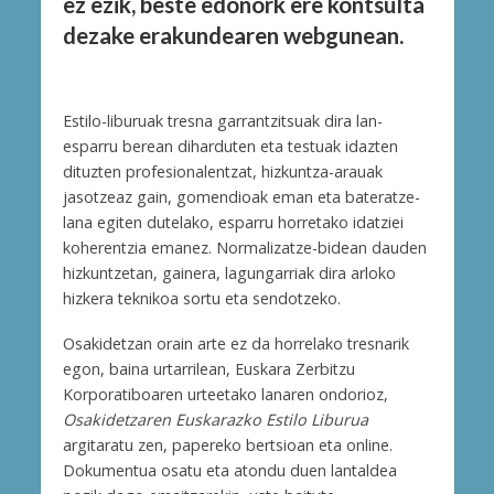
ez ezik, beste edonork ere kontsulta
dezake erakundearen webgunean.
Estilo-liburuak tresna garrantzitsuak dira lan-
esparru berean diharduten eta testuak idazten
dituzten profesionalentzat, hizkuntza-arauak
jasotzeaz gain, gomendioak eman eta bateratze-
lana egiten dutelako, esparru horretako idatziei
koherentzia emanez. Normalizatze-bidean dauden
hizkuntzetan, gainera, lagungarriak dira arloko
hizkera teknikoa sortu eta sendotzeko.
Osakidetzan orain arte ez da horrelako tresnarik
egon, baina urtarrilean, Euskara Zerbitzu
Korporatiboaren urteetako lanaren ondorioz,
Osakidetzaren Euskarazko Estilo Liburua
argitaratu zen, papereko bertsioan eta online.
Dokumentua osatu eta atondu duen lantaldea