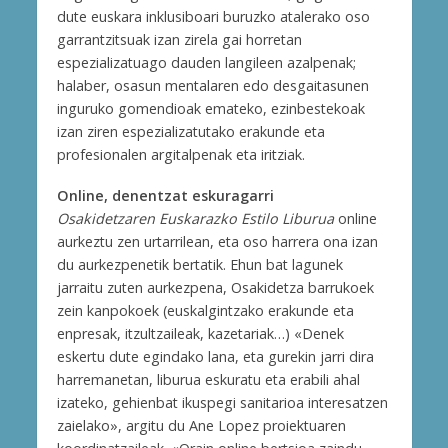
dute euskara inklusiboari buruzko atalerako oso
garrantzitsuak izan zirela gai horretan
espezializatuago dauden langileen azalpenak;
halaber, osasun mentalaren edo desgaitasunen
inguruko gomendioak emateko, ezinbestekoak
izan ziren espezializatutako erakunde eta
profesionalen argitalpenak eta iritziak.
Online, denentzat eskuragarri
Osakidetzaren Euskarazko Estilo Liburua
online
aurkeztu zen urtarrilean, eta oso harrera ona izan
du aurkezpenetik bertatik. Ehun bat lagunek
jarraitu zuten aurkezpena, Osakidetza barrukoek
zein kanpokoek (euskalgintzako erakunde eta
enpresak, itzultzaileak, kazetariak…) «Denek
eskertu dute egindako lana, eta gurekin jarri dira
harremanetan, liburua eskuratu eta erabili ahal
izateko, gehienbat ikuspegi sanitarioa interesatzen
zaielako», argitu du Ane Lopez proiektuaren