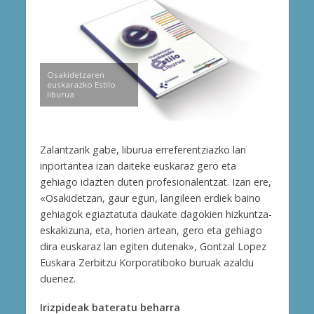
Osakidetzaren
euskarazko Estilo
liburua
Zalantzarik gabe, liburua erreferentziazko lan
inportantea izan daiteke euskaraz gero eta
gehiago idazten duten profesionalentzat. Izan ere,
«Osakidetzan, gaur egun, langileen erdiek baino
gehiagok egiaztatuta daukate dagokien hizkuntza-
eskakizuna, eta, horien artean, gero eta gehiago
dira euskaraz lan egiten dutenak», Gontzal Lopez
Euskara Zerbitzu Korporatiboko buruak azaldu
duenez.
Irizpideak bateratu beharra