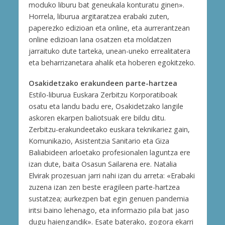
moduko liburu bat geneukala konturatu ginen».
Horrela, liburua argitaratzea erabaki zuten,
paperezko edizioan eta online, eta aurrerantzean
online edizioan lana osatzen eta moldatzen
jarraituko dute tarteka, unean-uneko errealitatera
eta beharrizanetara ahalik eta hoberen egokitzeko.
Osakidetzako erakundeen parte-hartzea
Estilo-liburua Euskara Zerbitzu Korporatiboak
osatu eta landu badu ere, Osakidetzako langile
askoren ekarpen baliotsuak ere bildu ditu.
Zerbitzu-erakundeetako euskara teknikariez gain,
Komunikazio, Asistentzia Sanitario eta Giza
Baliabideen arloetako profesionalen laguntza ere
izan dute, baita Osasun Sailarena ere. Natalia
Elvirak prozesuan jarri nahi izan du arreta: «Erabaki
zuzena izan zen beste eragileen parte-hartzea
sustatzea; aurkezpen bat egin genuen pandemia
iritsi baino lehenago, eta informazio pila bat jaso
dugu haiengandik». Esate baterako, gogora ekarri