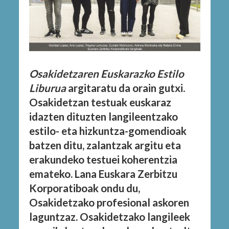
Osakidetzaren Euskarazko Estilo
Liburua
argitaratu da orain gutxi.
Osakidetzan testuak euskaraz
idazten dituzten langileentzako
estilo- eta hizkuntza-gomendioak
batzen ditu, zalantzak argitu eta
erakundeko testuei koherentzia
emateko. Lana Euskara Zerbitzu
Korporatiboak ondu du,
Osakidetzako profesional askoren
laguntzaz. Osakidetzako langileek