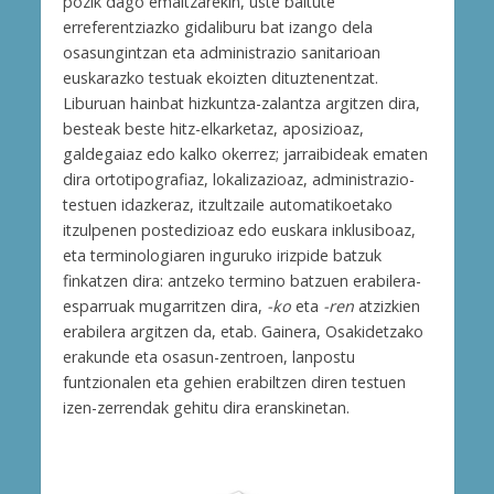
pozik dago emaitzarekin, uste baitute
erreferentziazko gidaliburu bat izango dela
osasungintzan eta administrazio sanitarioan
euskarazko testuak ekoizten dituztenentzat.
Liburuan hainbat hizkuntza-zalantza argitzen dira,
besteak beste hitz-elkarketaz, aposizioaz,
galdegaiaz edo kalko okerrez; jarraibideak ematen
dira ortotipografiaz, lokalizazioaz, administrazio-
testuen idazkeraz, itzultzaile automatikoetako
itzulpenen postedizioaz edo euskara inklusiboaz,
eta terminologiaren inguruko irizpide batzuk
finkatzen dira: antzeko termino batzuen erabilera-
esparruak mugarritzen dira,
-ko
eta
-ren
atzizkien
erabilera argitzen da, etab. Gainera, Osakidetzako
erakunde eta osasun-zentroen, lanpostu
funtzionalen eta gehien erabiltzen diren testuen
izen-zerrendak gehitu dira eranskinetan.