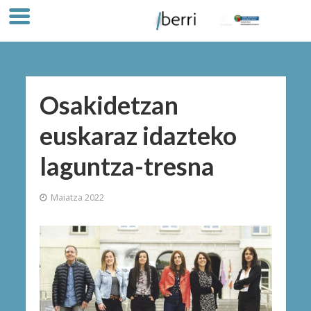
Osakidetzan
euskaraz idazteko
laguntza-tresna
Maiatza 2022