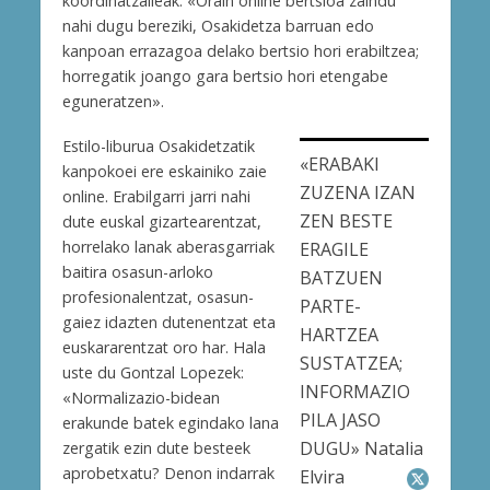
koordinatzaileak. «Orain online bertsioa zaindu
nahi dugu bereziki, Osakidetza barruan edo
kanpoan errazagoa delako bertsio hori erabiltzea;
horregatik joango gara bertsio hori etengabe
eguneratzen».
Estilo-liburua Osakidetzatik
«ERABAKI
kanpokoei ere eskainiko zaie
ZUZENA IZAN
online. Erabilgarri jarri nahi
ZEN BESTE
dute euskal gizartearentzat,
horrelako lanak aberasgarriak
ERAGILE
baitira osasun-arloko
BATZUEN
profesionalentzat, osasun-
PARTE-
gaiez idazten dutenentzat eta
HARTZEA
euskararentzat oro har. Hala
SUSTATZEA;
uste du Gontzal Lopezek:
INFORMAZIO
«Normalizazio-bidean
PILA JASO
erakunde batek egindako lana
DUGU» Natalia
zergatik ezin dute besteek
aprobetxatu? Denon indarrak
Elvira