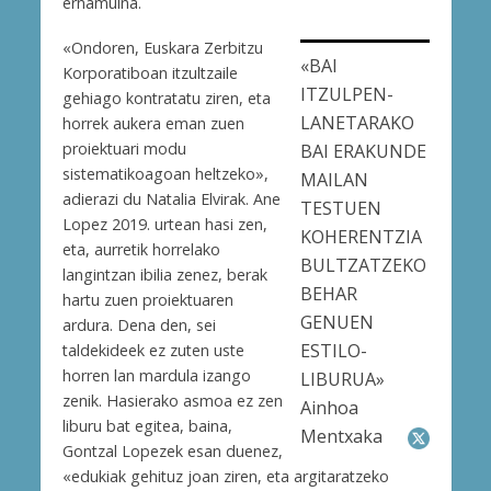
ernamuina.
«Ondoren, Euskara Zerbitzu
«BAI
Korporatiboan itzultzaile
ITZULPEN-
gehiago kontratatu ziren, eta
LANETARAKO
horrek aukera eman zuen
proiektuari modu
BAI ERAKUNDE
sistematikoagoan heltzeko»,
MAILAN
adierazi du Natalia Elvirak. Ane
TESTUEN
Lopez 2019. urtean hasi zen,
KOHERENTZIA
eta, aurretik horrelako
BULTZATZEKO
langintzan ibilia zenez, berak
BEHAR
hartu zuen proiektuaren
GENUEN
ardura. Dena den, sei
ESTILO-
taldekideek ez zuten uste
horren lan mardula izango
LIBURUA»
zenik. Hasierako asmoa ez zen
Ainhoa
liburu bat egitea, baina,
Mentxaka
Gontzal Lopezek esan duenez,
«edukiak gehituz joan ziren, eta argitaratzeko