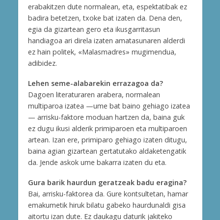
erabakitzen dute normalean, eta, espektatibak ez
badira betetzen, txoke bat izaten da. Dena den,
egia da gizartean gero eta ikusgarritasun
handiagoa ari direla izaten amatasunaren alderdi
ez hain politek, «Malasmadres» mugimendua,
adibidez.
Lehen seme-alabarekin errazagoa da?
Dagoen literaturaren arabera, normalean
multiparoa izatea —ume bat baino gehiago izatea
— arrisku-faktore moduan hartzen da, baina guk
ez dugu ikusi alderik primiparoen eta multiparoen
artean. Izan ere, primiparo gehiago izaten ditugu,
baina agian gizartean gertatutako aldaketengatik
da. Jende askok ume bakarra izaten du eta.
Gura barik haurdun geratzeak badu eragina?
Bai, arrisku-faktorea da. Gure kontsultetan, hamar
emakumetik hiruk bilatu gabeko haurdunaldi gisa
aitortu izan dute. Ez daukagu daturik jakiteko