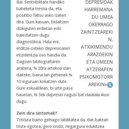
DEPRESIOAK
Bai. Sentsibilitate handiko
baheketa-tresna da, eta
HARREMANA
positibo faltsu asko izaten
DU UMEA
dira. Gure kasuan, bidaltzen
OKERRAGO
dizkiguten erdietan-edo
ZAINTZEAREKI
baieztatzen dugu
N,
diagnostikoa. Hala ere,
ATXIKIMENDU
erditze-osteko depresioaren
ARAZOEKIN
intzidentzia oso handia da.
ETA UMEEN
Dagoen bibliografiaren
arabera, % 20ra artekoa izan
ATZERAPEN
daiteke, baina lan gehienek %
PSIKOMOTORR
10 inguruan kokatzen dute.
AREKIN»
Gure eskualdean, bi urte pasa
hauetan, % 5ek depresio nagusi bat daukala ikusi
dugu.
Zein dira sintomak?
Tristura baino gehiago labilitatea da. Bat-batean
triste egotea, gero ondo, negargura edukitzea