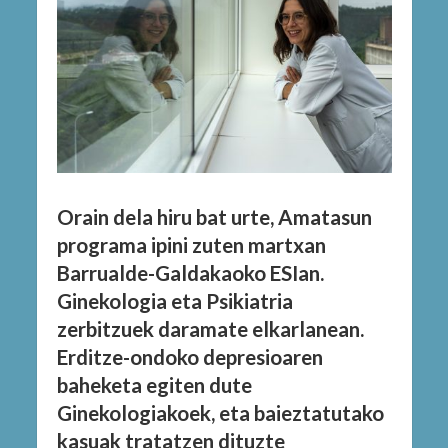
Orain dela hiru bat urte, Amatasun
programa ipini zuten martxan
Barrualde-Galdakaoko ESIan.
Ginekologia eta Psikiatria
zerbitzuek daramate elkarlanean.
Erditze-ondoko depresioaren
baheketa egiten dute
Ginekologiakoek, eta baieztatutako
kasuak tratatzen dituzte