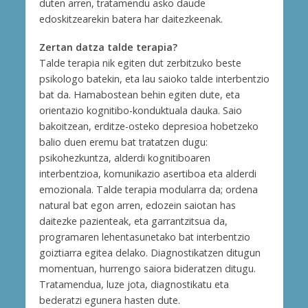
duten arren, tratamendu asko daude
edoskitzearekin batera har daitezkeenak.
Zertan datza talde terapia?
Talde terapia nik egiten dut zerbitzuko beste
psikologo batekin, eta lau saioko talde interbentzio
bat da. Hamabostean behin egiten dute, eta
orientazio kognitibo-konduktuala dauka. Saio
bakoitzean, erditze-osteko depresioa hobetzeko
balio duen eremu bat tratatzen dugu:
psikohezkuntza, alderdi kognitiboaren
interbentzioa, komunikazio asertiboa eta alderdi
emozionala. Talde terapia modularra da; ordena
natural bat egon arren, edozein saiotan has
daitezke pazienteak, eta garrantzitsua da,
programaren lehentasunetako bat interbentzio
goiztiarra egitea delako. Diagnostikatzen ditugun
momentuan, hurrengo saiora bideratzen ditugu.
Tratamendua, luze jota, diagnostikatu eta
bederatzi egunera hasten dute.