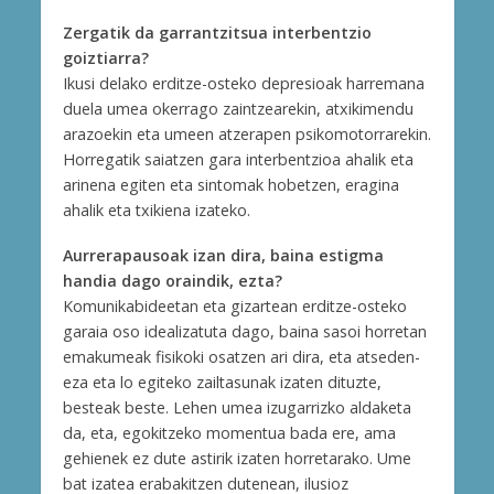
Zergatik da garrantzitsua interbentzio
goiztiarra?
Ikusi delako erditze-osteko depresioak harremana
duela umea okerrago zaintzearekin, atxikimendu
arazoekin eta umeen atzerapen psikomotorrarekin.
Horregatik saiatzen gara interbentzioa ahalik eta
arinena egiten eta sintomak hobetzen, eragina
ahalik eta txikiena izateko.
Aurrerapausoak izan dira, baina estigma
handia dago oraindik, ezta?
Komunikabideetan eta gizartean erditze-osteko
garaia oso idealizatuta dago, baina sasoi horretan
emakumeak fisikoki osatzen ari dira, eta atseden-
eza eta lo egiteko zailtasunak izaten dituzte,
besteak beste. Lehen umea izugarrizko aldaketa
da, eta, egokitzeko momentua bada ere, ama
gehienek ez dute astirik izaten horretarako. Ume
bat izatea erabakitzen dutenean, ilusioz