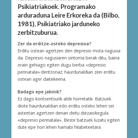
Psikiatriakoek. Programako
arduraduna Leire Erkoreka da (Bilbo,
1981), Psikiatriako jarduneko
zerbitzuburua.
Zer da erditze-osteko depresioa?
Erditu ostean agertzen den depresio mota nagusia
da. Depresio nagusiaren sintoma berak ditu, baina
orain gehiago egiten dugu berba «depresio
perinatala»·deritzonaz: haurdunaldian zein erditu
ostean ager daitekeena.
Badago epe jakinik?
Ez dago kontsentsurik alde horretatik. Batzuek
diote haurdunaldian edo erditu osteko lehen sei
asteetan agertzen denari deitu diezaiokegula
«depresio perinatala». Beste batzuek luzatu egiten
dute epe hori lehen hamabi hilabeteetara.