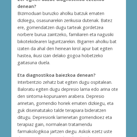
denean?
Bizimoduari buruzko aholku batzuk ematen
dizkiegu, osasunarekin zerikusia dutenak. Batez
ere, gomendatzen dugu tarteak gordetzea
norbere burua zaintzeko, familiaren eta nagusiki
bikotekidearen laguntzarekin. Bigarren aholku bat
izaten da ahal den heinean kirol apur bat egiten
hastea, ikusi izan delako gogoa hobetzeko
gaitasuna duela.
Eta diagnostikoa baiezkoa denean?
Interbentzio zehatz bat egiten dugu ospitalean.
Baloratu egiten dugu depresio larria edo arina ote
den sintoma-kopuruaren arabera. Depresio
arinetan, gomendio horiek ematen dizkiegu, eta
guk diseinatutako talde terapiara bideratzen
ditugu. Depresiorik larrienetan gomendioez eta
terapiaz gain, normalean tratamendu
farmakologikoa jartzen diegu. Askok ezetz uste