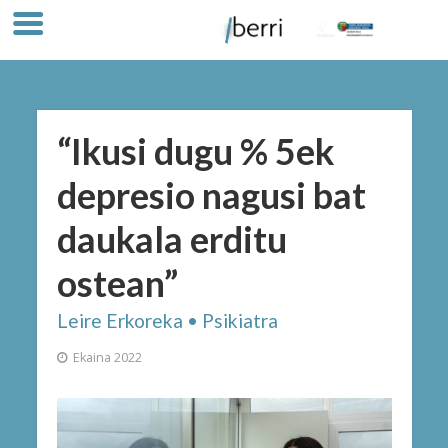
“Ikusi dugu % 5ek
depresio nagusi bat
daukala erditu
ostean”
Leire Erkoreka • Psikiatra
Ekaina 2022