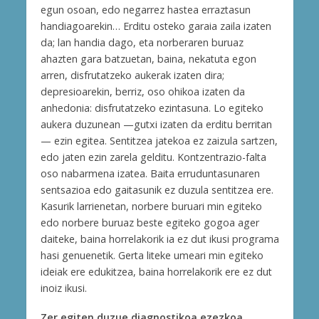
egun osoan, edo negarrez hastea erraztasun
handiagoarekin… Erditu osteko garaia zaila izaten
da; lan handia dago, eta norberaren buruaz
ahazten gara batzuetan, baina, nekatuta egon
arren, disfrutatzeko aukerak izaten dira;
depresioarekin, berriz, oso ohikoa izaten da
anhedonia: disfrutatzeko ezintasuna. Lo egiteko
aukera duzunean —gutxi izaten da erditu berritan
— ezin egitea. Sentitzea jatekoa ez zaizula sartzen,
edo jaten ezin zarela gelditu. Kontzentrazio-falta
oso nabarmena izatea. Baita erruduntasunaren
sentsazioa edo gaitasunik ez duzula sentitzea ere.
Kasurik larrienetan, norbere buruari min egiteko
edo norbere buruaz beste egiteko gogoa ager
daiteke, baina horrelakorik ia ez dut ikusi programa
hasi genuenetik. Gerta liteke umeari min egiteko
ideiak ere edukitzea, baina horrelakorik ere ez dut
inoiz ikusi.
Zer egiten duzue diagnostikoa ezezkoa