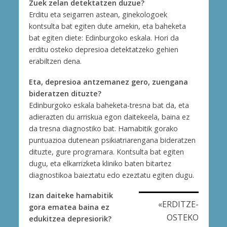
Zuek zelan detektatzen duzue?
Erditu eta seigarren astean, ginekologoek
kontsulta bat egiten dute amekin, eta baheketa
bat egiten diete: Edinburgoko eskala. Hori da
erditu osteko depresioa detektatzeko gehien
erabiltzen dena.
Eta, depresioa antzemanez gero, zuengana
bideratzen dituzte?
Edinburgoko eskala baheketa-tresna bat da, eta
adierazten du arriskua egon daitekeela, baina ez
da tresna diagnostiko bat. Hamabitik gorako
puntuazioa dutenean psikiatriarengana bideratzen
dituzte, gure programara. Kontsulta bat egiten
dugu, eta elkarrizketa kliniko baten bitartez
diagnostikoa baieztatu edo ezeztatu egiten dugu.
Izan daiteke hamabitik
«ERDITZE-
gora ematea baina ez
OSTEKO
edukitzea depresiorik?