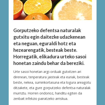
Gorputzeko defentsa naturalak
gutxitu egin daitezke udazkenean
eta neguan, eguraldi hotz eta
hezearengatik, besteak beste.
Horregatik, elikadura urteko sasoi
honetan zaindu behar da bereziki.
Urte sasoi honetan argi-orduak gutxitzen ari
direnean, tenperatura jaisteak eta euriak, besteak
beste, nekea, suminkortasuna eta logura areagotu
ditzakete, eta gure gorputzeko defentsa naturalak
murriztu. Horren ondorioz, handitu egiten da
zenbait infekzio pairatzeko arriskua.