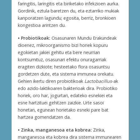
faringitis, laringitis eta biriketako infekzioen aurka.
Gordinik, eztula baretzen du, eta eztarriko mukiak
kanporatzen lagundu; egosita, berriz, bronkioen
kongestioa arintzen du.
• Probiotikoak:
Osasunaren Mundu Erakundeak
dioenez, mikroorganismo bizi horiek kopuru
egokietan jakiei gehitu eta bere neurrian
kontsumituz, osasunari efektu onuragarriak
eragiten dizkiote; hesteetako flora osasuntsu
gordetzen dute, eta sistema immunea orekatu.
Gehien ikertu diren probiotikoak
Lactobacillus
-ak
edo azido-laktikoaren bakterioak dira. Probiotiko
horiek, oro har, jogurtari, edateko esnekiei eta
esne hartzituei gehitzen zaizkie. Urte sasoi
honetan, egunean horietako esneki pare bat
hartzea gomendatzen da.
• Zinka, manganesoa eta kobrea:
Zinka,
manganesoa eta kobrea dira sistema immunearen