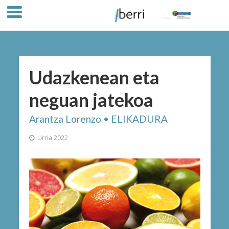
Udazkenean eta
neguan jatekoa
Arantza Lorenzo • ELIKADURA
Urria 2022