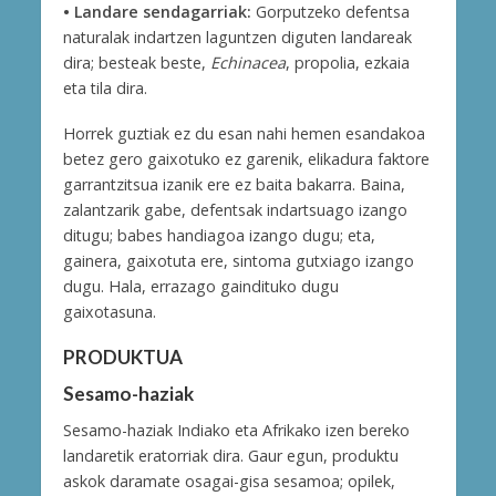
• Landare sendagarriak:
Gorputzeko defentsa
naturalak indartzen laguntzen diguten landareak
dira; besteak beste,
Echinacea
, propolia, ezkaia
eta tila dira.
Horrek guztiak ez du esan nahi hemen esandakoa
betez gero gaixotuko ez garenik, elikadura faktore
garrantzitsua izanik ere ez baita bakarra. Baina,
zalantzarik gabe, defentsak indartsuago izango
ditugu; babes handiagoa izango dugu; eta,
gainera, gaixotuta ere, sintoma gutxiago izango
dugu. Hala, errazago gaindituko dugu
gaixotasuna.
PRODUKTUA
Sesamo-haziak
Sesamo-haziak Indiako eta Afrikako izen bereko
landaretik eratorriak dira. Gaur egun, produktu
askok daramate osagai-gisa sesamoa; opilek,