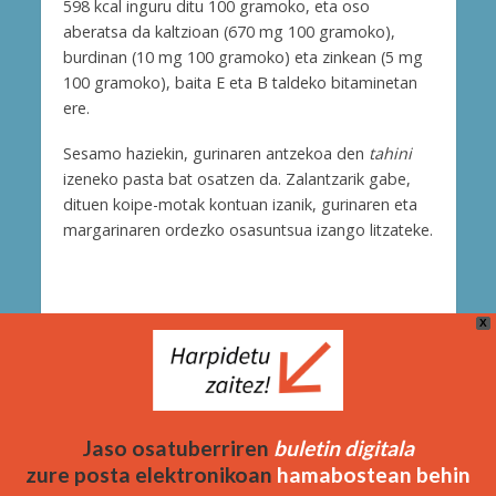
598 kcal inguru ditu 100 gramoko, eta oso
aberatsa da kaltzioan (670 mg 100 gramoko),
burdinan (10 mg 100 gramoko) eta zinkean (5 mg
100 gramoko), baita E eta B taldeko bitaminetan
ere.
Sesamo haziekin, gurinaren antzekoa den
tahini
izeneko pasta bat osatzen da. Zalantzarik gabe,
dituen koipe-motak kontuan izanik, gurinaren eta
margarinaren ordezko osasuntsua izango litzateke.
X
Cookie Politika
Bidera Zerbitzuak (Berria Taldea)
OSAKIDETZA. Araba kalea, 45 – 01006 Vitoria-Gasteiz
Jaso osatuberriren
buletin digitala
| 945-00 63 43 | osatuberri@osakidetza.eus
zure posta elektronikoan
hamabostean behin