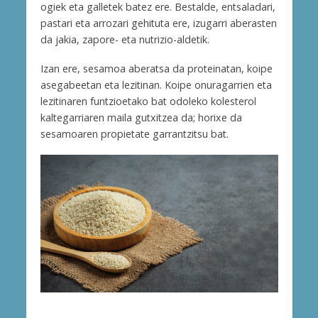
ogiek eta galletek batez ere. Bestalde, entsaladari,
pastari eta arrozari gehituta ere, izugarri aberasten
da jakia, zapore- eta nutrizio-aldetik.
Izan ere, sesamoa aberatsa da proteinatan, koipe
asegabeetan eta lezitinan. Koipe onuragarrien eta
lezitinaren funtzioetako bat odoleko kolesterol
kaltegarriaren maila gutxitzea da; horixe da
sesamoaren propietate garrantzitsu bat.