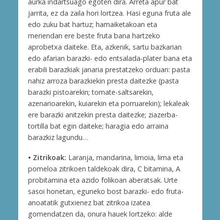
aurka indartsuago egoten dira. Arreta apur bat
jarrita, ez da zaila hori lortzea. Hasi eguna fruta ale
edo zuku bat hartuz; hamaiketakoan eta
meriendan ere beste fruta bana hartzeko
aprobetxa daiteke. Eta, azkenik, sartu bazkarian
edo afarian barazki- edo entsalada-plater bana eta
erabili barazkiak janaria prestatzeko orduan: pasta
nahiz arroza barazkiekin presta daitezke (pasta
barazki pistoarekin; tomate-saltsarekin,
azenarioarekin, kuiarekin eta porruarekin); lekaleak
ere barazki anitzekin presta daitezke; ziazerba-
tortilla bat egin daiteke; haragia edo arraina
barazkiz lagundu…
• Zitrikoak:
Laranja, mandarina, limoia, lima eta
pomeloa zitrikoen taldekoak dira, C bitamina, A
probitamina eta azido folikoan aberatsak. Urte
sasoi honetan, eguneko bost barazki- edo fruta-
anoatatik gutxienez bat zitrikoa izatea
gomendatzen da, onura hauek lortzeko: alde