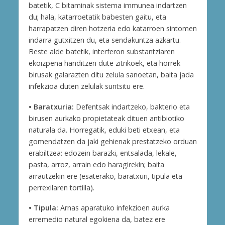
batetik, C bitaminak sistema immunea indartzen
du; hala, katarroetatik babesten gaitu, eta
harrapatzen diren hotzeria edo katarroen sintomen
indarra gutxitzen du, eta sendakuntza azkartu.
Beste alde batetik, interferon substantziaren
ekoizpena handitzen dute zitrikoek, eta horrek
birusak galarazten ditu zelula sanoetan, baita jada
infekzioa duten zelulak suntsitu ere.
• Baratxuria:
Defentsak indartzeko, bakterio eta
birusen aurkako propietateak dituen antibiotiko
naturala da. Horregatik, eduki beti etxean, eta
gomendatzen da jaki gehienak prestatzeko orduan
erabiltzea: edozein barazki, entsalada, lekale,
pasta, arroz, arrain edo haragirekin; baita
arrautzekin ere (esaterako, baratxuri, tipula eta
perrexilaren tortilla).
• Tipula:
Arnas aparatuko infekzioen aurka
erremedio natural egokiena da, batez ere