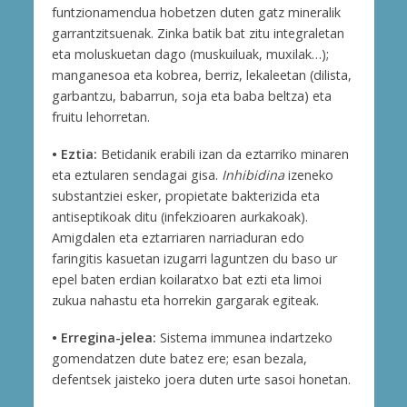
funtzionamendua hobetzen duten gatz mineralik
garrantzitsuenak. Zinka batik bat zitu integraletan
eta moluskuetan dago (muskuiluak, muxilak…);
manganesoa eta kobrea, berriz, lekaleetan (dilista,
garbantzu, babarrun, soja eta baba beltza) eta
fruitu lehorretan.
• Eztia:
Betidanik erabili izan da eztarriko minaren
eta eztularen sendagai gisa.
Inhibidina
izeneko
substantziei esker, propietate bakterizida eta
antiseptikoak ditu (infekzioaren aurkakoak).
Amigdalen eta eztarriaren narriaduran edo
faringitis kasuetan izugarri laguntzen du baso ur
epel baten erdian koilaratxo bat ezti eta limoi
zukua nahastu eta horrekin gargarak egiteak.
• Erregina-jelea:
Sistema immunea indartzeko
gomendatzen dute batez ere; esan bezala,
defentsek jaisteko joera duten urte sasoi honetan.