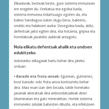
Elikadurak, besteak beste, gure sistema immunean
ere eragiten du. Orekatua eta egokia bada,
sistema immunea indartsuago egoten da, eta
babes handiagoa izaten dugu birus, bakterio,
onddo eta halakoen aurka. Desegokia bada, aldiz,
defentsak jaitsi egiten dira, eta hotzeria, gripea eta
horrelakoak jasateko aukerak areagotu.
Nola elikatu defentsak ahalik eta ondoen
edukitzeko.
Askotariko elikagaiak hartu behar dira jateko
orduan:
• Barazki eta fruta-anoak:
Egunean, gutxienez,
bost barazki- edo fruta-anoa kontsumitu behar
dira. Maiz esan izan den bezala, talde honetako
janariak aberatsak dira antioxidatzaileak diren
bitaminatan eta gatz mineraletan. Horiek sistema
immuneko zelulak babesten dituzte, eta infekzioen