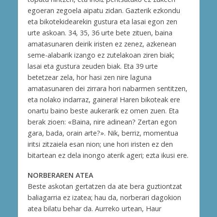
egoeran zegoela aipatu zidan. Gazterik ezkondu
eta bikotekidearekin gustura eta lasai egon zen
urte askoan. 34, 35, 36 urte bete zituen, baina
amatasunaren deirik iristen ez zenez, azkenean
seme-alabarik izango ez zutelakoan ziren biak;
lasai eta gustura zeuden biak. Eta 39 urte
betetzear zela, hor hasi zen nire laguna
amatasunaren dei zirrara hori nabarmen sentitzen,
eta nolako indarraz, gainera! Haren bikoteak ere
onartu baino beste aukerarik ez omen zuen. Eta
berak zioen: «Baina, nire adinean? Zertan egon
gara, bada, orain arte?». Nik, berriz, momentua
iritsi zitzaiela esan nion; une hori iristen ez den
bitartean ez dela inongo aterik ageri; ezta ikusi ere.
NORBERAREN ATEA
Beste askotan gertatzen da ate bera guztiontzat
baliagarria ez izatea; hau da, norberari dagokion
atea bilatu behar da. Aurreko urtean, Haur