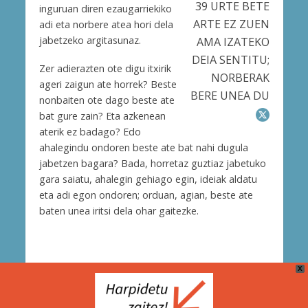
39 URTE BETE
inguruan diren ezaugarriekiko
ARTE EZ ZUEN
adi eta norbere atea hori dela
jabetzeko argitasunaz.
AMA IZATEKO
DEIA SENTITU;
Zer adierazten ote digu itxirik
NORBERAK
ageri zaigun ate horrek? Beste
BERE UNEA DU
nonbaiten ote dago beste ate
bat gure zain? Eta azkenean
aterik ez badago? Edo
ahalegindu ondoren beste ate bat nahi dugula
jabetzen bagara? Bada, horretaz guztiaz jabetuko
gara saiatu, ahalegin gehiago egin, ideiak aldatu
eta adi egon ondoren; orduan, agian, beste ate
baten unea iritsi dela ohar gaitezke.
X
Cookie Politika