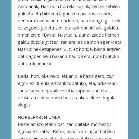
zaindariak, Nasrudin horrela ikusirik, zertan zebilen
galdetu eta bilatzen laguntzea proposatu zion;
denbora luzean aritu ondoren, han inongo giltzarik
ez zegoela jabetu zen, eta zaindariak hala galdetu
omen zion: «Baina, Nasrudin, ziur al zaude hemen
galdu duzula giltza? Izan ere, ez da inon ageri»; eta
Nasrudinek etsipenez: «Ez, ez horixe; baina argiren
bat dagoen leku bakarra hau da eta, nola bilatuko
dut ba ilunean?».
Bada, hori, okerreko lekuan bila hasiz gero, ziur
egon ez dugula giltzarik topatuko, eta, azkenean,
iluntasunean egonik ere, itxaropena izan eta
bilaketari ekitea baino beste aukerarik ez dugula,
alegia.
NORBERAREN UNEA
Beste arrazoietako bat izan daiteke momentu
egokia ez izatea. Behin, aspaldiko lagun batekin
topatu nintzen, eta inoiz pentsatuko ez zukeen