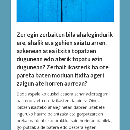
Zer egin zerbaiten bila ahalegindurik
ere, ahalik eta gehien saiatu arren,
azkenean atea itxita topatzen
dugunean edo aterik topatu ezin
dugunean? Zerbait ikasterik ba ote
pareta baten moduan itxita ageri
zaigun ate horren aurrean?
Bada aspaldiko euskal esaera zahar adierazgarri
bat: eroriz eta eroriz ikasten da oinez. Oinez
ibiltzen ikasteko ahaleginetan dabilen urtebete
inguruko haurra balantzaka eta gorputzarekin
oreka mantentzeko praktika saio horietan dabilela,
gorputzak alde batera edo bestera egiten