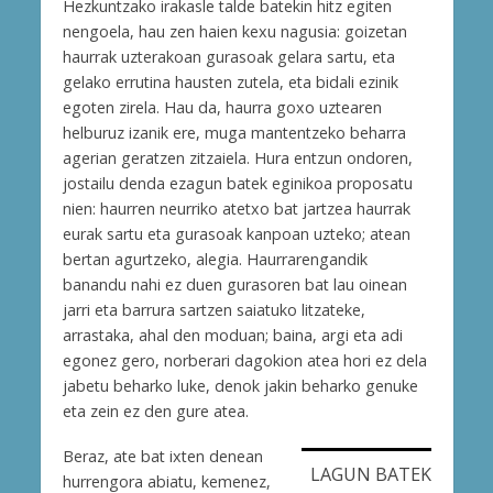
Hezkuntzako irakasle talde batekin hitz egiten
nengoela, hau zen haien kexu nagusia: goizetan
haurrak uzterakoan gurasoak gelara sartu, eta
gelako errutina hausten zutela, eta bidali ezinik
egoten zirela. Hau da, haurra goxo uztearen
helburuz izanik ere, muga mantentzeko beharra
agerian geratzen zitzaiela. Hura entzun ondoren,
jostailu denda ezagun batek eginikoa proposatu
nien: haurren neurriko atetxo bat jartzea haurrak
eurak sartu eta gurasoak kanpoan uzteko; atean
bertan agurtzeko, alegia. Haurrarengandik
banandu nahi ez duen gurasoren bat lau oinean
jarri eta barrura sartzen saiatuko litzateke,
arrastaka, ahal den moduan; baina, argi eta adi
egonez gero, norberari dagokion atea hori ez dela
jabetu beharko luke, denok jakin beharko genuke
eta zein ez den gure atea.
Beraz, ate bat ixten denean
LAGUN BATEK
hurrengora abiatu, kemenez,