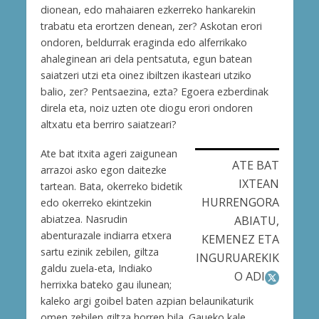
dionean, edo mahaiaren ezkerreko hankarekin
trabatu eta erortzen denean, zer? Askotan erori
ondoren, beldurrak eraginda edo alferrikako
ahaleginean ari dela pentsatuta, egun batean
saiatzeri utzi eta oinez ibiltzen ikasteari utziko
balio, zer? Pentsaezina, ezta? Egoera ezberdinak
direla eta, noiz uzten ote diogu erori ondoren
altxatu eta berriro saiatzeari?
Ate bat itxita ageri zaigunean
ATE BAT
arrazoi asko egon daitezke
IXTEAN
tartean. Bata, okerreko bidetik
HURRENGORA
edo okerreko ekintzekin
abiatzea. Nasrudin
ABIATU,
abenturazale indiarra etxera
KEMENEZ ETA
sartu ezinik zebilen, giltza
INGURUAREKIK
galdu zuela-eta, Indiako
O ADI
herrixka bateko gau ilunean;
kaleko argi goibel baten azpian belaunikaturik
omen zebilen giltza horren bila. Gaueko kale