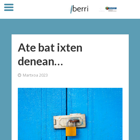
Ate bat ixten
denean…
Martxoa 2023