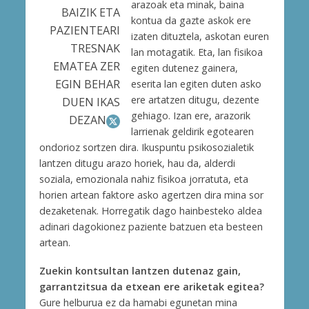
arazoak eta minak, baina
BAIZIK ETA
kontua da gazte askok ere
PAZIENTEARI
izaten dituztela, askotan euren
TRESNAK
lan motagatik. Eta, lan fisikoa
EMATEA ZER
egiten dutenez gainera,
EGIN BEHAR
eserita lan egiten duten asko
ere artatzen ditugu, dezente
DUEN IKAS
gehiago. Izan ere, arazorik
DEZAN
larrienak geldirik egotearen
ondorioz sortzen dira. Ikuspuntu psikosozialetik
lantzen ditugu arazo horiek, hau da, alderdi
soziala, emozionala nahiz fisikoa jorratuta, eta
horien artean faktore asko agertzen dira mina sor
dezaketenak. Horregatik dago hainbesteko aldea
adinari dagokionez paziente batzuen eta besteen
artean.
Zuekin kontsultan lantzen dutenaz gain,
garrantzitsua da etxean ere ariketak egitea?
Gure helburua ez da hamabi egunetan mina