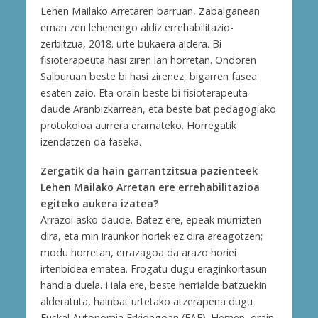
Lehen Mailako Arretaren barruan, Zabalganean
eman zen lehenengo aldiz errehabilitazio-
zerbitzua, 2018. urte bukaera aldera. Bi
fisioterapeuta hasi ziren lan horretan. Ondoren
Salburuan beste bi hasi zirenez, bigarren fasea
esaten zaio. Eta orain beste bi fisioterapeuta
daude Aranbizkarrean, eta beste bat pedagogiako
protokoloa aurrera eramateko. Horregatik
izendatzen da faseka.
Zergatik da hain garrantzitsua pazienteek
Lehen Mailako Arretan ere errehabilitazioa
egiteko aukera izatea?
Arrazoi asko daude. Batez ere, epeak murrizten
dira, eta min iraunkor horiek ez dira areagotzen;
modu horretan, errazagoa da arazo horiei
irtenbidea ematea. Frogatu dugu eraginkortasun
handia duela. Hala ere, beste herrialde batzuekin
alderatuta, hainbat urtetako atzerapena dugu
Euskal Autonomia Erkidegoan (EAE). Hemen, orain