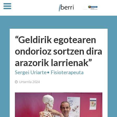
“Geldirik egotearen
ondorioz sortzen dira
arazorik larrienak”
Sergei Uriarte• Fisioterapeuta
Urtarrila 2024