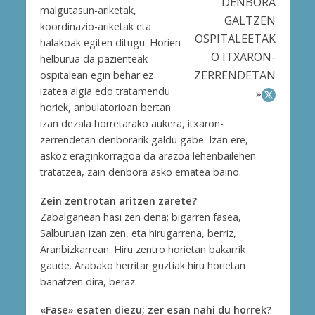
DENBORA
malgutasun-ariketak,
GALTZEN
koordinazio-ariketak eta
OSPITALEETAK
halakoak egiten ditugu. Horien
O ITXARON-
helburua da pazienteak
ZERRENDETAN
ospitalean egin behar ez
izatea algia edo tratamendu
»
horiek, anbulatorioan bertan
izan dezala horretarako aukera, itxaron-
zerrendetan denborarik galdu gabe. Izan ere,
askoz eraginkorragoa da arazoa lehenbailehen
tratatzea, zain denbora asko ematea baino.
Zein zentrotan aritzen zarete?
Zabalganean hasi zen dena; bigarren fasea,
Salburuan izan zen, eta hirugarrena, berriz,
Aranbizkarrean. Hiru zentro horietan bakarrik
gaude. Arabako herritar guztiak hiru horietan
banatzen dira, beraz.
«Fase» esaten diezu; zer esan nahi du horrek?