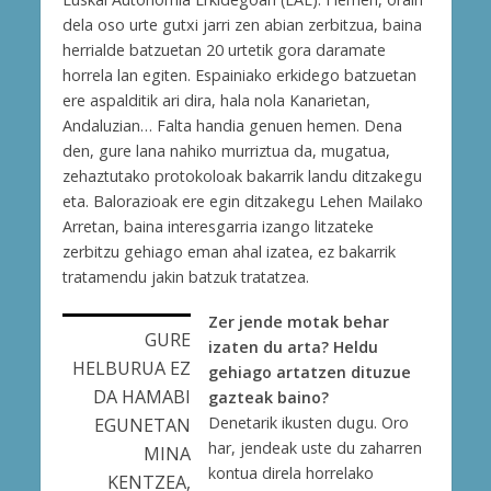
dela oso urte gutxi jarri zen abian zerbitzua, baina
herrialde batzuetan 20 urtetik gora daramate
horrela lan egiten. Espainiako erkidego batzuetan
ere aspalditik ari dira, hala nola Kanarietan,
Andaluzian… Falta handia genuen hemen. Dena
den, gure lana nahiko murriztua da, mugatua,
zehaztutako protokoloak bakarrik landu ditzakegu
eta. Balorazioak ere egin ditzakegu Lehen Mailako
Arretan, baina interesgarria izango litzateke
zerbitzu gehiago eman ahal izatea, ez bakarrik
tratamendu jakin batzuk tratatzea.
Zer jende motak behar
GURE
izaten du arta? Heldu
HELBURUA EZ
gehiago artatzen dituzue
DA HAMABI
gazteak baino?
Denetarik ikusten dugu. Oro
EGUNETAN
har, jendeak uste du zaharren
MINA
kontua direla horrelako
KENTZEA,