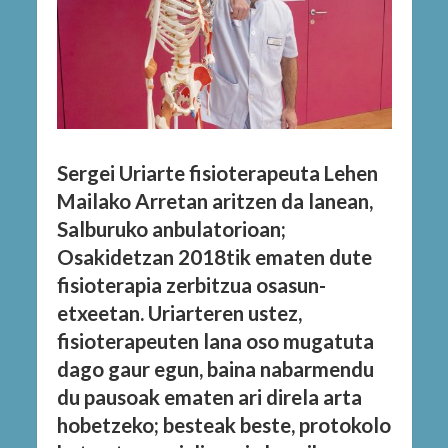
Sergei Uriarte fisioterapeuta Lehen
Mailako Arretan aritzen da lanean,
Salburuko anbulatorioan;
Osakidetzan 2018tik ematen dute
fisioterapia zerbitzua osasun-
etxeetan. Uriarteren ustez,
fisioterapeuten lana oso mugatuta
dago gaur egun, baina nabarmendu
du pausoak ematen ari direla arta
hobetzeko; besteak beste, protokolo