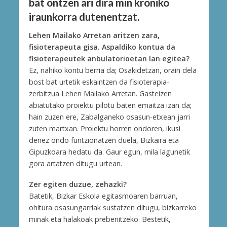
bat ontzen ari dira min kroniko
iraunkorra dutenentzat.
Lehen Mailako Arretan aritzen zara,
fisioterapeuta gisa. Aspaldiko kontua da
fisioterapeutek anbulatorioetan lan egitea?
Ez, nahiko kontu berria da; Osakidetzan, orain dela
bost bat urtetik eskaintzen da fisioterapia-
zerbitzua Lehen Mailako Arretan. Gasteizen
abiatutako proiektu pilotu baten emaitza izan da;
hain zuzen ere, Zabalganeko osasun-etxean jarri
zuten martxan. Proiektu horren ondoren, ikusi
denez ondo funtzionatzen duela, Bizkaira eta
Gipuzkoara hedatu da. Gaur egun, mila lagunetik
gora artatzen ditugu urtean.
Zer egiten duzue, zehazki?
Batetik, Bizkar Eskola egitasmoaren barruan,
ohitura osasungarriak sustatzen ditugu, bizkarreko
minak eta halakoak prebenitzeko. Bestetik,