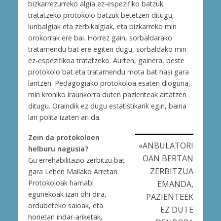
bizkarrezurreko algia ez-espezifiko batzuk
tratatzeko protokolo batzuk betetzen ditugu,
lunbalgiak eta zerbikalgiak, eta bizkarreko min
orokorrak ere bai. Horrez gain, sorbaldarako
tratamendu bat ere egiten dugu, sorbaldako min
ez-espezifikoa tratatzeko. Aurten, gainera, beste
protokolo bat eta tratamendu mota bat hasi gara
lantzen: Pedagogiako protokoloa esaten dioguna,
min kroniko iraunkorra duten pazienteak artatzen
ditugu. Oraindik ez dugu estatistikarik egin, baina
lan polita izaten ari da.
Zein da protokoloen
«ANBULATORI
helburu nagusia?
OAN BERTAN
Gu errehabilitazio zerbitzu bat
ZERBITZUA
gara Lehen Mailako Arretan.
Protokoloak hamabi
EMANDA,
egunekoak izan ohi dira,
PAZIENTEEK
ordubeteko saioak, eta
EZ DUTE
horietan indar-ariketak,