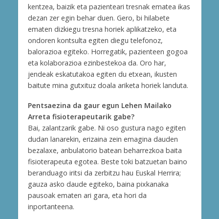
kentzea, baizik eta pazienteari tresnak ematea ikas
dezan zer egin behar duen. Gero, bi hilabete
ematen dizkiegu tresna horiek aplikatzeko, eta
ondoren kontsulta egiten diegu telefonoz,
balorazioa egiteko. Horregatik, pazienteen gogoa
eta kolaborazioa ezinbestekoa da. Oro har,
jendeak eskatutakoa egiten du etxean, ikusten
baitute mina gutxituz doala ariketa horiek landuta.
Pentsaezina da gaur egun Lehen Mailako
Arreta fisioterapeutarik gabe?
Bai, zalantzarik gabe. Ni oso gustura nago egiten
dudan lanarekin, erizaina zein emagina dauden
bezalaxe, anbulatorio batean beharrezkoa baita
fisioterapeuta egotea. Beste toki batzuetan baino
beranduago iritsi da zerbitzu hau Euskal Herrira;
gauza asko daude egiteko, baina pixkanaka
pausoak ematen ari gara, eta hori da
inportanteena.