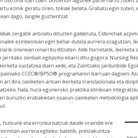
n oso ona izan zuen: bostehun lagunek parte hartu zuten; a
artu ezinik geratu ziren, tokiak beteta. Grabatu egin zuten,
tean dago, langile guztientzat.
ldiak zergatik antolatu dituzten galdetuta, Cidonchak azpi
onalek ezinbestean egin behar dutela aurrera ezagutzan, ik
ziarik onenean oinarritu ditzaten. Alde horretatik, ikerketa
 jarritako zenbait egitasmo ekarri ditu gogora: Nursing Re
ikerketa sustatzea duen xede, eta Zaintzako Jardunbide Eg
spainiako CCEC®/BPSO® programaren barruan dagoen. Azal
n ari dira zainketen arloan ikerketa translazionala eta dizip
atzeko; hala, hura eguneroko praktika klinikoan integratze
ri buruzko erabakietan osasun-zainketen metodologia apli
uz.
, hutsune eta erronka batzuk daude oraindik ere
 horretan aurrera egiteko: batetik, prestakuntza-