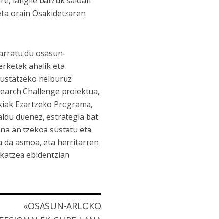
re, langile batzuk saioan
 eta orain Osakidetzaren
marratu du osasun-
erketak ahalik eta
 sustatzeko helburuz
search Challenge proiektua,
okiak Ezartzeko Programa,
du duenez, estrategia bat
lina anitzekoa sustatu eta
a da asmoa, eta herritarren
katzea ebidentzian
«OSASUN-ARLOKO