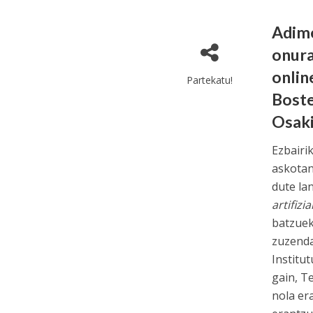
Adime
onura
onlin
Partekatu!
Boste
Osaki
Ezbairi
askotan
dute lan
artifizi
batzuek
zuzenda
Institu
gain, T
nola er