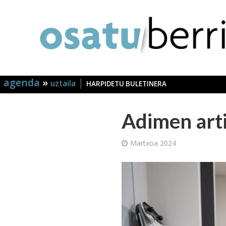
agenda
»
|
uztaila
HARPIDETU BULETINERA
Adimen arti
Martxoa 2024