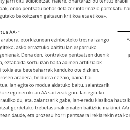
ty jarri ditu adibidetzat. Halere, ohartarazi du tentuz erabil
ioak, ondo pentsatu behar dela zer informazio partekatu hai
gutako bakoitzaren gaitasun kritikoa eta etikoa».
tua AA-ri
«
 arabera, etorkizunean ezinbesteko tresna izango
egiteko, asko erraztuko baititu lan esparruko
 gehienak. Dena den, kontrakoa pentsatzen duenik
, eztabaida sortu izan baita adimen artifizialak
ei tokia eta betebeharrak kenduko ote dizkien.
erosen arabera, beldurra ez zaio, baina bai
tua, lan egiteko modua aldatuko baitu, zalantzarik
Gure egunerokoan AA sartzeak gure lan egiteko
rauliko du, eta, zalantzarik gabe, lan-eredu klasikoa hautsi
ntzat gordetako trebetasunak ematen baitizkie makinei. A
nean daude, eta prozesu horri pentsaera irekiarekin eta k