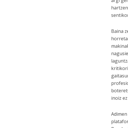
argi ge
hartzen
sentiko
Baina z
horreta
makinak
nagusie
laguntz
kritiko
gaitasu
profesi
boteret
inoiz e
Adimen 
platafo