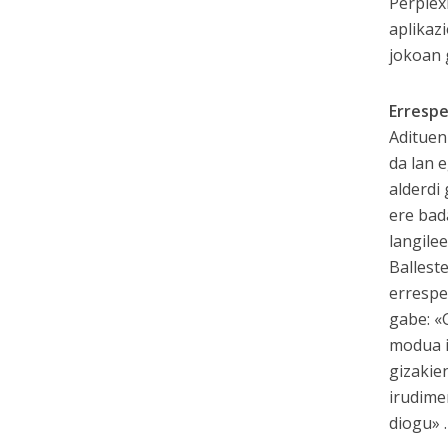
Perplexi
aplikaz
jokoan 
Errespe
Adituen
da lan 
alderdi
ere bada
langile
Ballest
errespe
gabe: «
modua i
gizakie
irudime
diogu» .