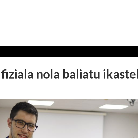
fiziala nola baliatu ikast