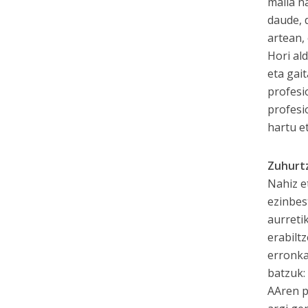
maila n
daude, 
artean, 
Hori al
eta gai
profesi
profesi
hartu e
Zuhurt
Nahiz e
ezinbes
aurreti
erabilt
erronka
batzuk:
AAren p