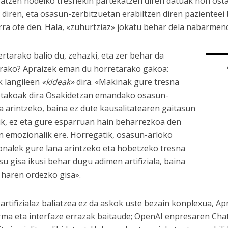
ratzen hodeiko tresnekin partekatzen diren datuak non ost
 diren, eta osasun-zerbitzuetan erabiltzen diren pazientee
rra ote den. Hala, «zuhurtziaz» jokatu behar dela nabarmen
ertarako balio du, zehazki, eta zer behar da
rako? Apraizek eman du horretarako gakoa:
 langileen
«kideak»
dira. «Makinak gure tresna
takoak dira Osakidetzan emandako osasun-
a arintzeko, baina ez dute kausalitatearen gaitasun
rik, ez eta gure esparruan hain beharrezkoa den
n emozionalik ere. Horregatik, osasun-arloko
onalek gure lana arintzeko eta hobetzeko tresna
su gisa ikusi behar dugu adimen artifiziala, baina
z haren ordezko gisa».
artifizialaz baliatzea ez da askok uste bezain konplexua, A
rma eta interfaze errazak baitaude; OpenAI enpresaren Cha