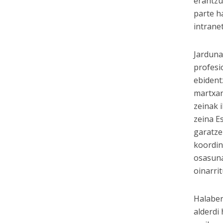
erantzu
parte h
intrane
Jarduna
profesi
ebident
martxan
zeinak 
zeina E
garatze
koordin
osasuna
oinarrit
Halaber
alderdi