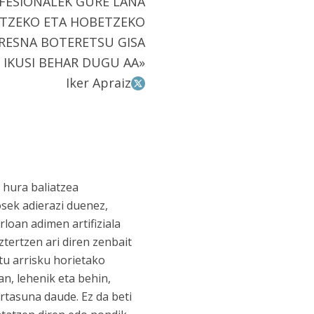
FESIONALEK GURE LANA
NTZEKO ETA HOBETZEKO
RESNA BOTERETSU GISA
IKUSI BEHAR DUGU AA»
Iker Apraiz
 hura baliatzea
osek adierazi duenez,
loan adimen artifiziala
tertzen ari diren zenbait
tu arrisku horietako
an, lehenik eta behin,
rtasuna daude. Ez da beti