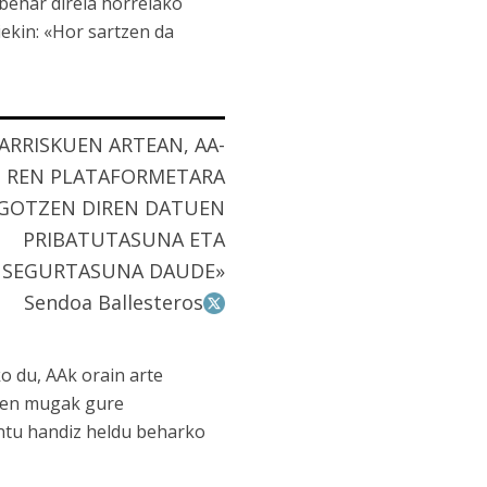
i behar direla horrelako
ekin: «Hor sartzen da
ARRISKUEN ARTEAN, AA-
REN PLATAFORMETARA
IGOTZEN DIREN DATUEN
PRIBATUTASUNA ETA
SEGURTASUNA DAUDE»
Sendoa Ballesteros
ko du, AAk orain arte
Aren mugak gure
ontu handiz heldu beharko