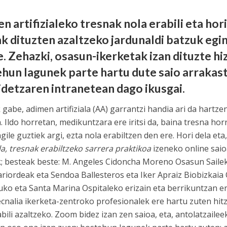
n artifizialeko tresnak nola erabili eta hor
k dituzten azaltzeko jardunaldi batzuk egin
e. Zehazki, osasun-ikerketak izan dituzte hiz
hun lagunek parte hartu dute saio arrakast
detzaren intranetean dago ikusgai.
k gabe, adimen artifiziala (AA) garrantzi handia ari da hartz
. Ildo horretan, medikuntzara ere iritsi da, baina tresna ho
gile guztiek argi, ezta nola erabiltzen den ere. Hori dela et
ala, tresnak erabiltzeko sarrera praktikoa
izeneko online sai
; besteak beste: M. Angeles Cidoncha Moreno Osasun Sailek
riordeak eta Sendoa Ballesteros eta Iker Apraiz Biobizkai
tuko eta Santa Marina Ospitaleko erizain eta berrikuntzan e
ecnalia ikerketa-zentroko profesionalek ere hartu zuten hi
abili azaltzeko. Zoom bidez izan zen saioa, eta, antolatzai