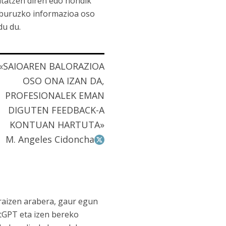
atatzen diren edo nondik
i buruzko informazioa oso
du du.
«SAIOAREN BALORAZIOA
OSO ONA IZAN DA,
PROFESIONALEK EMAN
DIGUTEN FEEDBACK-A
KONTUAN HARTUTA»
M. Angeles Cidoncha
praizen arabera, gaur egun
tGPT eta izen bereko