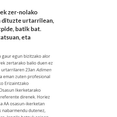
iek zer-nolako
 dituzte urtarrilean,
pide, batik bat.
atsuan, eta
en gaur egun bizitzako alor
rrek zertarako balio duen ez
a, urtarrilaren 23an
Adimen
oa eman zuten profesional
o Erizaintzako
a Osasun Ikerketarako
rreferente direnek. Horiez
tza AA osasun-ikerketan
leek nabarmendu dutenez,