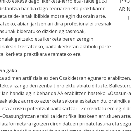
PRO
ahiko eskasa dago, ikerketa-lerro eta -talde gutxi
distantzia handia dago teoriaren eta praktikaren
ARI
eta talde-lanak ibilbide motza egin du orain arte.
T
datzeko, abian jartzen ari dira profesionalei tresnak
tasunak bideratuko dizkien egitasmoak,
onalak gaitzeko eta ikerketa beren zeregin
onalean txertatzeko, baita ikerketan aktiboki parte
ta ikerketa praktikara eramateko ere.
zia gako
ta adimen artifiziala ez den Osakidetzan egunero erabiltzen,
tekoa izango den zenbait proiektu abiatu dituzte. Ballester
k lan handia egin behar da AA erabiltzen hasteko: «Osasun-ar
zeak aldez aurreko azterketa sakona eskatzen du, oraindik az
 eta arrisku potentzial baitakartza». Zerrendatu ere egin di
 «Osasungintzan erabilita identifika litezkeen arriskuen arte
lataformetara igotzen diren datuen pribatutasuna eta segu