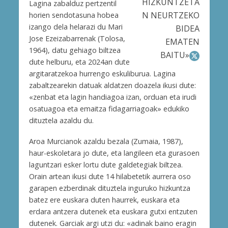
HIZKUNTZETA
Lagina zabalduz pertzentil
N NEURTZEKO
horien sendotasuna hobea
izango dela helarazi du Mari
BIDEA
Jose Ezeizabarrenak (Tolosa,
EMATEN
1964), datu gehiago biltzea
BAITU»
dute helburu, eta 2024an dute
argitaratzekoa hurrengo eskuliburua. Lagina
zabaltzearekin datuak aldatzen doazela ikusi dute:
«zenbat eta lagin handiagoa izan, orduan eta irudi
osatuagoa eta emaitza fidagarriagoak» edukiko
dituztela azaldu du.
Aroa Murcianok azaldu bezala (Zumaia, 1987),
haur-eskoletara jo dute, eta langileen eta gurasoen
laguntzari esker lortu dute galdetegiak biltzea.
Orain artean ikusi dute 14 hilabetetik aurrera oso
garapen ezberdinak dituztela inguruko hizkuntza
batez ere euskara duten haurrek, euskara eta
erdara antzera dutenek eta euskara gutxi entzuten
dutenek. Garciak argi utzi du: «adinak baino eragin