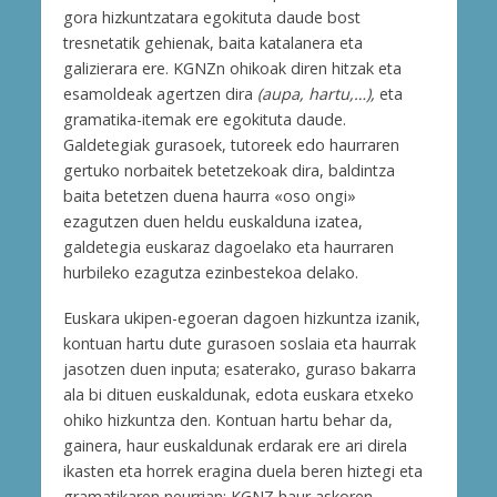
gora hizkuntzatara egokituta daude bost
tresnetatik gehienak, baita katalanera eta
galizierara ere. KGNZn ohikoak diren hitzak eta
esamoldeak agertzen dira
(aupa, hartu,…),
eta
gramatika-itemak ere egokituta daude.
Galdetegiak gurasoek, tutoreek edo haurraren
gertuko norbaitek betetzekoak dira, baldintza
baita betetzen duena haurra «oso ongi»
ezagutzen duen heldu euskalduna izatea,
galdetegia euskaraz dagoelako eta haurraren
hurbileko ezagutza ezinbestekoa delako.
Euskara ukipen-egoeran dagoen hizkuntza izanik,
kontuan hartu dute gurasoen soslaia eta haurrak
jasotzen duen inputa; esaterako, guraso bakarra
ala bi dituen euskaldunak, edota euskara etxeko
ohiko hizkuntza den. Kontuan hartu behar da,
gainera, haur euskaldunak erdarak ere ari direla
ikasten eta horrek eragina duela beren hiztegi eta
gramatikaren neurrian; KGNZ haur askoren