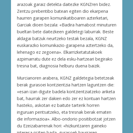
arazoak garaiz detekta daitezke KGNZren bidez.
Zentzu prebentibo batean egiten dio ekarpena
haurren garapen komunikatiboaren azterketari,
Garciak dioen bezala: «Badira hamabost minuturen
bueltan bete daitezkeen galdetegi laburrak. Beste
aldagai batzuk neurtzeko testak bezala, KGNZ
euskarazko komunikazio-garapena aztertzeko da,
lehenago ez zegoena». Elkarrizketatutakoek
azpimarratu dute ez dela esku-hartzeari begirako
tresna bat, diagnosia helburu duena baizik.
Murcianoren arabera, KGNZ galdetegia betetzeak
berak gurasoei kontzientzia hartzen laguntzen die:
«esan izan digute badela kontzientziatzeko ariketa
bat, haurrak zer dakien edo zer ez kontuan hartzen
hasteko, askotan ez baitute tarterik horren
inguruan pentsatzeko, eta tresnak berak ematen
die informazioa». Albo-ondorio positibotzat jotzen
du Ezeizabarrenak hori: «hizkuntzaren gaineko
interesa pizten bada, gurasoek haurraren