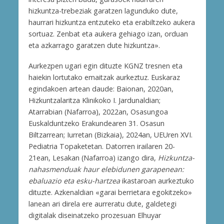
hizkuntza-trebeziak garatzen lagunduko dute,
haurrari hizkuntza entzuteko eta erabiltzeko aukera
sortuaz. Zenbat eta aukera gehiago izan, orduan
eta azkarrago garatzen dute hizkuntza».
Aurkezpen ugari egin dituzte KGNZ tresnen eta
haiekin lortutako emaitzak aurkeztuz. Euskaraz
egindakoen artean daude: Baionan, 2020an,
Hizkuntzalaritza Klinikoko I. Jardunaldian;
Atarrabian (Nafarroa), 2022an, Osasungoa
Euskalduntzeko Erakundearen 31. Osasun
Biltzarrean; Iurretan (Bizkaia), 2024an, UEUren XVI.
Pediatria Topaketetan. Datorren irailaren 20-
21ean, Lesakan (Nafarroa) izango dira,
Hizkuntza-
nahasmenduak haur elebidunen garapenean:
ebaluazio eta esku-hartzea
ikastaroan aurkeztuko
dituzte. Azkenaldian «garai berrietara egokitzeko»
lanean ari direla ere aurreratu dute, galdetegi
digitalak diseinatzeko prozesuan Elhuyar