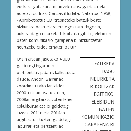
euskara-gaitasuna neurtzeko «osagarria» dela
adierazi du Iñaki Garciak (Burlata, Nafarroa, 1968):
«Aprobetxatuz CDI tresnetako batzuk beste
hizkuntza batzuetara ere egokituta dagoela,
aukera dago neurketa bikoitzak egiteko, elebidun
baten komunikazio-garapena bi hizkuntzetan
neurtzeko bidea ematen baitu».
Orain artean jasotako 4.000
«AUKERA
galdetegi ingururen
DAGO
pertzentilak jadanik kalkulatuta
NEURKETA
daude. Andoni Barreñak
koordinatutako lantaldea
BIKOITZAK
2000. urtean osatu zuten,
EGITEKO,
2008an argitaratu zuten lehen
ELEBIDUN
eskuliburua eta bi galdetegi
BATEN
luzeak. 2011n eta 2014an
KOMUNIKAZIO
argitaratu zituzten galdetegi
-GARAPENA BI
laburrak eta pertzentilak.