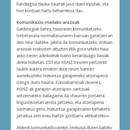
handiagoa dauka haurrak jaso duen inputak, eta
hori kontuan hartu beharrekoa da».
Komunikazio-mailako arazoak
Galdetegiak betez, haurraren komunikatzeko
trebetasuna normaltasunaren barruan garatzen ari
den neur daiteke. Jakina da komunikatzeko orduan
arazoak erakusten dituzten 6tik gora urteko haur
asko beren adinkideak baino beranduago hasiak
direla hizketan. CDI eta KGNZ tresnen pertzentil
taulek aukera ematen dute neurri batean
aurreikusteko hizkuntza garapeneko atzerapena
izango duen haurra. Ezeizabarrenak dioenez,
KGNZ-ak garapen-atzerapen-zantzuak
antzemateko baliagarria da «haurren portaera
linguistikoetan arreta jartzeko, eta atzerapena
susmatuz gero, hizkuntza-garapenaren behaketa
jarraitua zein esku-hartze goiztiarra aktibatzeko».
Alderdi komunikatiboarekin zerikusia duten balizko