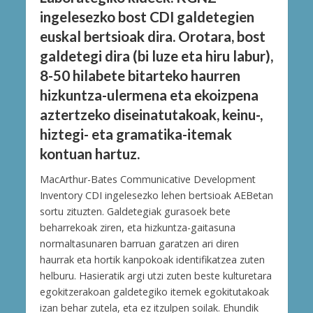
ingelesezko bost CDI galdetegien
euskal bertsioak dira. Orotara, bost
galdetegi dira (bi luze eta hiru labur),
8-50 hilabete bitarteko haurren
hizkuntza-ulermena eta ekoizpena
aztertzeko diseinatutakoak, keinu-,
hiztegi- eta gramatika-itemak
kontuan hartuz.
MacArthur-Bates Communicative Development
Inventory CDI ingelesezko lehen bertsioak AEBetan
sortu zituzten. Galdetegiak gurasoek bete
beharrekoak ziren, eta hizkuntza-gaitasuna
normaltasunaren barruan garatzen ari diren
haurrak eta hortik kanpokoak identifikatzea zuten
helburu. Hasieratik argi utzi zuten beste kulturetara
egokitzerakoan galdetegiko itemek egokitutakoak
izan behar zutela, eta ez itzulpen soilak. Ehundik