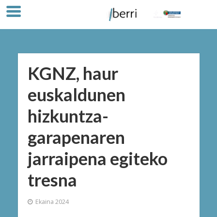
KGNZ, haur
euskaldunen
hizkuntza-
garapenaren
jarraipena egiteko
tresna
Ekaina 2024