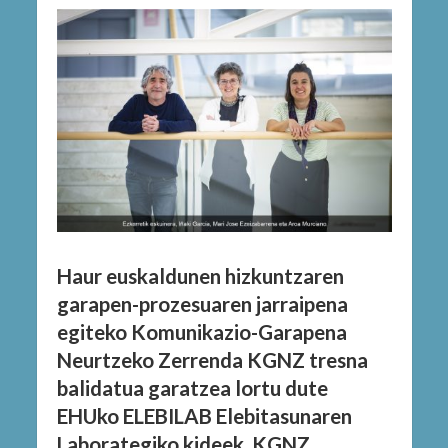
Haur euskaldunen hizkuntzaren
garapen-prozesuaren jarraipena
egiteko Komunikazio-Garapena
Neurtzeko Zerrenda KGNZ tresna
balidatua garatzea lortu dute
EHUko ELEBILAB Elebitasunaren
Laborategiko kideek. KGNZ