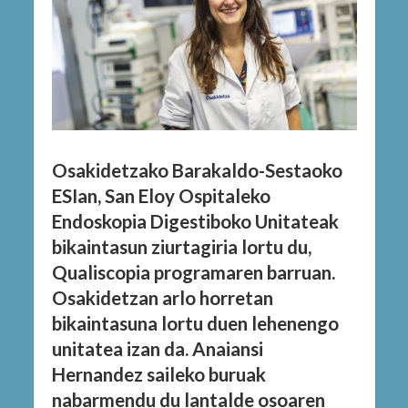
Osakidetzako Barakaldo-Sestaoko
ESIan, San Eloy Ospitaleko
Endoskopia Digestiboko Unitateak
bikaintasun ziurtagiria lortu du,
Qualiscopia programaren barruan.
Osakidetzan arlo horretan
bikaintasuna lortu duen lehenengo
unitatea izan da. Anaiansi
Hernandez saileko buruak
nabarmendu du lantalde osoaren