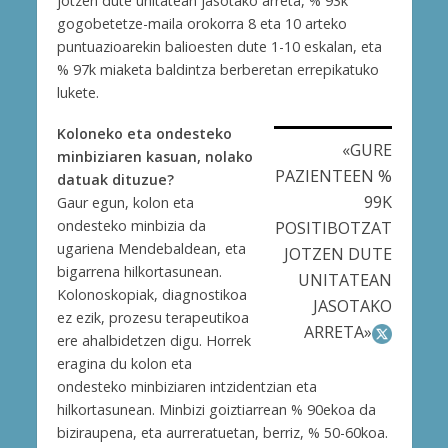
jotzen dute unitatean jasotako arreta, % 93k
gogobetetze-maila orokorra 8 eta 10 arteko
puntuazioarekin balioesten dute 1-10 eskalan, eta
% 97k miaketa baldintza berberetan errepikatuko
lukete.
Koloneko eta ondesteko
«GURE
minbiziaren kasuan, nolako
PAZIENTEEN %
datuak dituzue?
99K
Gaur egun, kolon eta
ondesteko minbizia da
POSITIBOTZAT
ugariena Mendebaldean, eta
JOTZEN DUTE
bigarrena hilkortasunean.
UNITATEAN
Kolonoskopiak, diagnostikoa
JASOTAKO
ez ezik, prozesu terapeutikoa
ARRETA»
ere ahalbidetzen digu. Horrek
eragina du kolon eta
ondesteko minbiziaren intzidentzian eta
hilkortasunean. Minbizi goiztiarrean % 90ekoa da
biziraupena, eta aurreratuetan, berriz, % 50-60koa.