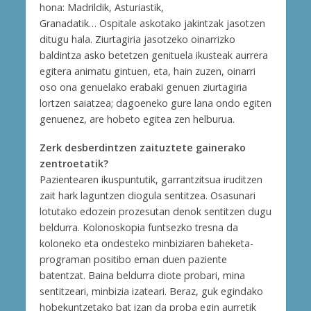
hona: Madrildik, Asturiastik,
Granadatik… Ospitale askotako jakintzak jasotzen
ditugu hala. Ziurtagiria jasotzeko oinarrizko
baldintza asko betetzen genituela ikusteak aurrera
egitera animatu gintuen, eta, hain zuzen, oinarri
oso ona genuelako erabaki genuen ziurtagiria
lortzen saiatzea; dagoeneko gure lana ondo egiten
genuenez, are hobeto egitea zen helburua.
Zerk desberdintzen zaituztete gainerako
zentroetatik?
Pazientearen ikuspuntutik, garrantzitsua iruditzen
zait hark laguntzen diogula sentitzea. Osasunari
lotutako edozein prozesutan denok sentitzen dugu
beldurra. Kolonoskopia funtsezko tresna da
koloneko eta ondesteko minbiziaren baheketa-
programan positibo eman duen paziente
batentzat. Baina beldurra diote probari, mina
sentitzeari, minbizia izateari. Beraz, guk egindako
hobekuntzetako bat izan da proba egin aurretik