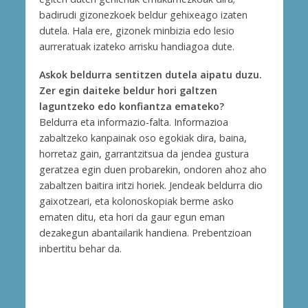
badirudi gizonezkoek beldur gehixeago izaten
dutela. Hala ere, gizonek minbizia edo lesio
aurreratuak izateko arrisku handiagoa dute.
Askok beldurra sentitzen dutela aipatu duzu.
Zer egin daiteke beldur hori galtzen
laguntzeko edo konfiantza emateko?
Beldurra eta informazio-falta. Informazioa
zabaltzeko kanpainak oso egokiak dira, baina,
horretaz gain, garrantzitsua da jendea gustura
geratzea egin duen probarekin, ondoren ahoz aho
zabaltzen baitira iritzi horiek. Jendeak beldurra dio
gaixotzeari, eta kolonoskopiak berme asko
ematen ditu, eta hori da gaur egun eman
dezakegun abantailarik handiena. Prebentzioan
inbertitu behar da.