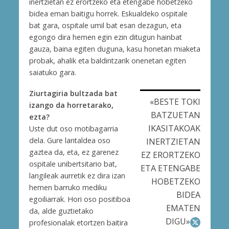
inertzietan ez erortzeko eta etengabe hobetzeko
bidea eman baitigu horrek. Eskualdeko ospitale
bat gara, ospitale umil bat esan dezagun, eta
egongo dira hemen egin ezin ditugun hainbat
gauza, baina egiten duguna, kasu honetan miaketa
probak, ahalik eta baldintzarik onenetan egiten
saiatuko gara.
Ziurtagiria bultzada bat
«BESTE TOKI
izango da horretarako,
BATZUETAN
ezta?
IKASITAKOAK
Uste dut oso motibagarria
dela. Gure lantaldea oso
INERTZIETAN
gaztea da, eta, ez garenez
EZ ERORTZEKO
ospitale unibertsitario bat,
ETA ETENGABE
langileak aurretik ez dira izan
HOBETZEKO
hemen barruko mediku
BIDEA
egoiliarrak. Hori oso positiboa
EMATEN
da, alde guztietako
DIGU»
profesionalak etortzen baitira