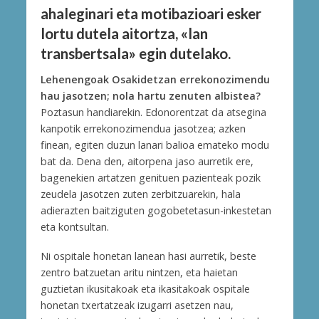
ahaleginari eta motibazioari esker
lortu dutela aitortza, «lan
transbertsala» egin dutelako.
Lehenengoak Osakidetzan errekonozimendu
hau jasotzen; nola hartu zenuten albistea?
Poztasun handiarekin. Edonorentzat da atsegina
kanpotik errekonozimendua jasotzea; azken
finean, egiten duzun lanari balioa emateko modu
bat da. Dena den, aitorpena jaso aurretik ere,
bagenekien artatzen genituen pazienteak pozik
zeudela jasotzen zuten zerbitzuarekin, hala
adierazten baitziguten gogobetetasun-inkestetan
eta kontsultan.
Ni ospitale honetan lanean hasi aurretik, beste
zentro batzuetan aritu nintzen, eta haietan
guztietan ikusitakoak eta ikasitakoak ospitale
honetan txertatzeak izugarri asetzen nau,