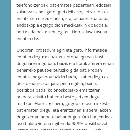
telefono-zenbaki bat ematea pazienteari, edozein
zalantza izanez gero, guri deitzeko; erizain batek
erantzuten die zuzenean, eta, beharrezkoa bada,
endoskopia egingo dion medikuak; nik dakidala,
hori ez da beste inon egiten. Horrek lasaitasuna
ematen die.
Ondoren, prozedura egin eta gero, informazioa
ematen diegu; ez bakarrik proba egitean ikusi
dugunaren inguruan, baizik eta hortik aurrera eman
beharreko pausoei buruzko gida bat. Proban
emaitza negatiboa baldin bada, esaten diegu ez
dela beharrezkoa jarraipena egitea, baina,
positiboa bada, kolonoskopiako emaitzaren
arabera zirkuitu bat edo beste jartzen dugu
martxan. Horrez gainera, gogobetetasun-inkesta
bat ematen diegu, eta erantzunen arabera jakiten
dugu zertan hobetu behar dugun. Oro har jendeak
oso balorazio ona egiten du: % 99k positibotzat