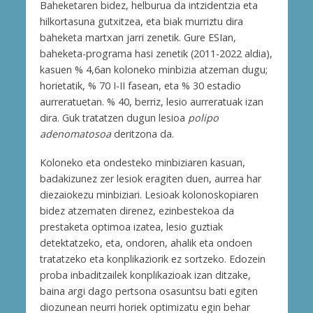
Baheketaren bidez, helburua da intzidentzia eta
hilkortasuna gutxitzea, eta biak murriztu dira
baheketa martxan jarri zenetik. Gure ESIan,
baheketa-programa hasi zenetik (2011-2022 aldia),
kasuen % 4,6an koloneko minbizia atzeman dugu;
horietatik, % 70 I-II fasean, eta % 30 estadio
aurreratuetan. % 40, berriz, lesio aurreratuak izan
dira. Guk tratatzen dugun lesioa
polipo
adenomatosoa
deritzona da.
Koloneko eta ondesteko minbiziaren kasuan,
badakizunez zer lesiok eragiten duen, aurrea har
diezaiokezu minbiziari. Lesioak kolonoskopiaren
bidez atzematen direnez, ezinbestekoa da
prestaketa optimoa izatea, lesio guztiak
detektatzeko, eta, ondoren, ahalik eta ondoen
tratatzeko eta konplikaziorik ez sortzeko. Edozein
proba inbaditzailek konplikazioak izan ditzake,
baina argi dago pertsona osasuntsu bati egiten
diozunean neurri horiek optimizatu egin behar