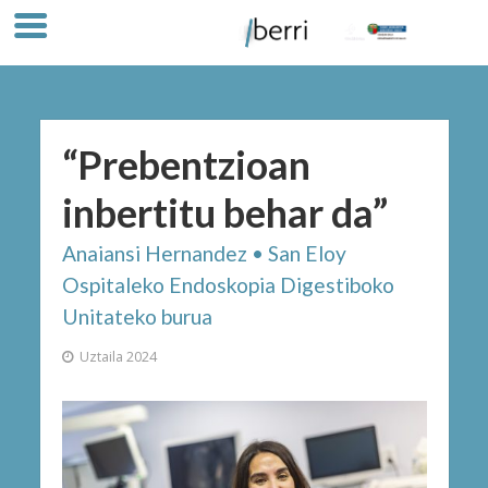
“Prebentzioan
inbertitu behar da”
Anaiansi Hernandez • San Eloy
Ospitaleko Endoskopia Digestiboko
Unitateko burua
Uztaila 2024