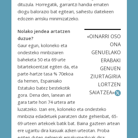
dituzula. Horregatik, garrantzi handia ematen
diogu balorazio bat egiteari, saihestu daitekeen
edozein arrisku minimizatzeko.
Nolako jendea artatzen
«OINARRI OSO
duzue?
ONA
Gaur egun, koloneko eta
GENUELAKO
ondesteko minbiziaren
baheketa 50 eta 69 urte
ERABAKI
bitartekoentzat egiten da, eta
GENUEN
parte-hartze tasa % 70ekoa
ZIURTAGIRIA
da hemen, Espainiako
LORTZEN
Estatuko batez bestekotik
SAIATZEA»
gora. Dena den, lanean ari
gara tarte hori 74 urtera arte
luzatzeko. Izan ere, koloneko eta ondesteko
minbizia edadetuek pairatzen dute gehienbat, 65-
69 urteen artekoek batik bat. Baina gazteen artean
ere ugaritu dira kasuak azken urteotan. Proba
egiten duten gehienak emakumezkoak dira;