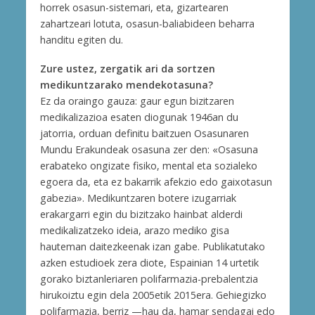
horrek osasun-sistemari, eta, gizartearen
zahartzeari lotuta, osasun-baliabideen beharra
handitu egiten du.
Zure ustez, zergatik ari da sortzen
medikuntzarako mendekotasuna?
Ez da oraingo gauza: gaur egun bizitzaren
medikalizazioa esaten diogunak 1946an du
jatorria, orduan definitu baitzuen Osasunaren
Mundu Erakundeak osasuna zer den: «Osasuna
erabateko ongizate fisiko, mental eta sozialeko
egoera da, eta ez bakarrik afekzio edo gaixotasun
gabezia». Medikuntzaren botere izugarriak
erakargarri egin du bizitzako hainbat alderdi
medikalizatzeko ideia, arazo mediko gisa
hauteman daitezkeenak izan gabe. Publikatutako
azken estudioek zera diote, Espainian 14 urtetik
gorako biztanleriaren polifarmazia-prebalentzia
hirukoiztu egin dela 2005etik 2015era. Gehiegizko
polifarmazia, berriz —hau da, hamar sendagai edo