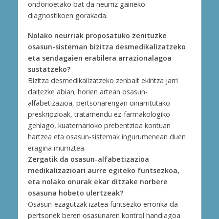
ondorioetako bat da neurriz gaineko
diagnostikoen gorakada.
Nolako neurriak proposatuko zenituzke
osasun-sisteman bizitza desmedikalizatzeko
eta sendagaien erabilera arrazionalagoa
sustatzeko?
Bizitza desmedikalizatzeko zenbait ekintza jarri
daitezke abian; horien artean osasun-
alfabetizazioa, pertsonarengan oinarritutako
preskripzioak, tratamendu ez-farmakologiko
gehiago, kuaternarioko prebentzioa kontuan
hartzea eta osasun-sistemak ingurumenean duen
eragina murriztea.
Zergatik da osasun-alfabetizazioa
medikalizazioari aurre egiteko funtsezkoa,
eta nolako onurak ekar ditzake norbere
osasuna hobeto ulertzeak?
Osasun-ezagutzak izatea funtsezko erronka da
pertsonek beren osasunaren kontrol handiagoa