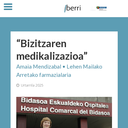
“Bizitzaren
medikalizazioa”
Amaia Mendizabal • Lehen Mailako
Arretako farmazialaria
Urtarrila 2025