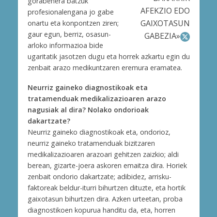
gorabehera batzuk
AFEKZIO EDO
profesionalengana jo gabe
GAIXOTASUN
onartu eta konpontzen ziren;
gaur egun, berriz, osasun-
GABEZIA»
arloko informazioa bide
ugaritatik jasotzen dugu eta horrek azkartu egin du
zenbait arazo medikuntzaren eremura eramatea.
Neurriz gaineko diagnostikoak eta
tratamenduak medikalizazioaren arazo
nagusiak al dira? Nolako ondorioak
dakartzate?
Neurriz gaineko diagnostikoak eta, ondorioz,
neurriz gaineko tratamenduak bizitzaren
medikalizazioaren arazoari gehitzen zaizkio; aldi
berean, gizarte-joera askoren emaitza dira. Horiek
zenbait ondorio dakartzate; adibidez, arrisku-
faktoreak beldur-iturri bihurtzen dituzte, eta hortik
gaixotasun bihurtzen dira. Azken urteetan, proba
diagnostikoen kopurua handitu da, eta, horren