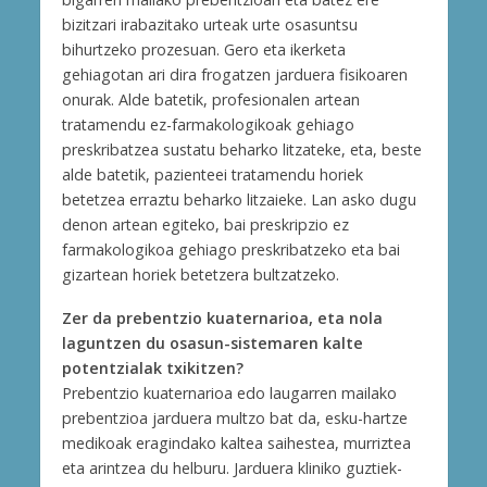
bizitzari irabazitako urteak urte osasuntsu
bihurtzeko prozesuan. Gero eta ikerketa
gehiagotan ari dira frogatzen jarduera fisikoaren
onurak. Alde batetik, profesionalen artean
tratamendu ez-farmakologikoak gehiago
preskribatzea sustatu beharko litzateke, eta, beste
alde batetik, pazienteei tratamendu horiek
betetzea erraztu beharko litzaieke. Lan asko dugu
denon artean egiteko, bai preskripzio ez
farmakologikoa gehiago preskribatzeko eta bai
gizartean horiek betetzera bultzatzeko.
Zer da prebentzio kuaternarioa, eta nola
laguntzen du osasun-sistemaren kalte
potentzialak txikitzen?
Prebentzio kuaternarioa edo laugarren mailako
prebentzioa jarduera multzo bat da, esku-hartze
medikoak eragindako kaltea saihestea, murriztea
eta arintzea du helburu. Jarduera kliniko guztiek-