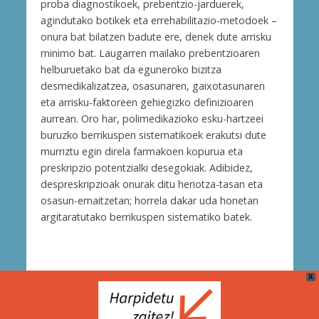
proba diagnostikoek, prebentzio-jarduerek,
agindutako botikek eta errehabilitazio-metodoek –
onura bat bilatzen badute ere, denek dute arrisku
minimo bat. Laugarren mailako prebentzioaren
helburuetako bat da eguneroko bizitza
desmedikalizatzea, osasunaren, gaixotasunaren
eta arrisku-faktoreen gehiegizko definizioaren
aurrean. Oro har, polimedikazioko esku-hartzeei
buruzko berrikuspen sistematikoek erakutsi dute
murriztu egin direla farmakoen kopurua eta
preskripzio potentzialki desegokiak. Adibidez,
despreskripzioak onurak ditu heriotza-tasan eta
osasun-emaitzetan; horrela dakar uda honetan
argitaratutako berrikuspen sistematiko batek.
X
Cookie Politika