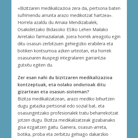
«Bizitzaren medikalizazioa zera da, pertsona baten
sufrimendu arrunta arazo medikotzat hartzea».
Horrela azaldu du Amaia Mendizabalek,
Osakidetzako Bidasoko ESIko Lehen Mailako
Arretako farmazialariak. Joera horrek areagotu egin
ditu osasun-zerbitzuen gehiegizko erabilera eta
botiken kontsumoa azken urteotan, eta horrek
osasunaren ikuspegi integralaren garrantzia
gutxitu egiten du.
Zer esan nahi du bizitzaren medikalizazioa
kontzeptuak, eta nolako ondorioak ditu
gizartean eta osasun-sisteman?
Bizitza medikalizatzean, arazo mediko bihurtzen
dugu gatazka pertsonal edo sozial bat, eta
osasungintzako profesionalek tratu beharrekotzat
jotzen dugu. Bizitza medikalizatzeak gizabanako
gisa ezgaitzen gaitu. Gainera, osasun-arreta,
botika, proba eta zerbitzu gehiago dakarzkio