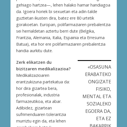
gehiago hartzea—, lehen halako hamar handiagoa
da. Igoera horiek bi sexuetan eta adin-talde
guztietan ikusten dira, batez ere 80 urtetik
gorakoetan. Europan, polifarmaziaren prebalentzia
sei herrialdetan aztertu berri dute (Belgika,
Frantzia, Alemania, Italia, Espainia eta Erresuma
Batua), eta hor ere polifarmaziaren prebalentzia
handia aurkitu dute.
Zerk elikatzen du
«OSASUNA
bizitzaren medikalizazioa?
ERABATEKO
Medikalizazioaren
ONGIZATE
erantzukizuna partekatua da:
hor dira gizartea bera,
FISIKO,
profesionalak, industria
MENTAL ETA
farmazeutikoa, eta abar.
SOZIALEKO
Adibidez, gizartean
EGOERA DA,
sufrimenduaren tolerantzia
ETA EZ
murriztu egin da, eta lehen
BAKARRIK