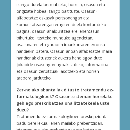
izango dutela bermatzeko; horrela, osasun eta
ongizate hobea izango baitituzte. Osasun-
alfabetatze eskasak pertsonengan eta
komunitatearengan eragiten duela konturatuko
bagina, osasun-ahalduntzea ere lehentasun
bihurtuko litzateke munduko agendetan,
osasunaren eta garapen iraunkorraren erronka
handiekin batera. Osasun-arloan alfabetatze-maila
handienak dituztenek aukera handiagoa dute
jokabide osasungarriagoak izateko, informazioa
eta osasun-zerbitzuak jasotzeko eta horren
arabera jarduteko.
Zer-nolako abantailak dituzte tratamendu ez-
farmakologikoek? Osasun-sisteman horrelako
gehiago preskribatzea ona litzatekeela uste
duzu?
Tratamendu ez-farmakologikoen preskripzioak
badu bere lekua, lehen mailako prebentzioan,
bigarren mailako prebentzioan eta batez ere