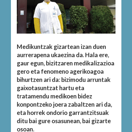
Medikuntzak gizartean izan duen
aurrerapena ukaezina da. Hala ere,
gaur egun, bizitzaren medikalizazioa
gero eta fenomeno agerikoagoa
bihurtzen ari da: bizimodu arruntak
gaixotasuntzat hartu eta
tratamendu medikoen bidez
konpontzeko joera zabaltzen ari da,
eta horrek ondorio garrantzitsuak
ditu bai gure osasunean, bai gizarte
osoan.