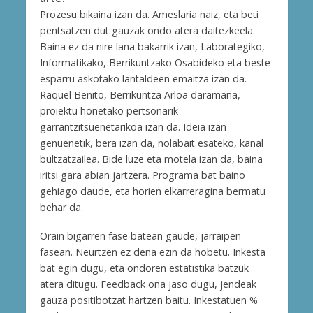
Prozesu bikaina izan da. Ameslaria naiz, eta beti
pentsatzen dut gauzak ondo atera daitezkeela.
Baina ez da nire lana bakarrik izan, Laborategiko,
Informatikako, Berrikuntzako Osabideko eta beste
esparru askotako lantaldeen emaitza izan da.
Raquel Benito, Berrikuntza Arloa daramana,
proiektu honetako pertsonarik
garrantzitsuenetarikoa izan da. Ideia izan
genuenetik, bera izan da, nolabait esateko, kanal
bultzatzailea. Bide luze eta motela izan da, baina
iritsi gara abian jartzera. Programa bat baino
gehiago daude, eta horien elkarreragina bermatu
behar da.
Orain bigarren fase batean gaude, jarraipen
fasean. Neurtzen ez dena ezin da hobetu. Inkesta
bat egin dugu, eta ondoren estatistika batzuk
atera ditugu. Feedback ona jaso dugu, jendeak
gauza positibotzat hartzen baitu. Inkestatuen %