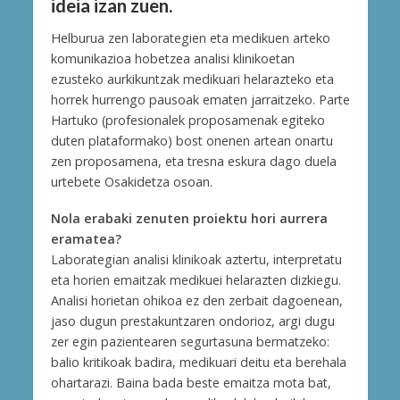
ideia izan zuen.
Helburua zen laborategien eta medikuen arteko
komunikazioa hobetzea analisi klinikoetan
ezusteko aurkikuntzak medikuari helarazteko eta
horrek hurrengo pausoak ematen jarraitzeko. Parte
Hartuko (profesionalek proposamenak egiteko
duten plataformako) bost onenen artean onartu
zen proposamena, eta tresna eskura dago duela
urtebete Osakidetza osoan.
Nola erabaki zenuten proiektu hori aurrera
eramatea?
Laborategian analisi klinikoak aztertu, interpretatu
eta horien emaitzak medikuei helarazten dizkiegu.
Analisi horietan ohikoa ez den zerbait dagoenean,
jaso dugun prestakuntzaren ondorioz, argi dugu
zer egin pazientearen segurtasuna bermatzeko:
balio kritikoak badira, medikuari deitu eta berehala
ohartarazi. Baina bada beste emaitza mota bat,