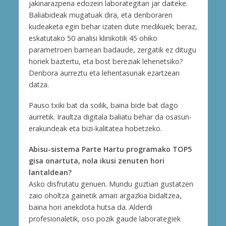
jakinarazpena edozein laborategitan jar daiteke.
Baliabideak mugatuak dira, eta denboraren
kudeaketa egin behar izaten dute medikuek; beraz,
eskatutako 50 analisi klinikotik 45 ohiko
parametroen barnean badaude, zergatik ez ditugu
horiek baztertu, eta bost bereziak lehenetsiko?
Denbora aurreztu eta lehentasunak ezartzean
datza.
Pauso txiki bat da soilik, baina bide bat dago
aurretik. Iraultza digitala baliatu behar da osasun-
erakundeak eta bizi-kalitatea hobetzeko.
Abisu-sistema Parte Hartu programako TOP5
gisa onartuta, nola ikusi zenuten hori
lantaldean?
Asko disfrutatu genuen. Mundu guztiari gustatzen
zaio oholtza gainetik amari argazkia bidaltzea,
baina hori anekdota hutsa da. Alderdi
profesionaletik, oso pozik gaude laborategiek