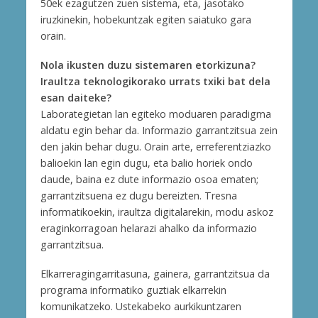
50ek ezagutzen zuen sistema, eta, jasotako
iruzkinekin, hobekuntzak egiten saiatuko gara
orain.
Nola ikusten duzu sistemaren etorkizuna?
Iraultza teknologikorako urrats txiki bat dela
esan daiteke?
Laborategietan lan egiteko moduaren paradigma
aldatu egin behar da. Informazio garrantzitsua zein
den jakin behar dugu. Orain arte, erreferentziazko
balioekin lan egin dugu, eta balio horiek ondo
daude, baina ez dute informazio osoa ematen;
garrantzitsuena ez dugu bereizten. Tresna
informatikoekin, iraultza digitalarekin, modu askoz
eraginkorragoan helarazi ahalko da informazio
garrantzitsua.
Elkarreragingarritasuna, gainera, garrantzitsua da
programa informatiko guztiak elkarrekin
komunikatzeko. Ustekabeko aurkikuntzaren