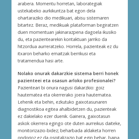
arabera. Momentu horretan, laborategiak
ustekabeko aurkikuntza bat egon dela
ohartaraziko dio medikuari, abisu sistemaren
bitartez. Beraz, medikuak plataforman begiratzen
duen momentuan jakinarazpena dagoela ikusiko
du, eta pazientearekin kontaktuan jarriko da
hitzordua aurreratzeko. Horrela, pazienteak ez du
itxaron beharko emaitzak berrikusi eta
tratamendua hasi arte.
Nolako onurak dakarzkie sistema berri honek
pazienteei eta osasun arloko profesionalei?
Pazienteari bi onura nagusi dakarzkio: goiz
hautematea eta okerrerako joera hautematea.
Lehenik eta behin, ezkutuko gaixotasunaren
diagnostikoa egitea ahalbidetzen du, pazienteak
ez dakielako ezer duenik. Gainera, gaixotasun
askok okerrera egingo ote duten aurreikus daiteke,
monitorizazio-bidez; beharbada aldaketa horren
ondorioz ez da ospitalizazio bat egin behar, baina