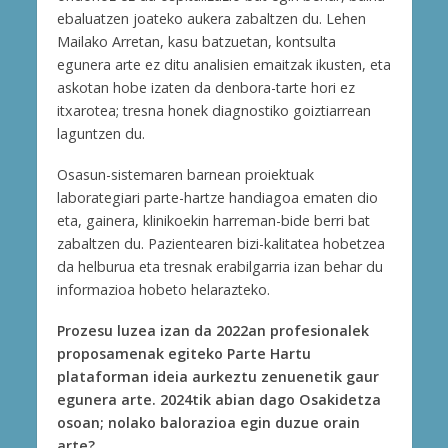
ebaluatzen joateko aukera zabaltzen du. Lehen
Mailako Arretan, kasu batzuetan, kontsulta
egunera arte ez ditu analisien emaitzak ikusten, eta
askotan hobe izaten da denbora-tarte hori ez
itxarotea; tresna honek diagnostiko goiztiarrean
laguntzen du.
Osasun-sistemaren barnean proiektuak
laborategiari parte-hartze handiagoa ematen dio
eta, gainera, klinikoekin harreman-bide berri bat
zabaltzen du. Pazientearen bizi-kalitatea hobetzea
da helburua eta tresnak erabilgarria izan behar du
informazioa hobeto helarazteko.
Prozesu luzea izan da 2022an profesionalek
proposamenak egiteko Parte Hartu
plataforman ideia aurkeztu zenuenetik gaur
egunera arte. 2024tik abian dago Osakidetza
osoan; nolako balorazioa egin duzue orain
arte?