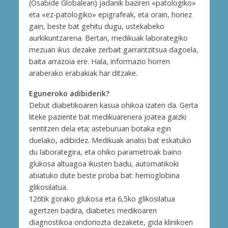
(Osabide Globalean) jadanik baziren «patologiko»
eta «ez-patologiko» epigrafeak, eta orain, horiez
gain, beste bat gehitu dugu, ustekabeko
aurkikuntzarena. Bertan, medikuak laborategiko
mezuan ikus dezake zerbait garrantzitsua dagoela,
baita arrazoia ere. Hala, informazio horren
araberako erabakiak har ditzake.
Eguneroko adibiderik?
Debut diabetikoaren kasua ohikoa izaten da. Gerta
liteke paziente bat medikuarenera joatea gaizki
sentitzen dela eta; asteburuan botaka egin
duelako, adibidez. Medikuak analisi bat eskatuko
du laborategira, eta ohiko parametroak baino
glukosa altuagoa ikusten badu, automatikoki
abiatuko dute beste proba bat: hemoglobina
glikosilatua.
126tik gorako glukosa eta 6,5ko glikosilatua
agertzen badira, diabetes medikoaren
diagnostikoa ondoriozta dezakete, gida klinikoen