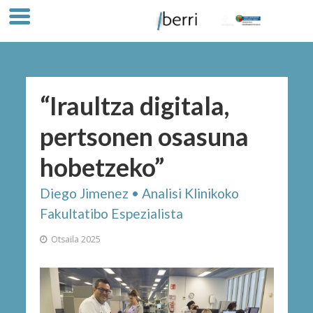
“Iraultza digitala,
pertsonen osasuna
hobetzeko”
Diego Jimenez • Analisi Klinikoko
Fakultatibo Espezialista
Otsaila 2025