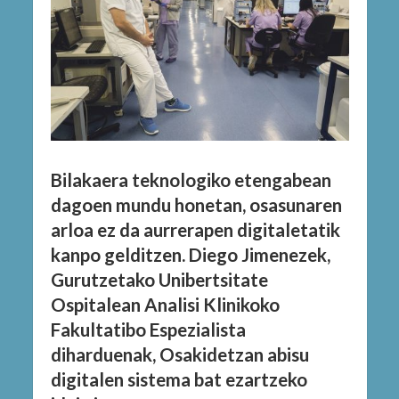
Bilakaera teknologiko etengabean
dagoen mundu honetan, osasunaren
arloa ez da aurrerapen digitaletatik
kanpo gelditzen. Diego Jimenezek,
Gurutzetako Unibertsitate
Ospitalean Analisi Klinikoko
Fakultatibo Espezialista
diharduenak, Osakidetzan abisu
digitalen sistema bat ezartzeko