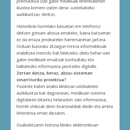
premiazkoa izan gabe medikuak lehenbailehen
ikustea komeni izaten dena: «ustekabeko
aurkikuntza» deritzo.
Historikoki horrelako kasuetan ere telefonoz
deitzen genuen abisua emateko, baina batzuetan
ez da erraza jendearekin harremanetan jartzea.
Orduan bururatu zitzaigun tresna informatikoak
erabiltzea metodo bat bilatzeko; deitu behar izan
gabe medikuek emaitzak kontsultatu eta
kalitatezko informazioa jasotzeko digitalki.
Zertan datza, beraz, abisu-sisteman
oinarrituriko proiektua?
Paziente baten analisi klinikoan ustekabeko
aurkikuntza bat dagoenean, medikuari sistema
digitalaren bitartez helarazten zaio informazioa,
horrek ohikoak diren itxaronaldiak ekidin eta arreta
lehenetsia eman diezaion.
Osakidetzaren historia kliniko elektronikoan