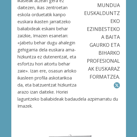
ikasleak atzean gera ez
MUNDUA
daitezen, ikas zentroetan
EUSKALDUNTZ
eskola orduetatik kanpo
EKO
euskara ikasten jarraitzeko
EZINBESTEKO
baliabideak eskaini behar
zaizkie, Imazen esanetan:
A BAITA
«Jabetu behar dugu ahalegin
GAURKO ETA
gehigarria dela euskara ama-
BIHARKO
hizkuntza ez dutenentzat, eta
PROFESIONAL
esfortzu hori aitortu behar
AK EUSKARAZ
zaie». Izan ere, osasun arloko
FORMATZEA.
ikasleen profila askotarikoa
da, eta batzuentzat hizkuntza
arazo izan daiteke. Horiei
laguntzeko baliabideak badaudela azpimarratu du
Imazek.