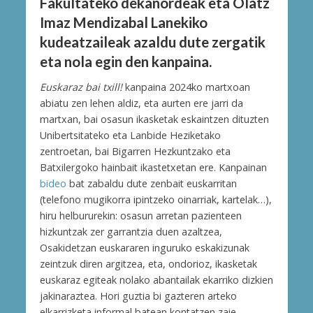
Fakultateko dekanordeak eta Olatz
Imaz Mendizabal Lanekiko
kudeatzaileak azaldu dute zergatik
eta nola egin den kanpaina.
Euskaraz bai txill!
kanpaina 2024ko martxoan
abiatu zen lehen aldiz, eta aurten ere jarri da
martxan, bai osasun ikasketak eskaintzen dituzten
Unibertsitateko eta Lanbide Heziketako
zentroetan, bai Bigarren Hezkuntzako eta
Batxilergoko hainbait ikastetxetan ere. Kanpainan
bideo
bat zabaldu dute zenbait euskarritan
(telefono mugikorra ipintzeko oinarriak, kartelak…),
hiru helbururekin: osasun arretan pazienteen
hizkuntzak zer garrantzia duen azaltzea,
Osakidetzan euskararen inguruko eskakizunak
zeintzuk diren argitzea, eta, ondorioz, ikasketak
euskaraz egiteak nolako abantailak ekarriko dizkien
jakinaraztea. Hori guztia bi gazteren arteko
elkarrizketa informal batean kontatzen zaie,