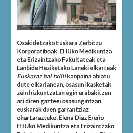
Osakidetzako Euskara Zerbitzu
Korporatiboak, EHUko Medikuntza
eta Erizaintzako Fakultateak eta
Lanbide Heziketako Laneki elkarteak
Euskaraz bai txill!
kanpaina abiatu
dute elkarlanean, osasun ikasketak
zein hizkuntzatan egin erabakitzen
ari diren gazteei osasungintzan
euskarak duen garrantziaz
ohartarazteko. Elena Diaz Ereño
EHUko Medikuntza eta Erizaintzako