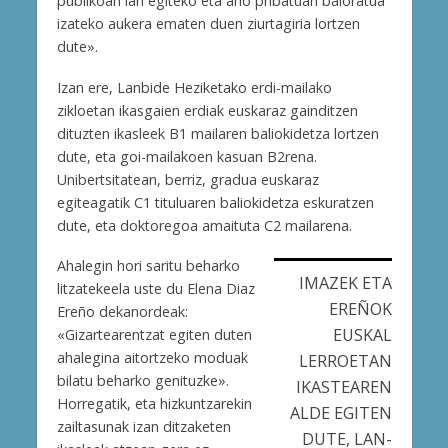
publikoan lan egiteko eta arlo pribatuan baloratua
izateko aukera ematen duen ziurtagiria lortzen
dute».
Izan ere, Lanbide Heziketako erdi-mailako
zikloetan ikasgaien erdiak euskaraz gainditzen
dituzten ikasleek B1 mailaren baliokidetza lortzen
dute, eta goi-mailakoen kasuan B2rena.
Unibertsitatean, berriz, gradua euskaraz
egiteagatik C1 tituluaren baliokidetza eskuratzen
dute, eta doktoregoa amaituta C2 mailarena.
Ahalegin hori saritu beharko
IMAZEK ETA
litzatekeela uste du Elena Diaz
EREÑOK
Ereño dekanordeak:
EUSKAL
«Gizartearentzat egiten duten
ahalegina aitortzeko moduak
LERROETAN
bilatu beharko genituzke».
IKASTEAREN
Horregatik, eta hizkuntzarekin
ALDE EGITEN
zailtasunak izan ditzaketen
DUTE, LAN-