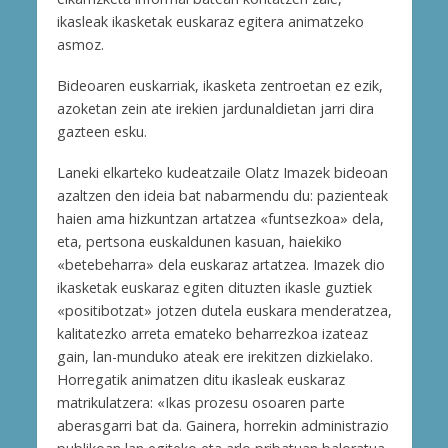
ikasleak ikasketak euskaraz egitera animatzeko
asmoz.
Bideoaren euskarriak, ikasketa zentroetan ez ezik,
azoketan zein ate irekien jardunaldietan jarri dira
gazteen esku.
Laneki elkarteko kudeatzaile Olatz Imazek bideoan
azaltzen den ideia bat nabarmendu du: pazienteak
haien ama hizkuntzan artatzea «funtsezkoa» dela,
eta, pertsona euskaldunen kasuan, haiekiko
«betebeharra» dela euskaraz artatzea. Imazek dio
ikasketak euskaraz egiten dituzten ikasle guztiek
«positibotzat» jotzen dutela euskara menderatzea,
kalitatezko arreta emateko beharrezkoa izateaz
gain, lan-munduko ateak ere irekitzen dizkielako.
Horregatik animatzen ditu ikasleak euskaraz
matrikulatzera: «Ikas prozesu osoaren parte
aberasgarri bat da. Gainera, horrekin administrazio