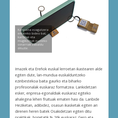
Kanpaina ezagutzera
emateko bideo bat,
kartelak eta
mugikorrak eusteko
oinarriak zabaldu
dituzte.
Imazek eta Ereñok euskal lerroetan ikastearen alde
egiten dute, lan-mundua euskalduntzeko
ezinbestekoa baita gaurko eta biharko
profesionalak euskaraz formatzea. Lankidetzari
esker, enpresa-egonaldiak euskaraz egiteko
ahalegina lehen fruituak ematen hasi da. Lanbide
Heziketan, adibidez, osasun ikasketak egiten ari
direnen heren batek Osakidetzan egiten ditu
praktikak, horietatik % 26k euskaraz. Gero eta