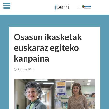
Osasun ikasketak
euskaraz egiteko
kanpaina
Apirila 2025