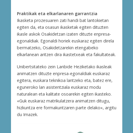
Praktikak eta elkarlanaren garrantzia
Ikasketa prozesuaren zati handi bat lantokietan
egiten da, eta osasun ikasketak egiten dituzten
ikasle askok Osakidetzan izaten dituzte enpresa-
egonaldiak. Egonaldi horiek euskaraz egiten direla
bermatzeko, Osakidetzarekin etengabeko
elkarlanean aritzen dira ikastetxeak eta fakultateak.
Unibertsitateko zein Lanbide Heziketako ikasleak
animatzen dituzte enpresa-egonaldiak euskaraz
egitera, euskara teknikoa lantzeko eta, batez ere,
eguneroko lan asistentziala euskaraz modu
naturalean eta kalitate osoarekin egiten ikasteko.
«Guk euskaraz matrikulatzera animatzen ditugu,
hizkuntza ere formakuntzaren parte delako», argitu
du Imazek.