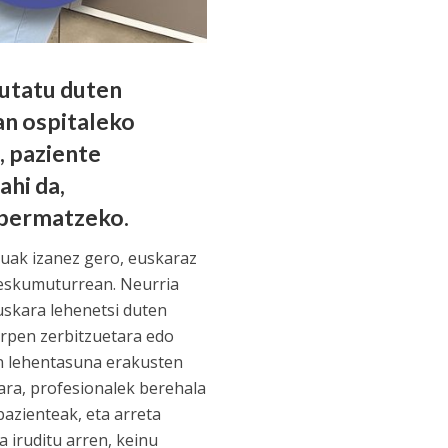
autatu duten
an ospitaleko
, paziente
ahi da,
 bermatzeko.
tuak izanez gero, euskaraz
 eskumuturrean. Neurria
uskara lehenetsi duten
arpen zerbitzuetara edo
ren lehentasuna erakusten
ara, profesionalek berehala
pazienteak, eta arreta
a iruditu arren, keinu