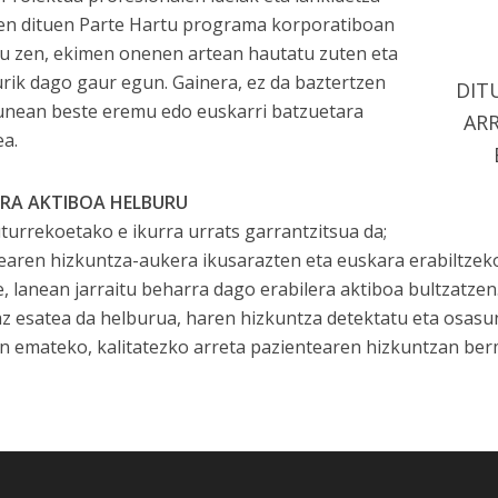
en dituen Parte Hartu programa korporatiboan
u zen, ekimen onenen artean hautatu zuten eta
rik dago gaur egun. Gainera, ez da baztertzen
DIT
unean beste eremu edo euskarri batzuetara
AR
ea.
ERA AKTIBOA HELBURU
urrekoetako e ikurra urrats garrantzitsua da;
earen hizkuntza-aukera ikusarazten eta euskara erabiltzek
e, lanean jarraitu beharra dago erabilera aktiboa bultzatzen.
z esatea da helburua, haren hizkuntza detektatu eta osasu
n emateko, kalitatezko arreta pazientearen hizkuntzan ber