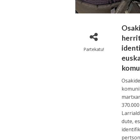
Osaki
herri
ident
Partekatu!
euska
komun
Osakide
komunik
martxan
370.000
Larrial
dute, e
identif
pertson