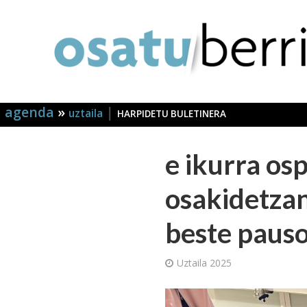
agenda
»
|
uztaila
HARPIDETU BULETINERA
e ikurra os
osakidetza
beste pauso
Uztaila 2025