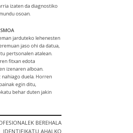
rria izaten da diagnostiko
k mundu osoan.
TASMOA
teman jarduteko lehenesten
eremuan jaso ohi da datua,
tu pertsonalen atalean.
ren fitxan edota
en izenaren alboan.
z nahiago duela. Horren
painak egin ditu,
jokatu behar duten jakin
OFESIONALEK BEREHALA
IDENTIFIKATU AHALKO