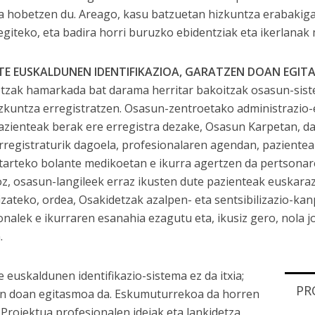
ea hobetzen du. Areago, kasu batzuetan hizkuntza erabakiga
egiteko, eta badira horri buruzko ebidentziak eta ikerlana
TE EUSKALDUNEN IDENTIFIKAZIOA, GARATZEN DOAN EGI
tzak hamarkada bat darama herritar bakoitzak osasun-sis
zkuntza erregistratzen. Osasun-zentroetako administrazio-
azienteak berak ere erregistra dezake, Osasun Karpetan, da
rregistraturik dagoela, profesionalaren agendan, pa­zientea
tarteko bolante medikoetan e ikurra agertzen da pertsonar
z, osasun-langileek erraz ikusten dute pazienteak euskara
 izateko, ordea, Osakidetzak azalpen- eta sentsibilizazio-kan
onalek e ikurraren esanahia ezagutu eta, ikusiz gero, nola 
.
e euskaldunen identifikazio-sistema ez da itxia;
PR
n doan egitasmoa da. Eskumuturrekoa da horren
. Proiektua profesionalen ideiak eta lankidetza