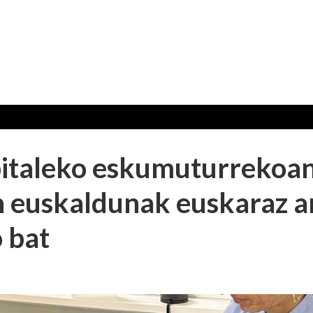
pitaleko eskumuturrekoan
n euskaldunak euskaraz a
 bat