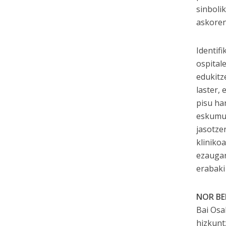
sinboli
askoren
Identif
ospital
edukitz
laster,
pisu ha
eskumut
jasotzen
kliniko
ezaugar
erabaki
NOR BE
Bai Osa
hizkunt