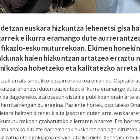
detzan euskara hizkuntza lehenetsi gisa h
tarrek e ikurra eramango dute aurrerantze
ifikazio-eskumuturrekoan. Ekimen honekin
ldunak haien hizkuntzan artatzea erraztu n
ikazioa hobetzeko eta kalitatezko arreta
tzak urrats sinboliko bezain praktikoa eman du. Ospitalera
atzea lehenetsi duten pazienteek e ikurra eramango dute
 da dagoeneko, eta osasun-sistema publikoan orain arte e
 herritarrengan du eragina. Paziente horiek, ospitaleko On
dietara heltzen direnetik alta jasotzen duten arte, euskara
skumuturrekoan grabatutako e letraren bitartez. Era horret
ikatu ahalko dituzte harremanak euskaraz nahiago dituzten 
alizatua eta egokiagoa eskaini ahalko diete. Xehetasun txiki