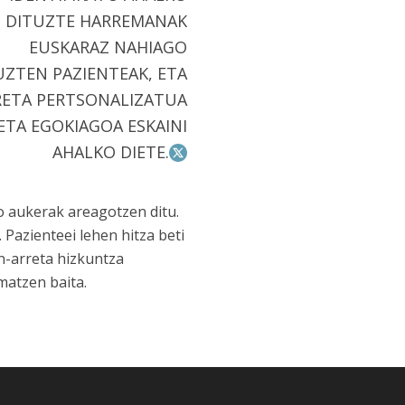
DITUZTE HARREMANAK
EUSKARAZ NAHIAGO
UZTEN PAZIENTEAK, ETA
RETA PERTSONALIZATUA
ETA EGOKIAGOA ESKAINI
AHALKO DIETE.
o aukerak areagotzen ditu.
 Pazienteei lehen hitza beti
n-arreta hizkuntza
matzen baita.