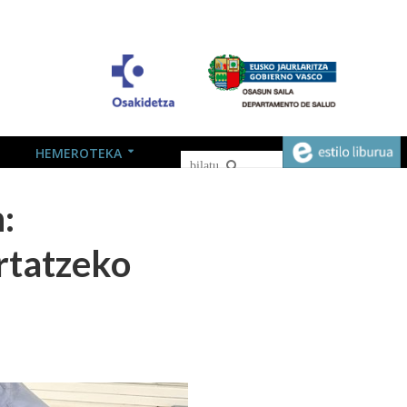
HEMEROTEKA
:
rtatzeko