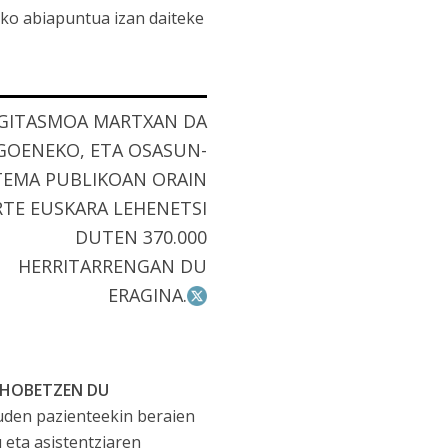
ko abiapuntua izan daiteke
GITASMOA MARTXAN DA
GOENEKO, ETA OSASUN-
TEMA PUBLIKOAN ORAIN
RTE EUSKARA LEHENETSI
DUTEN 370.000
HERRITARRENGAN DU
ERAGINA.
 HOBETZEN DU
auden pazienteekin beraien
 eta asistentziaren