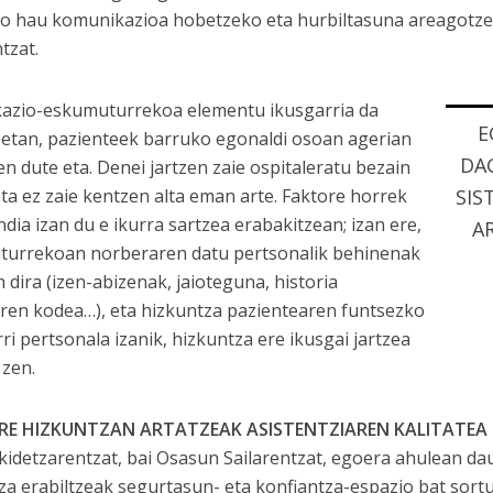
ko hau komunikazioa hobetzeko eta hurbiltasuna areagotze
tzat.
ikazio-eskumuturrekoa elementu ikusgarria da
E
eetan, pazienteek barruko egonaldi osoan agerian
DA
en dute eta. Denei jartzen zaie ospitaleratu bezain
 eta ez zaie kentzen alta eman arte. Faktore horrek
SIS
ndia izan du e ikurra sartzea erabakitzean; izan ere,
A
urrekoan norberaren datu pertsonalik behinenak
 dira (izen-abizenak, jaioteguna, historia
aren kodea…), eta hizkuntza pazientearen funtsezko
ri pertsonala izanik, hizkuntza ere ikusgai jartzea
 zen.
RE HIZKUNTZAN ARTATZEAK ASISTENTZIAREN KALITATEA
kidetzarentzat, bai Osasun Sailarentzat, egoera ahulean d
za erabiltzeak segurtasun- eta konfiantza-espazio bat sortu