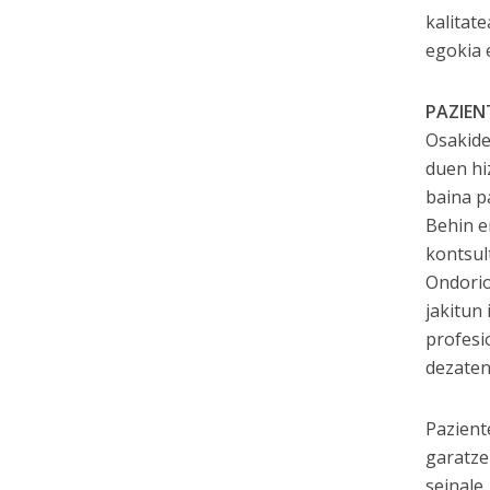
kalitat
egokia 
PAZIEN
Osakide
duen hi
baina p
Behin e
kontsul
Ondorio
jakitun
profesi
dezaten
Pazient
garatze
seinale