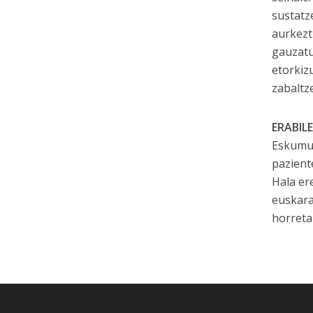
sustatz
aurkezt
gauzatu
etorkiz
zabaltz
ERABIL
Eskumut
pazient
Hala er
euskara
horreta