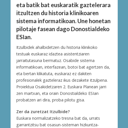
eta batik bat euskaratik gaztelerara
itzultzen du historia klinikoaren
sistema informatikoan. Une honetan
pilotaje fasean dago Donostialdeko
ESIan.
Itzulbidek ahalbidetzen du historia klinikoko
testuak euskaraz idaztea asistentziaren
jarraitutasuna bermatuz. Osabide sistema
informatikoan, interfazean, botoi bat agertzen da,
eta bertan klikatuta, euskaraz ez dakiten
profesionalek gazteleraz ikus dezakete itzulpena.
Proiektua Osakidetzaren 2. Euskara Planean jarri
zen martxan, eta orain Donostialdeko ESIan
probatzen ari dira, proba pilotu gisa.
Zer da zuretzat Itzulbide?
Euskara normalizatzeko tresna bat da, urrats
garrantzitsu bat osasun-sisteman hizkuntza-