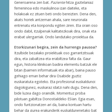
Generoarena zen bat.
Paziente
hitza gaztelaniaz
femeninoa edo maskulinoa izan daiteke, eta
holakoak ez zituen beti ondo bereizten. Dena den,
akats horiek antzeman ahala, sare neuronala
entrenatu eta konpondu egiten ziren. Eta orain oso
ondo dabil, itzulpenak kalitatezkoak dira, onak eta
erabat ulergarriak. Ondo landutako proiektua da.
Etorkizunari begira, zein da hurrengo pausoa?
Itzulbide bezalako proiektuak oso garrantzitsuak
dira, eta zabaltzea eta erabiltzea falta da. Gaur
egun, historia klinikoan badira elementu batzuk ele
bitan (baimen informatuak eta abar), baina pauso
gehiago eman behar dira Osabide guztiz
euskaratuta egoteko. Eta profesional euskaldunoi
dagokigunez, euskaraz idatzi nahi dugu. Dena den,
bide luzea dago oraindik. Momentuz proba
pilotuan gabiltza Donostialdeko ESIan. Egia esan,
ondo funtzionatzen ari da, baina kontuan hartu
behar da gurea erakunderik euskaldunenetako bat