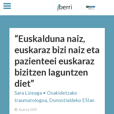
“Euskalduna naiz,
euskaraz bizi naiz eta
pazienteei euskaraz
bizitzen laguntzen
diet”
Sara Lizeaga • Osakidetzako
traumatologoa, Donostialdeko ESIan
Azaroa 2025