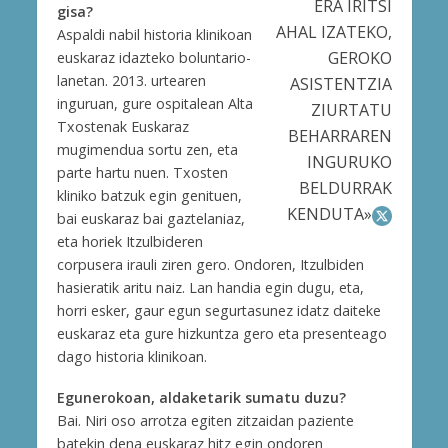
ERA IRITSI
gisa?
AHAL IZATEKO,
Aspaldi nabil historia klinikoan
GEROKO
euskaraz idazteko boluntario-
lanetan. 2013. urtearen
ASISTENTZIA
inguruan, gure ospitalean Alta
ZIURTATU
Txostenak Euskaraz
BEHARRAREN
mugimendua sortu zen, eta
INGURUKO
parte hartu nuen. Txosten
BELDURRAK
kliniko batzuk egin genituen,
KENDUTA»
bai euskaraz bai gaztelaniaz,
eta horiek Itzulbideren
corpusera irauli ziren gero. Ondoren, Itzulbiden
hasieratik aritu naiz. Lan handia egin dugu, eta,
horri esker, gaur egun segurtasunez idatz daiteke
euskaraz eta gure hizkuntza gero eta presenteago
dago historia klinikoan.
Egunerokoan, aldaketarik sumatu duzu?
Bai. Niri oso arrotza egiten zitzaidan paziente
batekin dena euskaraz hitz egin ondoren