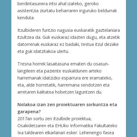
berdintasunera iritsi ahal izateko, geroko
asistentzia ziurtatu beharraren inguruko beldurrak
kenduta.
Itzulbideren funtzio nagusia euskaratik gaztelaniara
itzultzea da. Guk euskaraz idazten dugu, eta atzetik
datorrenak euskaraz ez badaki, testua itzul dezake
eta guk idatzitakoa ulertu.
Tresna horrek lasaitasuna ematen du osasun-
langileen eta paziente euskaldunen arteko
harremanak idatzizko esparrura ere eramateko,
eta, alde horretatik, harremana sendotzen eta
arretaren kalitatea hobetzen laguntzen du.
Nolakoa izan zen proiektuaren sorkuntza eta
garapena?
2017an sortu zen Itzulbide proiektua,
Osakidetzaren eta EHUko Informatika Fakultateko
Ixa taldearen elkarlanari esker. Lehenengo fasea