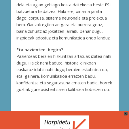
dela eta agian gehiago kosta daitekeela beste ESI
batzuetara hedatzea. Hala ere, oinarria jarrita
dago: corpusa, sistema neuronala eta proiektua
bera. Gauzak egiten ari gara eta aurrera goaz,
baina zuhurtziaz jokatzen jarraitu behar dugu,
irizpideak adostuz eta komunikazioa ondo landuz.
Eta pazienteei begira?
Pazienteak beraien hizkuntzan artatuak izatea nahi
dugu. Haiek nahi badute, historia klinikoan
euskaraz idatzi nahi dugu; beraien eskubidea da,
eta, gainera, komunikazioa errazten badu,
konfidantza eta segurtasuna ematen badie, horrek
guztiak gure asistentziaren kalitatea hobetzen du.
X
Cookie Politika