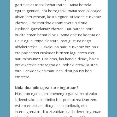
gaztelaniaz idatzi behar izatea. Baina horrela
egiten genuen, eta horregatik, maiatzean pilotajea
abian jarri zenean, kosta egiten zitzaidan euskaraz
idaztea, urte mordoa daramat-eta historia
klinikoan gaztelaniaz idazten. Bat-batean horri
buelta eman behar diozu. Baina ohitura kontua da.
Gaur egun, txipa aldatuta, oso gustura nago
aldaketarekin. Euskalduna naiz, euskaraz bizi naiz
eta pazienteei euskaraz bizitzen laguntzen diet,
naturaltasunez. Hasieran, lan handia dirudi, baina
praktikarekin errazagoa da, hobekuntzak ikusten
dira. Lankideak animatu nahi ditut pauso hori
ematera.
Nola doa pilotajea zure inguruan?
Hasieran egin nuen lehenengo gauza zerbitzuko
kideentzako saio kliniko bat prestatzea izan zen.
Astero edukitzen ditugu saio klinikoak, eta
interesgarria iruditu zitzaidan Itzulbideren inguruan