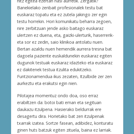
hitz egitea ezertan hasi aurretik. Zergatik?
Banekielako zenbait profesionalek testu bat
euskaraz topatu eta ez zutela jakingo zer egin
testu horrekin. Hori komunikatu beharra zegoen,
nire zerbitzuan jende asko baitago euskaraz
ulertzen ez duena, eta, gaizki-ulerturik, haserrerik-
eta sor ez zedin, saio klinikoa antolatu nuen.
Bertan azaldu nuen hemendik aurrera tresna bat
dagoela paziente euskaldunekin euskaraz egiten
dugunok testuak euskaraz idazteko eta euskaraz
ez dakitenek testua itzulita edukitzeko.
Funtzionamendua ikus zezaten, Itzulbide zer zen
aurkeztu eta erakutsi egin nien.
Pilotajea momentuz ondo doa, oso erraz
erabiltzen da: botoi bati eman eta segituan
daukazu itzulpena. Hasierako beldurrak ere
desagertu dira. Horietako bat zen itzulpenak
txarrak izatea. Sortze fasean, adibidez, konturatu
ginen huts batzuk egiten zituela, baina ez larriak.