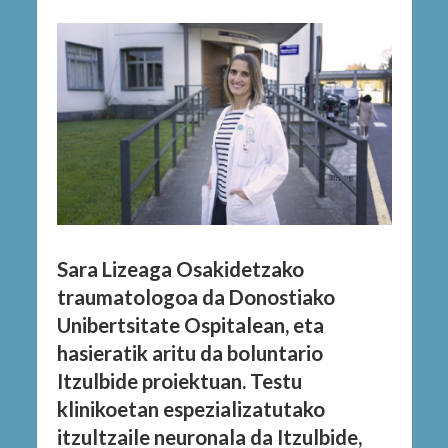
Sara Lizeaga Osakidetzako
traumatologoa da Donostiako
Unibertsitate Ospitalean, eta
hasieratik aritu da boluntario
Itzulbide proiektuan. Testu
klinikoetan espezializatutako
itzultzaile neuronala da Itzulbide,