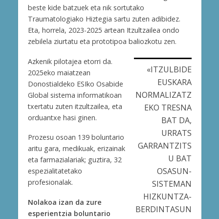
beste kide batzuek eta nik sortutako
Traumatologiako Hiztegia sartu zuten adibidez.
Eta, horrela, 2023-2025 artean Itzultzailea ondo
zebilela ziurtatu eta prototipoa baliozkotu zen.
Azkenik pilotajea etorri da.
«ITZULBIDE
2025eko maiatzean
EUSKARA
Donostialdeko ESIko Osabide
NORMALIZATZ
Global sistema informatikoan
txertatu zuten itzultzailea, eta
EKO TRESNA
orduantxe hasi ginen.
BAT DA,
URRATS
Prozesu osoan 139 boluntario
GARRANTZITS
aritu gara, medikuak, erizainak
U BAT
eta farmazialariak; guztira, 32
OSASUN-
espezialitatetako
profesionalak.
SISTEMAN
HIZKUNTZA-
Nolakoa izan da zure
BERDINTASUN
esperientzia boluntario