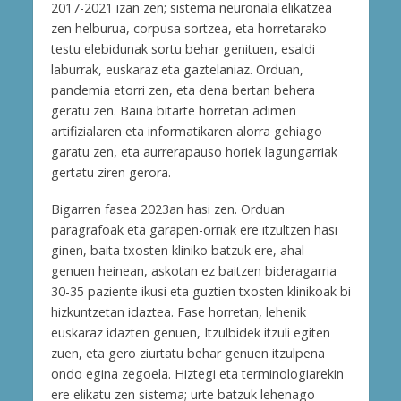
2017-2021 izan zen; sistema neuronala elikatzea
zen helburua, corpusa sortzea, eta horretarako
testu elebidunak sortu behar genituen, esaldi
laburrak, euskaraz eta gaztelaniaz. Orduan,
pandemia etorri zen, eta dena bertan behera
geratu zen. Baina bitarte horretan adimen
artifizialaren eta informatikaren alorra gehiago
garatu zen, eta aurrerapauso horiek lagungarriak
gertatu ziren gerora.
Bigarren fasea 2023an hasi zen. Orduan
paragrafoak eta garapen-orriak ere itzultzen hasi
ginen, baita txosten kliniko batzuk ere, ahal
genuen heinean, askotan ez baitzen bideragarria
30-35 paziente ikusi eta guztien txosten klinikoak bi
hizkuntzetan idaztea. Fase horretan, lehenik
euskaraz idazten genuen, Itzulbidek itzuli egiten
zuen, eta gero ziurtatu behar genuen itzulpena
ondo egina zegoela. Hiztegi eta terminologiarekin
ere elikatu zen sistema; urte batzuk lehenago