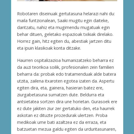
Robotaren diseinuak gertutasuna helarazi nahi du:
maila funtzionalean, Saaki mugitu egin daiteke,
dantzatu, nahiz eta mugimendu mugatuak egin
behar dituen, geletako espazioak txikiak direlako.
Horrez gain, hitz egiten du, abestiak jartzen ditu
eta ipuin klasikoak konta ditzake.
Haurren ospitalizazioa humanizatzeko beharra ez
da auzi teorikoa soilik, profesionalen zein familien
beharra da: probak edo tratamenduak alde batera
utzita, zailena itxaroten egotea izaten da. Aspertu
egiten dira, eta, gainera, hasieran batez ere,
ziurgabetasuna sumatzen dute. Beldurra eta
antsietatea sortzen dira une horietan. Gurasoek ere
ez dute jakiten ziur zer gertatuko den, eta haurrek
askotan ez dituzte prozedurak ulertzen. Proba
medikoak ume bati azaltzea ez da erraza, eta
batzuetan mezua galdu egiten da urduritasunaren,