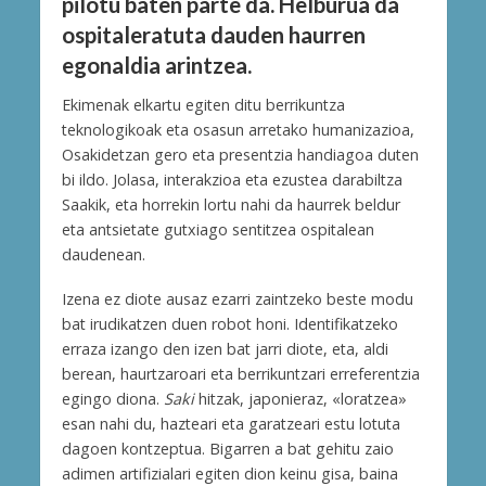
pilotu baten parte da. Helburua da
ospitaleratuta dauden haurren
egonaldia arintzea.
Ekimenak elkartu egiten ditu berrikuntza
teknologikoak eta osasun arretako humanizazioa,
Osakidetzan gero eta presentzia handiagoa duten
bi ildo. Jolasa, interakzioa eta ezustea darabiltza
Saakik, eta horrekin lortu nahi da haurrek beldur
eta antsietate gutxiago sentitzea ospitalean
daudenean.
Izena ez diote ausaz ezarri zaintzeko beste modu
bat irudikatzen duen robot honi. Identifikatzeko
erraza izango den izen bat jarri diote, eta, aldi
berean, haurtzaroari eta berrikuntzari erreferentzia
egingo diona.
Saki
hitzak, japonieraz, «loratzea»
esan nahi du, hazteari eta garatzeari estu lotuta
dagoen kontzeptua. Bigarren a bat gehitu zaio
adimen artifizialari egiten dion keinu gisa, baina