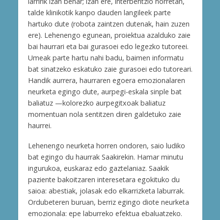
larririk izan behar; izan ere, interbentzio horretan,
talde klinikotik kanpo dauden langileek parte
hartuko dute (robota zaintzen dutenak, hain zuzen
ere). Lehenengo egunean, proiektua azalduko zaie
bai haurrari eta bai gurasoei edo legezko tutoreei.
Umeak parte hartu nahi badu, baimen informatu
bat sinatzeko eskatuko zaie gurasoei edo tutoreari.
Handik aurrera, haurraren egoera emozionalaren
neurketa egingo dute, aurpegi-eskala sinple bat
baliatuz —kolorezko aurpegitxoak baliatuz
momentuan nola sentitzen diren galdetuko zaie
haurrei.
Lehenengo neurketa horren ondoren, saio ludiko
bat egingo du haurrak Saakirekin. Hamar minutu
ingurukoa, euskaraz edo gaztelaniaz. Saakik
paziente bakoitzaren interesetara egokituko du
saioa: abestiak, jolasak edo elkarrizketa laburrak.
Ordubeteren buruan, berriz egingo diote neurketa
emozionala: epe laburreko efektua ebaluatzeko.