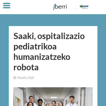
Saaki, ospitalizazio
pediatrikoa
humanizatzeko
robota
Otsaila 2026