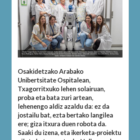
Osakidetzako Arabako
Unibertsitate Ospitalean,
Txagorritxuko lehen solairuan,
proba eta bata zuri artean,
lehenengo aldiz azaldu da: ez da
jostailu bat, ezta bertako langilea
ere; giza itxura duen robota da.
Saaki du izena, eta ikerketa-proiektu