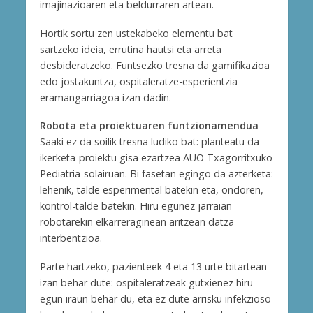
imajinazioaren eta beldurraren artean.
Hortik sortu zen ustekabeko elementu bat
sartzeko ideia, errutina hautsi eta arreta
desbideratzeko. Funtsezko tresna da gamifikazioa
edo jostakuntza, ospitaleratze-esperientzia
eramangarriagoa izan dadin.
Robota eta proiektuaren funtzionamendua
Saaki ez da soilik tresna ludiko bat: planteatu da
ikerketa-proiektu gisa ezartzea AUO Txagorritxuko
Pediatria-solairuan. Bi fasetan egingo da azterketa:
lehenik, talde esperimental batekin eta, ondoren,
kontrol-talde batekin. Hiru egunez jarraian
robotarekin elkarreraginean aritzean datza
interbentzioa.
Parte hartzeko, pazienteek 4 eta 13 urte bitartean
izan behar dute: ospitaleratzeak gutxienez hiru
egun iraun behar du, eta ez dute arrisku infekzioso