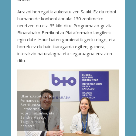
Arrazoi horregatik aukeratu zen Saaki. Ez da robot
humanoide konbentzionala: 130 zentimetro
neurtzen du eta 35 kilo ditu. Programazio guztia
Bioarabako Berrikuntza Plataformako langileek
egin dute. Haur baten garaieratik gertu dago, eta
horrek ez du hain ikaragarria egiten; gainera,
interakzio naturalagoa eta seguruagoa errazten
ditu.
Elkarrizketatuak: Juan
Fernandez,
Berrikuntza
Plataformako
koordinatzailea, eta
Sandra Maeso,
Txagorritxuko
pediatra.