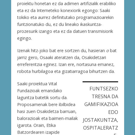
proiektu honetan ez da adimen artifizialik erabiliko
eta ez da Interneteko konexiorik egongo: Saaki
tokiko eta aurrez definitutako programazioarekin
funtzionatuko du, ez du lineako ikaskuntza-
prozesurik izango eta ez da datuen transmisiorik
egingo.
Izenak hitz-joko bat ere sortzen du, hasieran
o
bat
jarriz gero, Osaaki ateratzen da, Osakidetzari
erreferentzia eginez. Izan ere, nortasuna emanez,
robota hurbilagoa eta gizatiarragoa bihurtzen da.
Saaki proiektua Vital
FUNTSEZKO
Fundazioak emandako
TRESNA DA
laguntza batetik sortu da.
GAMIFIKAZIOA
Proposamenak bere ibilbidea
hasi zuen Osakidetza barruan,
EDO
balorazioak eta baimen-mailak
JOSTAKUNTZA,
igarota. Orain, Etika
OSPITALERATZ
Batzordearen izapide