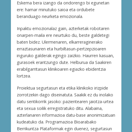
Eskema bera izango da ondorengo bi egunetan
ere: hamar minutuko saioa eta ordubete
beranduago neurketa emozionala.
Inpaktu emozionalaz gain, azterketak robotaren
onarpen-maila ere neurtuko du, beste galdetegi
baten bidez. Ulermenaren, elkarreraginerako
erraztasunaren eta hurbiltasun-pertzepzioaren
inguruko galderak egingo zaizkio. Haurren kasuan,
gurasoek erantzungo dute. Helburua da Saakiren
erabilgarritasun klinikoaren egiazko ebidentzia
lortzea.
Proiektua segurtasun eta etika klinikoko irizpide
zorrotzekin dago diseinatuta. Saakik ez du inolako
datu sentikorrik jasoko: pazientearen jaiotza-urtea
eta sexua soilik erregistratuko ditu. Alabaina,
azterlanaren informazioa datu-base anonimizatuan
kudeatuko da. Programazioa Bioarabako
Berrikuntza Plataformak egin duenez, segurtasun