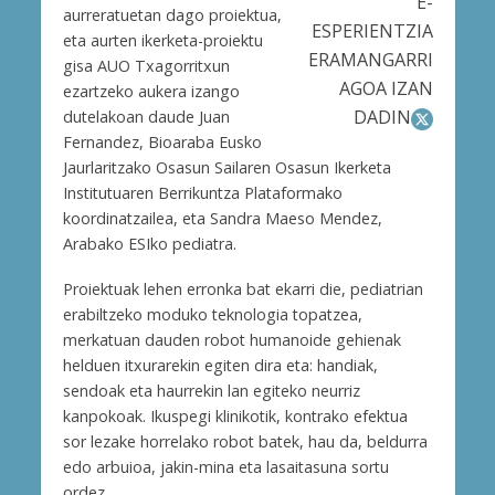
E-
aurreratuetan dago proiektua,
ESPERIENTZIA
eta aurten ikerketa-proiektu
ERAMANGARRI
gisa AUO Txagorritxun
AGOA IZAN
ezartzeko aukera izango
DADIN
dutelakoan daude Juan
Fernandez, Bioaraba Eusko
Jaurlaritzako Osasun Sailaren Osasun Ikerketa
Institutuaren Berrikuntza Plataformako
koordinatzailea, eta Sandra Maeso Mendez,
Arabako ESIko pediatra.
Proiektuak lehen erronka bat ekarri die, pediatrian
erabiltzeko moduko teknologia topatzea,
merkatuan dauden robot humanoide gehienak
helduen itxurarekin egiten dira eta: handiak,
sendoak eta haurrekin lan egiteko neurriz
kanpokoak. Ikuspegi klinikotik, kontrako efektua
sor lezake horrelako robot batek, hau da, beldurra
edo arbuioa, jakin-mina eta lasaitasuna sortu
ordez.