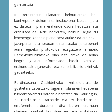
garrantzia
II. Berdintasun Planaren helburuetako bat,
kontzeptuak dokumentu instituzional batean gera
ez daitezen, plana erakunde osora hedatzea eta
erabiltzea da. Alde horretatik, helburu argia du
lehenengo xedeak: plana bera aurkeztea eta sexu-
jazarpenari eta sexuan oinarritutako jazarpenari
aurre egiteko protokoloa ezagutzera ematea.
Barne-komunikazioko plan bat jarriko da abian
langile guztiei informazioa bidali, zerbitzu-
erakundeak eguneratu, eta sentsibilizazio-ekintzak
gauzatzeko.
Berdintasuna Osakidetzako zerbitzu-erakunde
guztietara zabaltzeko bigarren planaren hedapena
kudeaketa-eredu batean oinarritzen da. Gaur egun,
21 Berdintasun Batzorde eta 25 berdintasun-
erreferente arduratzen dira beren eremuan
planaren ekintzak koordinatzeaz eta sustatzeaz.