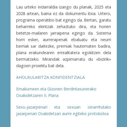
Lau urteko indarraldia izango du planak, 2025 eta
2028 artean, baina ez da dokumentu itxia. Urtero,
programa operatibo bat egingo da. Bertan, garatu
beharreko ekintzak zehaztuko dira, eta horien
betetze-mailaren jarraipena egingo da. Sistema
horri esker, aurrerapenak ebaluatu eta neurri
berriak sar daitezke, premiak hautematen badira,
plana erakundearen errealitatera egokitzen dela
bermatzeko. Mirandak azpimarratu du «bizirik»
dagoen proiektu bat dela.
AHOLKULARITZA KONFIDENTZIALA
Emakumeen eta Gizonen Berdintasunerako
Osakidetzaren II. Plana
Sexu-jazarpenari eta sexuan oinarritutako
jazarpenari Osakidetzan aurre egiteko protokoloa