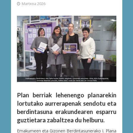
Martxoa 2026
Plan berriak lehenengo planarekin
lortutako aurrerapenak sendotu eta
berdintasuna erakundearen esparru
guztietara zabaltzea du helburu.
Emakumeen eta Gizonen Berdintasunerako I. Plana