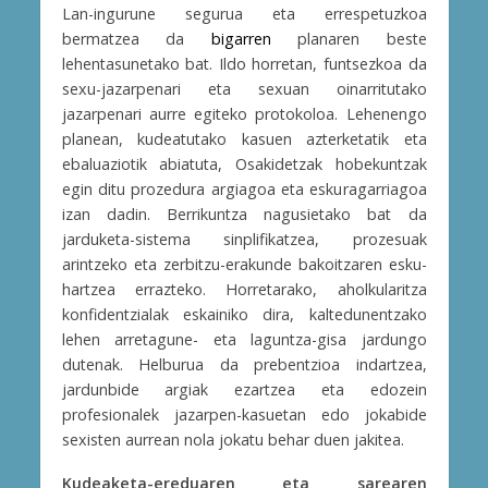
Lan-ingurune segurua eta errespetuzkoa
bermatzea da
bigarren
planaren beste
lehentasunetako bat. Ildo horretan, funtsezkoa da
sexu-jazarpenari eta sexuan oinarritutako
jazarpenari aurre egiteko protokoloa. Lehenengo
planean, kudeatutako kasuen azterketatik eta
ebaluaziotik abiatuta, Osakidetzak hobekuntzak
egin ditu prozedura argiagoa eta eskuragarriagoa
izan dadin. Berrikuntza nagusietako bat da
jarduketa-sistema sinplifikatzea, prozesuak
arintzeko eta zerbitzu-erakunde bakoitzaren esku-
hartzea errazteko. Horretarako, aholkularitza
konfidentzialak eskainiko dira, kaltedunentzako
lehen arretagune- eta laguntza-gisa jardungo
dutenak. Helburua da prebentzioa indartzea,
jardunbide argiak ezartzea eta edozein
profesionalek jazarpen-kasuetan edo jokabide
sexisten aurrean nola jokatu behar duen jakitea.
Kudeaketa-ereduaren eta sarearen