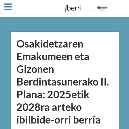
Osakidetzaren
Emakumeen eta
Gizonen
Berdintasunerako II.
Plana: 2025etik
2028ra arteko
ibilbide-orri berria