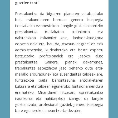
guztientzat”
Prestakuntza da
bigarren
planaren zutabeetako
bat, erakundearen barruan genero ikuspegia
txertatzeko ezinbestekoa. Langile guztiei oinarrizko
prestakuntza mailakatua, iraunkorra eta
nahitaezkoa eskainiko zaie, lanbide-kategoria
edozein dela ere, hau da, osasun-langileei ez ezik
administrazioko, kudeaketako eta beste esparru
batzuetako profesionalek ere jasoko dute
prestakuntza. Gainera, planak dakarrenez,
trebakuntza espezifikoa jaso beharko dute erdi-
mailako arduradunek eta zuzendaritza-taldeek ere,
funtsezkoa baita berdintasuna antolaketaren
kulturara eta taldeen eguneroko funtzionamendura
eramateko. Mirandaren hitzetan, «prestakuntza
iraunkorra eta nahitaezkoa izango da langile
guztientzat», profesional guztiek genero-ikuspegia
bere eguneroko lanean txerta dezaten.