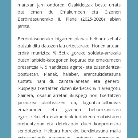
martxan jarri ondoren, Osakidetzak beste urrats
bat eman du Emakumeen eta Gizonen
Berdintasunerako II. Plana (2025-2028) abian
jarrita.
Berdintasunerako bigarren planak helburu zehatz
batzuk ditu datozen lau urteetarako. Horien artean,
erdira murriztea % 5etik gorako soldata-arrakala
duten lanbide-kategorien kopurua eta emakumeen
presentzia % 5 handitzea aginte- eta zuzendaritza-
postuetan. Planak, halaber, erantzukidetasuna
sustatu nahi du zaintza-lanetan eta genero-
ikuspegia txertatzen duten ikerketak % 4 areagotu.
Gainera, osasun-arretan ikuspegi hori txertatzen
jarraitzea planteatzen da, laguntza-ibilbideak
emakumeen eta gizonen beharrizanetara
egokitzeko eta erakundeak indarkeria matxistaren
prebentzioan eta detekzioan duen konpromisoa
sendotzeko. Helburu horrekin, berdintasuna maila
estrategikotik eguneroko jardunera eramateko,