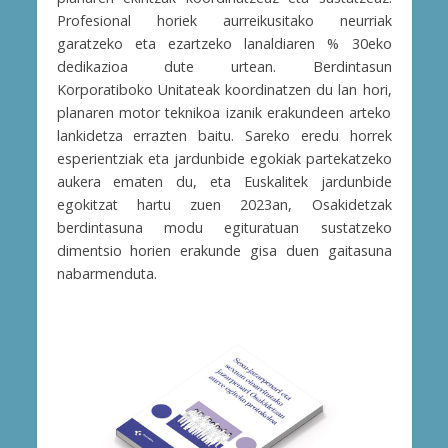
Profesional horiek aurreikusitako neurriak
garatzeko eta ezartzeko lanaldiaren % 30eko
dedikazioa dute urtean. Berdintasun
Korporatiboko Unitateak koordinatzen du lan hori,
planaren motor teknikoa izanik erakundeen arteko
lankidetza errazten baitu. Sareko eredu horrek
esperientziak eta jardunbide egokiak partekatzeko
aukera ematen du, eta Euskalitek jardunbide
egokitzat hartu zuen 2023an, Osakidetzak
berdintasuna modu egituratuan sustatzeko
dimentsio horien erakunde gisa duen gaitasuna
nabarmenduta.