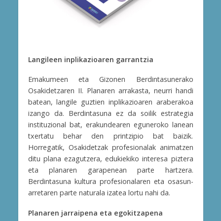
Langileen inplikazioaren garrantzia
Emakumeen eta Gizonen Berdintasunerako
Osakidetzaren II. Planaren arrakasta, neurri handi
batean, langile guztien inplikazioaren araberakoa
izango da. Berdintasuna ez da soilik estrategia
instituzional bat, erakundearen eguneroko lanean
txertatu behar den printzipio bat baizik.
Horregatik, Osakidetzak profesionalak animatzen
ditu plana ezagutzera, edukiekiko interesa piztera
eta planaren garapenean parte hartzera.
Berdintasuna kultura profesionalaren eta osasun-
arretaren parte naturala izatea lortu nahi da.
Planaren jarraipena eta egokitzapena