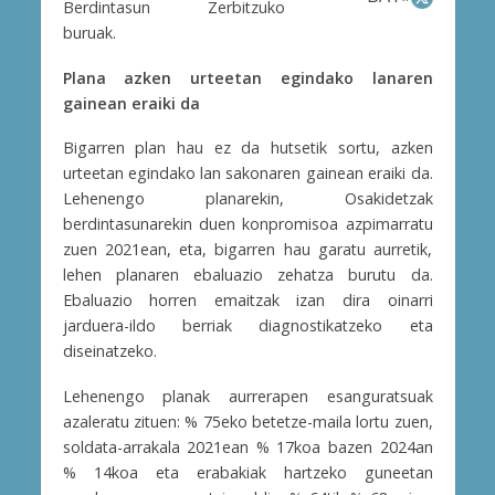
Berdintasun Zerbitzuko
buruak.
Plana azken urteetan egindako lanaren
gainean eraiki da
Bigarren plan hau ez da hutsetik sortu, azken
urteetan egindako lan sakonaren gainean eraiki da.
Lehenengo planarekin, Osakidetzak
berdintasunarekin duen konpromisoa azpimarratu
zuen 2021ean, eta, bigarren hau garatu aurretik,
lehen planaren ebaluazio zehatza burutu da.
Ebaluazio horren emaitzak izan dira oinarri
jarduera-ildo berriak diagnostikatzeko eta
diseinatzeko.
Lehenengo planak aurrerapen esanguratsuak
azaleratu zituen: % 75eko betetze-maila lortu zuen,
soldata-arrakala 2021ean % 17koa bazen 2024an
% 14koa eta erabakiak hartzeko guneetan