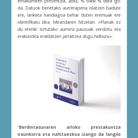
emakumeen presentzia, aldiz, % 64tik % 68ra igo
da. Datuok benetako aurrerapena islatzen badute
ere, lanketa handiagoa behar duten eremuak ere
identifikatu dira. Mirandaren hitzetan: «Planak ez
du etenik: lortutako aurrera pausuak sendotu eta
erakundea eraldatzen jarraitzea dugu helburu».
“
Berdintasunaren arloko prestakuntza
iraunkorra eta nahitaezkoa izango da langile