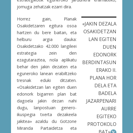
jomuga zehatzak ezarri dira.
Horrez gain,
Planak
«JAKIN DEZALA
Osakidetzaren egitura osoa
OSAKIDETZAN
hartzen du bere baitan, eta
LAN EGITEN
helburu argia dauka:
Osakidetzako 42.000 langileei
DUEN
estrategia zein den
EDONORK
ezagutaraztea, nola aplikatu
BERDINTASUN
behar den jakin dezaten eta
ERAKO II.
eguneroko lanean erabiltzeko
PLANA HOR
tresnak eduki ditzaten.
DELA ETA
«Osakidetzan lan egiten duen
BADELA
edonork bigarren plan bat
JAZARPENARI
dagoela jakin dezan nahi
dugu, lanpostuan genero-
AURRE
ikuspegia txerta dezakeela
EGITEKO
jakitea» azaldu du Gotzone
PROTOKOLO
Miranda Partaidetza eta
BAT»