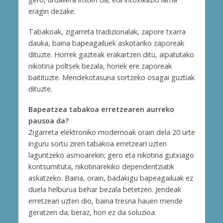
eragin dezake.
Tabakoak, zigarreta tradizionalak, zapore txarra
dauka, baina bapeagailuek askotariko zaporeak
dituzte. Horrek gazteak erakartzen ditu, aipatutako
nikotina poltsek bezala, horiek ere zaporeak
baitituzte. Mendekotasuna sortzeko osagai guztiak
dituzte.
Bapeatzea tabakoa erretzearen aurreko
pausoa da?
Zigarreta elektroniko modernoak orain dela 20 urte
inguru sortu ziren tabakoa erretzeari uzten
laguntzeko asmoarekin; gero eta nikotina gutxiago
kontsumituta, nikotinarekiko dependentziatik
askatzeko. Baina, orain, badakigu bapeagailuak ez
duela helburua behar bezala betetzen. Jendeak
erretzeari uzten dio, baina tresna hauen mende
geratzen da; beraz, hori ez da soluzioa.