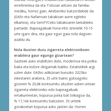
erreferentea da eta Tolosan aritzen da familia-
mediku, horrez gain, Aireberriko batzordekide da
(EAEn eta Nafarroan tabakoari aurre egiteko
elkartea), eta SemFYCeko tabakoaren lantaldeko
partaide. Bapeagailuak hona iritsi zirenetik 10-15
urte igaro dira, eta gaur egun gaia nola dagoen
azaldu du.
Nola ikusten duzu zigarreta elektronikoen
erabilera gaur egungo gizartean?
Gazteek asko erabiltzen dute, modernoa eta polita
baita eta kolore deigarriak baititu. Estatistikek argi
uzten dute: EAEko adikzioari buruzko 2023ko
inkestaren arabera, 35 urte baino gutxiagoko
gizonen % 20,6k kontsumitu zituzten azken urtean
zigarreta elektroniko edo bapeagailuak;
emakumeetan, kopurua pixka bat txikiagoa da,
% 17,1ek kontsumitu baitzuten. 35 urtetik
gorakoetan kopurua asko jaisten da. Horren