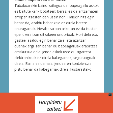
Tabakoarekin baino zailagoa da, bapeagailu askok
ez baitute kerik botatzen; beraz, ez da antzematen
arropan itsasten den usain hori. Haiekin hitz egin
behar da, azaldu behar zaie ez direla batere
onuragarriak. Nerabezaroan askotan ez da ikusten
epe luzera izan ditzakeen ondorioak. Hori dela eta,
gazteei azaldu egin behar zaie, eta azaltzen
duenak argi izan behar du bapeagailuak erabiltzea
arriskutsua dela. Jende askok uste du zigarreta
elektronikoak ez direla kaltegarriak, seguruagoak
direla. Baina ez da hala; jendearen kontzientzia
piztu behar da kaltegarriak direla ikustarazteko.
X
Cookie Politika
Bidera Zerbitzuak (Berria Taldea)