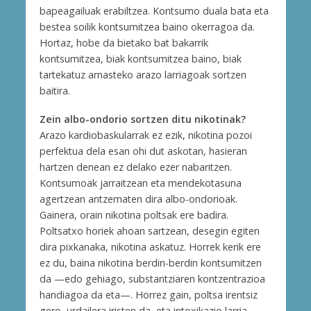
bapeagailuak erabiltzea. Kontsumo duala bata eta
bestea soilik kontsumitzea baino okerragoa da.
Hortaz, hobe da bietako bat bakarrik
kontsumitzea, biak kontsumitzea baino, biak
tartekatuz arnasteko arazo larriagoak sortzen
baitira.
Zein albo-ondorio sortzen ditu nikotinak?
Arazo kardiobaskularrak ez ezik, nikotina pozoi
perfektua dela esan ohi dut askotan, hasieran
hartzen denean ez delako ezer nabaritzen.
Kontsumoak jarraitzean eta mendekotasuna
agertzean antzematen dira albo-ondorioak.
Gainera, orain nikotina poltsak ere badira.
Poltsatxo horiek ahoan sartzean, desegin egiten
dira pixkanaka, nikotina askatuz. Horrek kerik ere
ez du, baina nikotina berdin-berdin kontsumitzen
da —edo gehiago, substantziaren kontzentrazioa
handiagoa da eta—. Horrez gain, poltsa irentsiz
gero, urdailera iristen da, eta intoxikazio larria