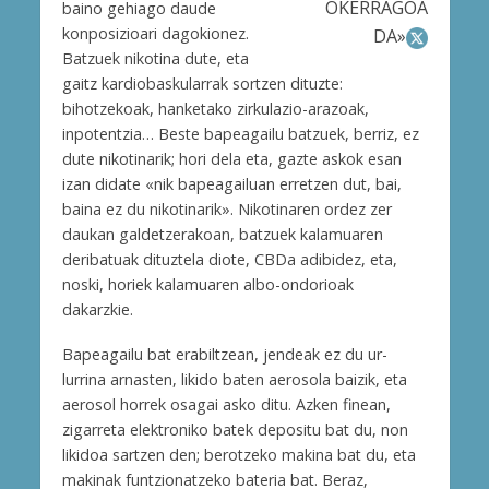
OKERRAGOA
baino gehiago daude
konposizioari dagokionez.
DA»
Batzuek nikotina dute, eta
gaitz kardiobaskularrak sortzen dituzte:
bihotzekoak, hanketako zirkulazio-arazoak,
inpotentzia… Beste bapeagailu batzuek, berriz, ez
dute nikotinarik; hori dela eta, gazte askok esan
izan didate «nik bapeagailuan erretzen dut, bai,
baina ez du nikotinarik». Nikotinaren ordez zer
daukan galdetzerakoan, batzuek kalamuaren
deribatuak dituztela diote, CBDa adibidez, eta,
noski, horiek kalamuaren albo-ondorioak
dakarzkie.
Bapeagailu bat erabiltzean, jendeak ez du ur-
lurrina arnasten, likido baten aerosola baizik, eta
aerosol horrek osagai asko ditu. Azken finean,
zigarreta elektroniko batek depositu bat du, non
likidoa sartzen den; berotzeko makina bat du, eta
makinak funtzionatzeko bateria bat. Beraz,