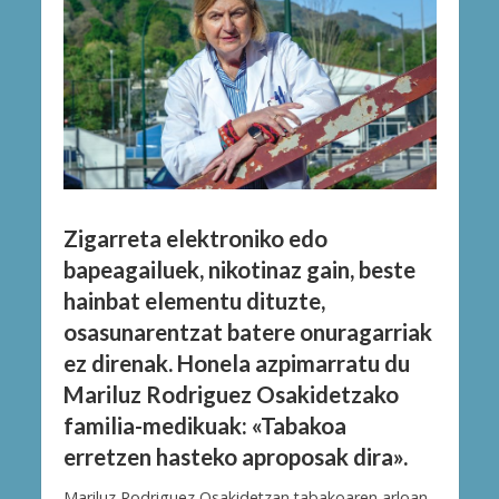
Zigarreta elektroniko edo
bapeagailuek, nikotinaz gain, beste
hainbat elementu dituzte,
osasunarentzat batere onuragarriak
ez direnak. Honela azpimarratu du
Mariluz Rodriguez Osakidetzako
familia-medikuak: «Tabakoa
erretzen hasteko aproposak dira».
Mariluz Rodriguez Osakidetzan tabakoaren arloan