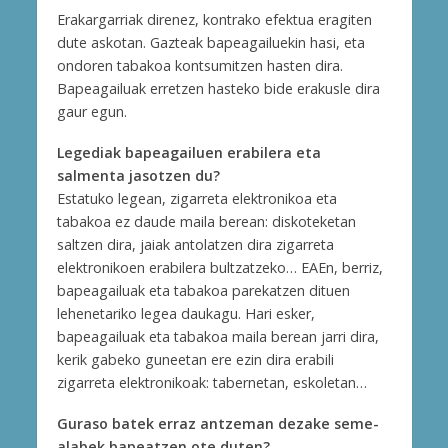
Erakargarriak direnez, kontrako efektua eragiten
dute askotan. Gazteak bapeagailuekin hasi, eta
ondoren tabakoa kontsumitzen hasten dira.
Bapeagailuak erretzen hasteko bide erakusle dira
gaur egun.
Legediak bapeagailuen erabilera eta
salmenta jasotzen du?
Estatuko legean, zigarreta elektronikoa eta
tabakoa ez daude maila berean: diskoteketan
saltzen dira, jaiak antolatzen dira zigarreta
elektronikoen erabilera bultzatzeko… EAEn, berriz,
bapeagailuak eta tabakoa parekatzen dituen
lehenetariko legea daukagu. Hari esker,
bapeagailuak eta tabakoa maila berean jarri dira,
kerik gabeko guneetan ere ezin dira erabili
zigarreta elektronikoak: tabernetan, eskoletan…
Guraso batek erraz antzeman dezake seme-
alabek bapeatzen ote duten?