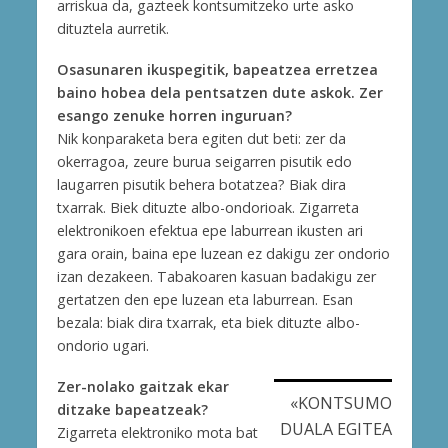
arriskua da, gazteek kontsumitzeko urte asko
dituztela aurretik.
Osasunaren ikuspegitik, bapeatzea erretzea
baino hobea dela pentsatzen dute askok. Zer
esango zenuke horren inguruan?
Nik konparaketa bera egiten dut beti: zer da
okerragoa, zeure burua seigarren pisutik edo
laugarren pisutik behera botatzea? Biak dira
txarrak. Biek dituzte albo-ondorioak. Zigarreta
elektronikoen efektua epe laburrean ikusten ari
gara orain, baina epe luzean ez dakigu zer ondorio
izan dezakeen. Tabakoaren kasuan badakigu zer
gertatzen den epe luzean eta laburrean. Esan
bezala: biak dira txarrak, eta biek dituzte albo-
ondorio ugari.
Zer-nolako gaitzak ekar
«KONTSUMO
ditzake bapeatzeak?
DUALA EGITEA
Zigarreta elektroniko mota bat