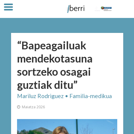
“Bapeagailuak
mendekotasuna
sortzeko osagai
guztiak ditu”
Mariluz Rodriguez • Familia-medikua
Maiatza 2026