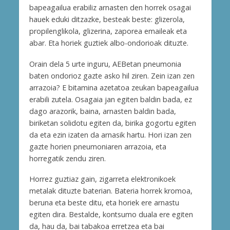
bapeagailua erabiliz arnasten den horrek osagai
hauek eduki ditzazke, besteak beste: glizerola,
propilenglikola, glizerina, zaporea emaileak eta
abar. Eta horiek guztiek albo-ondorioak dituzte.
Orain dela 5 urte inguru, AEBetan pneumonia
baten ondorioz gazte asko hil ziren. Zein izan zen
arrazoia? E bitamina azetatoa zeukan bapeagailua
erabili zutela. Osagaia jan egiten baldin bada, ez
dago arazorik, baina, arnasten baldin bada,
biriketan solidotu egiten da, birika gogortu egiten
da eta ezin izaten da arnasik hartu. Hori izan zen
gazte horien pneumoniaren arrazoia, eta
horregatik zendu ziren.
Horrez guztiaz gain, zigarreta elektronikoek
metalak dituzte baterian. Bateria horrek kromoa,
beruna eta beste ditu, eta horiek ere arnastu
egiten dira. Bestalde, kontsumo duala ere egiten
da, hau da, bai tabakoa erretzea eta bai