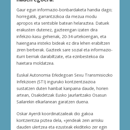
Gaur egun informazio-bonbardaketa handia dago;
horregatik, garrantzizkoa da mezua modu
apropos eta sentsible batean helaraztea. Datuek
erakusten dutenez, gazteengan izaten dira
infekzio-kasu gehienak, 20-34 urtekoengan, eta
haiengana iristeko bideak ez dira lehen erabiltzen
ziren berberak. Gazteek sare sozial eta informazio-
iturri berriak darabiltzate, eta ezinbestekoa da
haietara moldatzea.
Euskal Autonomia Erkidegoan Sexu Transmisiozko
Infekzioen (STI) inguruko kontzientziazioa
sustatzen duten hainbat kanpaina daude, horien
artean, Osakidetzak Eusko Jaurlaritzako Osasun
Sailarekin elkarlanean garatzen duena.
Oskar Ayerdi koordinatzaileak dio gakoa
kontzientzia piztea dela, «jendeak zein arrisku
dauden ulertzea eta ezusteak ekiditeko zer egin