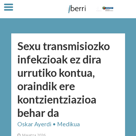
Sexu transmisiozko
infekzioak ez dira
urrutiko kontua,
oraindik ere
kontzientziazioa
behar da
Oskar Ayerdi • Medikua
Maiatza 2026