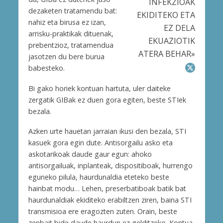
INFEKZIOAK
dezaketen tratamendu bat:
EKIDITEKO ETA
nahiz eta birusa ez izan,
EZ DELA
arrisku-praktikak dituenak,
EKUAZIOTIK
prebentzioz, tratamendua
ATERA BEHAR»
jasotzen du bere burua
babesteko.
Bi gako horiek kontuan hartuta, uler daiteke
zergatik GIBak ez duen gora egiten, beste STIek
bezala.
Azken urte hauetan jarraian ikusi den bezala, STI
kasuek gora egin dute. Antisorgailu asko eta
askotarikoak daude gaur egun: ahoko
antisorgailuak, inplanteak, dispositiboak, hurrengo
eguneko pilula, haurdunaldia eteteko beste
hainbat modu… Lehen, preserbatiboak batik bat
haurdunaldiak ekiditeko erabiltzen ziren, baina STI
transmisioa ere eragozten zuten. Orain, beste
zenbait bide daude haurdun ez gelditzeko. Kontua