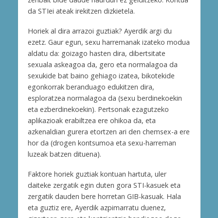
da STIei ateak irekitzen dizkietela.
Horiek al dira arrazoi guztiak? Ayerdik argi du
ezetz. Gaur egun, sexu harremanak izateko modua
aldatu da: goizago hasten dira, dibertsitate
sexuala askeagoa da, gero eta normalagoa da
sexukide bat baino gehiago izatea, bikotekide
egonkorrak beranduago edukitzen dira,
esploratzea normalagoa da (sexu berdinekoekin
eta ezberdinekoekin). Pertsonak ezagutzeko
aplikazioak erabiltzea ere ohikoa da, eta
azkenaldian gurera etortzen ari den chemsex-a ere
hor da (drogen kontsumoa eta sexu-harreman
luzeak batzen dituena).
Faktore horiek guztiak kontuan hartuta, uler
daiteke zergatik egin duten gora STI-kasuek eta
zergatik dauden bere horretan GIB-kasuak. Hala
eta guztiz ere, Ayerdik azpimarratu duenez,