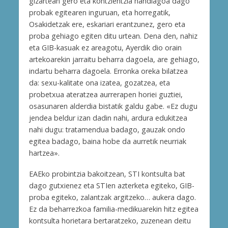
gizartean gero eta kontzientzia handiagoa dago
probak egitearen inguruan, eta horregatik,
Osakidetzak ere, eskariari erantzunez, gero eta
proba gehiago egiten ditu urtean. Dena den, nahiz
eta GIB-kasuak ez areagotu, Ayerdik dio orain
artekoarekin jarraitu beharra dagoela, are gehiago,
indartu beharra dagoela. Erronka oreka bilatzea
da: sexu-kalitate ona izatea, gozatzea, eta
probetxua ateratzea aurrerapen horiei guztiei,
osasunaren alderdia bistatik galdu gabe. «Ez dugu
jendea beldur izan dadin nahi, ardura edukitzea
nahi dugu: tratamendua badago, gauzak ondo
egitea badago, baina hobe da aurretik neurriak
hartzea».
EAEko probintzia bakoitzean, STI kontsulta bat
dago gutxienez eta STIen azterketa egiteko, GIB-
proba egiteko, zalantzak argitzeko… aukera dago.
Ez da beharrezkoa familia-medikuarekin hitz egitea
kontsulta horietara bertaratzeko, zuzenean deitu