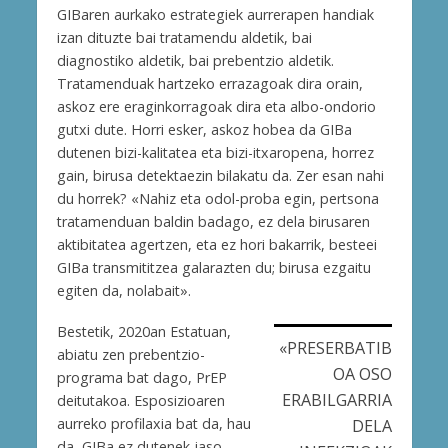
GIBaren aurkako estrategiek aurrerapen handiak
izan dituzte bai tratamendu aldetik, bai
diagnostiko aldetik, bai prebentzio aldetik.
Tratamenduak hartzeko errazagoak dira orain,
askoz ere eraginkorragoak dira eta albo-ondorio
gutxi dute. Horri esker, askoz hobea da GIBa
dutenen bizi-kalitatea eta bizi-itxaropena, horrez
gain, birusa detektaezin bilakatu da. Zer esan nahi
du horrek? «Nahiz eta odol-proba egin, pertsona
tratamenduan baldin badago, ez dela birusaren
aktibitatea agertzen, eta ez hori bakarrik, besteei
GIBa transmititzea galarazten du; birusa ezgaitu
egiten da, nolabait».
Bestetik, 2020an Estatuan,
«PRESERBATIB
abiatu zen prebentzio-
OA OSO
programa bat dago, PrEP
ERABILGARRIA
deitutakoa. Esposizioaren
aurreko profilaxia bat da, hau
DELA
da, GIBa ez dutenek jaso