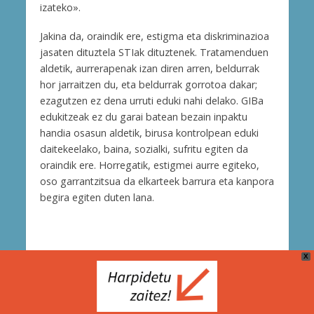
izateko».
Jakina da, oraindik ere, estigma eta diskriminazioa
jasaten dituztela STIak dituztenek. Tratamenduen
aldetik, aurrerapenak izan diren arren, beldurrak
hor jarraitzen du, eta beldurrak gorrotoa dakar;
ezagutzen ez dena urruti eduki nahi delako. GIBa
edukitzeak ez du garai batean bezain inpaktu
handia osasun aldetik, birusa kontrolpean eduki
daitekeelako, baina, sozialki, sufritu egiten da
oraindik ere. Horregatik, estigmei aurre egiteko,
oso garrantzitsua da elkarteek barrura eta kanpora
begira egiten duten lana.
X
Cookie Politika
Bidera Zerbitzuak (Berria Taldea)