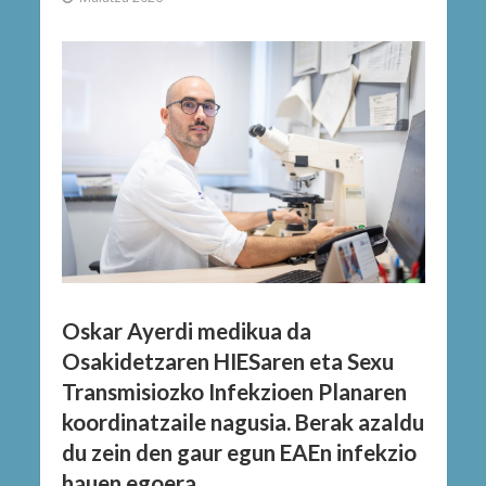
Oskar Ayerdi medikua da
Osakidetzaren HIESaren eta Sexu
Transmisiozko Infekzioen Planaren
koordinatzaile nagusia. Berak azaldu
du zein den gaur egun EAEn infekzio
hauen egoera.