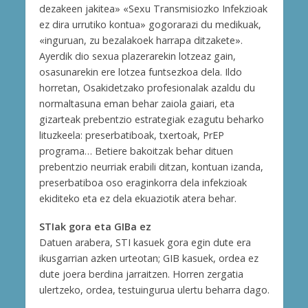
dezakeen jakitea» «Sexu Transmisiozko Infekzioak
ez dira urrutiko kontua» gogorarazi du medikuak,
«inguruan, zu bezalakoek harrapa ditzakete».
Ayerdik dio sexua plazerarekin lotzeaz gain,
osasunarekin ere lotzea funtsezkoa dela. Ildo
horretan, Osakidetzako profesionalak azaldu du
normaltasuna eman behar zaiola gaiari, eta
gizarteak prebentzio estrategiak ezagutu beharko
lituzkeela: preserbatiboak, txertoak, PrEP
programa… Betiere bakoitzak behar dituen
prebentzio neurriak erabili ditzan, kontuan izanda,
preserbatiboa oso eraginkorra dela infekzioak
ekiditeko eta ez dela ekuaziotik atera behar.
STIak gora eta GIBa ez
Datuen arabera, STI kasuek gora egin dute era
ikusgarrian azken urteotan; GIB kasuek, ordea ez
dute joera berdina jarraitzen. Horren zergatia
ulertzeko, ordea, testuingurua ulertu beharra dago.