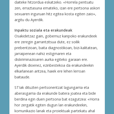
daiteke hitzordua eskatzeko. «Horrela pentsatu
zen, erraztasuna emateko, izan ere pertsona askori
sexuaren inguruan hitz egitea kosta egiten zaio»,
argitu du Ayerdik.
Inpaktu soziala eta erakundeak
Osakidetzaz gain, gobernuz kanpoko erakundeek
ere zeregin garrantzitsua dute, ez soilik
prebentzioan, baita diagnostikoan, bizi-kalitatean,
jarraipenean nahiz estigmaren eta
diskriminazioaren aurka egiteko garaian ere.
Ayerdik dioenez, ezinbestekoa da erakundeekin
elkarlanean aritzea, haiek ere lehen lerroan
baitaude.
STIak dituzten pertsonentzat lagungarria eta
aberasgarria da erakunde batera joatea eta bide
berdina egin duen pertsona bat ezagutzea: «Horra
hor zergatik egiten dugun lan erakundeekin,
komunikazio lanak eta proiektuak partekatu ahal