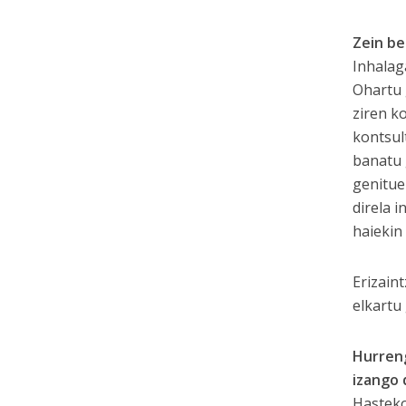
Zein b
Inhalag
Ohartu 
ziren k
kontsul
banatu 
genitue
direla 
haiekin
Erizain
elkartu
Hurreng
izango 
Hasteko