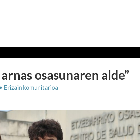
, arnas osasunaren alde”
 Erizain komunitarioa