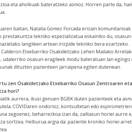
zioa eta aholkuak bateratzeko asmoz. Horren parte da, hai
ua.
uaren baitan, Natalia Gomez Forcada erizain komunitarioak 
 prestakuntza tekniko espezializatua eskainiko du, osasun
mazietako langileen artean irizpide tekniko bera ezartzeko.
 Calderon Etxebarriko Osakidetzako Lehen Mailako Arreta
, udalerriko osasun-eragileek modu bateratuan lan egingo
sunak dituzten pazienteen jarraipena egiten dutenean.
rtu zen Osakidetzako Etxebarriko Osasun Zentroaren eta
tza hori?
atik aurrera, ikusi genuen BGBK duten pazienteek eta asma
utela. COVIDaren ondorioz, kontsultetan edo espirometrie
una zegoenez, beharrezkoa izan da, zailtasun horiei aurre e
tza sortzea. Helburua argia da: paziente kroniko horiei arret
zea.