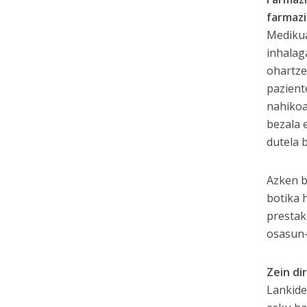
farmazi
Medikua
inhalag
ohartze
pazient
nahikoa
bezala 
dutela 
Azken b
botika h
prestak
osasun-
Zein di
Lankide