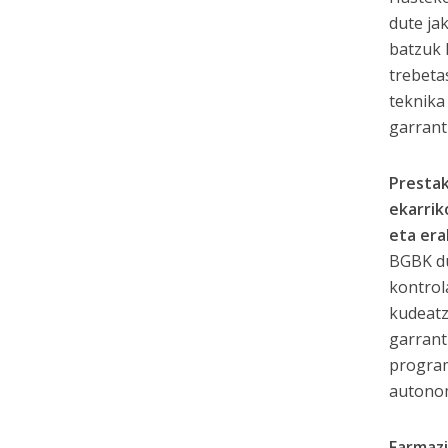
dute ja
batzuk 
trebeta
teknika
garrant
Prestak
ekarrik
eta era
BGBK du
kontrol
kudeatz
garrant
program
autonom
Farmazi