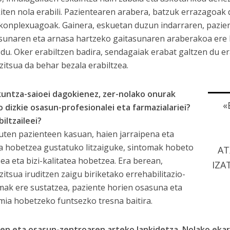
kiten nola erabili. Pazientearen arabera, batzuk errazagoak 
konplexuagoak. Gainera, eskuetan duzun indarraren, pazie
sunaren eta arnasa hartzeko gaitasunaren araberakoa ere b
 du. Oker erabiltzen badira, sendagaiak erabat galtzen du e
zitsua da behar bezala erabiltzea.
untza-saioei dagokienez, zer-nolako onurak
«
o dizkie osasun-profesionalei eta farmazialariei?
biltzaileei?
ten pazienteen kasuan, haien jarraipena eta
a hobetzea gustatuko litzaiguke, sintomak hobeto
AT
ea eta bizi-kalitatea hobetzea. Era berean,
IZA
zitsua iruditzen zaigu biriketako errehabilitazio-
ak ere sustatzea, paziente horien osasuna eta
ia hobetzeko funtsezko tresna baitira.
en eta osasun-zentroaren arteko lankidetza. Nolako eka