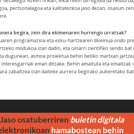
r dezakegu. Azken finean, elkarrekin lan egitea da helburua
goa, pertsonalagoa eta kalitatezkoa jaso dezan, osasun-zen
ere.
unera begira, zein dira ekimenaren hurrengo urratsak?
uaren programazioa eta esku-hartzearen diseinua ondo pre
rtzeko modukoa izan dadin, eta oinarri zientifiko sendo bat
uta dugunean, asmoa proiektua behin betiko martxan jartzea
 interesgarriak eman ditzake. Behin amaituta eta emaitzak ik
ara zabaltzea izan daiteke aurrera begirako aukeretako bat
OSAKIDETZA. Araba
Jaso osatuberriren
buletin digitala
elektronikoan
hamabostean behin