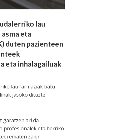
udalerriko lau
n asma eta
K) duten pazienteen
enteek
 eta inhalagailuak
riko lau farmaziak batu
dinak jasoko dituzte
 garatzen ari da.
 profesionalek eta herriko
teei ematen zaien