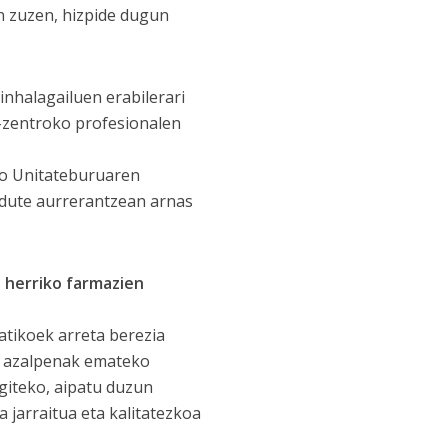
n zuzen, hizpide dugun
inhalagailuen erabilerari
-zentroko profesionalen
ko Unitateburuaren
 dute aurrerantzean arnas
 herriko farmazien
tikoek arreta berezia
n azalpenak emateko
giteko, aipatu duzun
a jarraitua eta kalitatezkoa