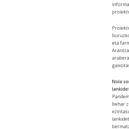
informa
proiekt
Proiekt
buruzko
eta far
Arantza
arabera
gaixota
Nola so
lankide
Pandemi
behar z
ezintas
lankide
bermat