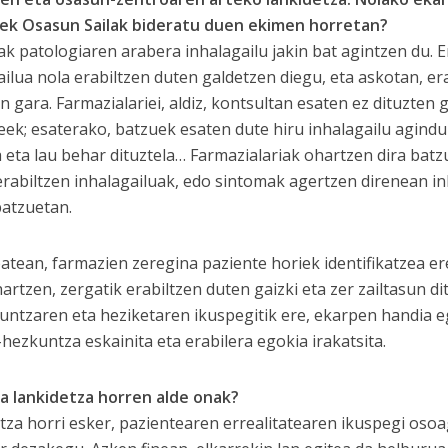
ek Osasun Sailak bideratu duen ekimen horretan?
k patologiaren arabera inhalagailu jakin bat agintzen du. E
ailua nola erabiltzen duten galdetzen diegu, eta askotan, er
n gara. Farmazialariei, aldiz, kontsultan esaten ez dituzten
eek; esaterako, batzuek esaten dute hiru inhalagailu agindu 
 eta lau behar dituztela… Farmazialariak ohartzen dira batz
erabiltzen inhalagailuak, edo sintomak agertzen direnean in
batzuetan.
atean, farmazien zeregina paziente horiek identifikatzea er
artzen, zergatik erabiltzen duten gaizki eta zer zailtasun di
untzaren eta heziketaren ikuspegitik ere, ekarpen handia eg
hezkuntza eskainita eta erabilera egokia irakatsita.
ra lankidetza horren alde onak?
tza horri esker, pazientearen errealitatearen ikuspegi oso