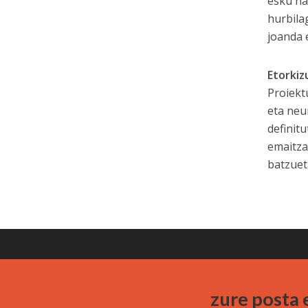
esku ha
hurbila
joanda 
Etorkiz
Proiekt
eta neu
definit
emaitza
batzuet
Cookie Politika
Bidera Zerbitzuak (Berria Taldea)
zure posta 