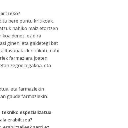
jartzeko?
ditu bere puntu kritikoak.
Batzuk nahiko maiz etortzen
ikoa denez, ez dira
asi ginen, eta galdetegi bat
ailtasunak identifikatu nahi
riek farmaziara joaten
ietan zegoela gakoa, eta
tua, eta farmaziekin
sean gaude farmaziekin.
 tekniko espezializatua
ala erabiltzea?
 erabiltzaileek sarri ez