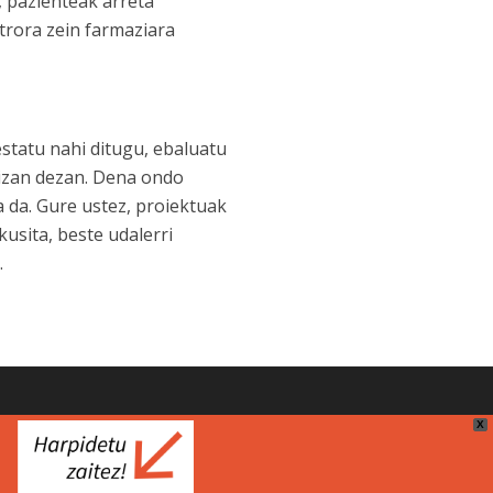
, pazienteak arreta
trora zein farmaziara
statu nahi ditugu, ebaluatu
 izan dezan. Dena ondo
 da. Gure ustez, proiektuak
usita, beste udalerri
.
 kalea, 45 – 01006 Vitoria-Gasteiz | 945-00 63 43 |
X
osatuberri@osakidetza.eus