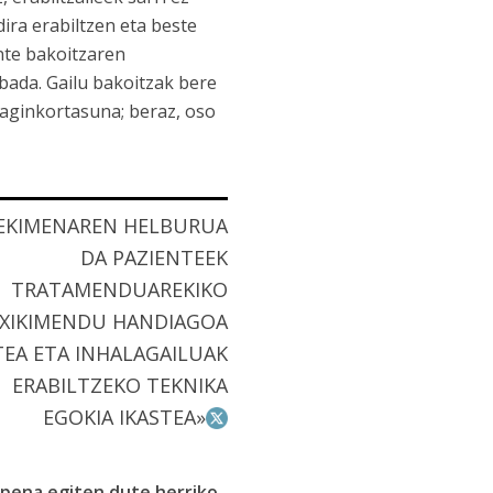
dira erabiltzen eta beste
nte bakoitzaren
ada. Gailu bakoitzak bere
raginkortasuna; beraz, oso
EKIMENAREN HELBURUA
DA PAZIENTEEK
TRATAMENDUAREKIKO
XIKIMENDU HANDIAGOA
TEA ETA INHALAGAILUAK
ERABILTZEKO TEKNIKA
EGOKIA IKASTEA»
rpena egiten dute herriko