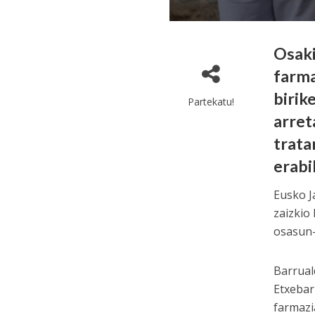
Osaki
farma
birik
Partekatu!
arret
trata
erabi
Eusko J
zaizkio
osasun-
Barrual
Etxebar
farmazi