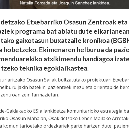
detzako Etxebarriko Osasun Zentroak eta 
ziek programa bat abiatu dute elkarlanea
etako gaixotasun buxatzaile kronikoa (BGB
a hobetzeko. Ekimenaren helburua da pazi
menduarekiko atxikimendu handiagoa izatea
ltzeko teknika egokia ikastea.
aurlaritzako Osasun Sailak bultzatutako proiektuari Etxebar
 helburu jakin batekin: pazienteek mezu eta orientabide ber
zentroan zein farmazietan.
de-Galdakaoko ESIa lankidetza komunitarioko estrategia bat
riko Osasun Mahaian, Osakidetzako Lehen Mailako Arretako
a komunitarioetako ordezkariek parte hartzen dute, pazien