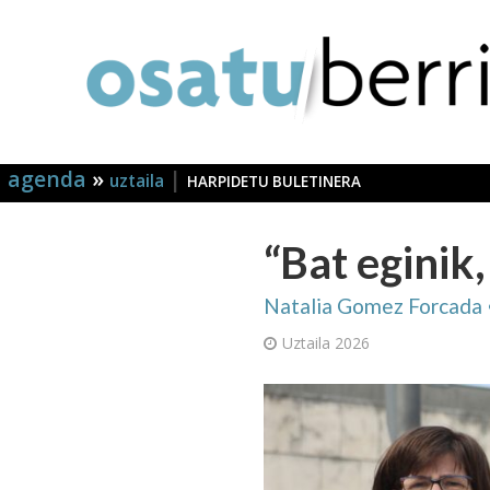
agenda
»
|
uztaila
HARPIDETU BULETINERA
“Bat eginik
Natalia Gomez Forcada •
Uztaila 2026