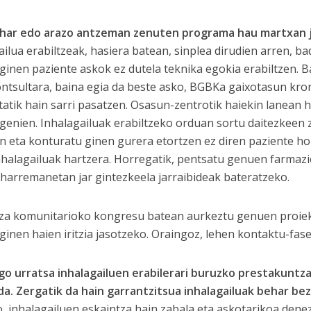
ehar edo arazo antzeman zenuten programa hau martxan 
ailua erabiltzeak, hasiera batean, sinplea dirudien arren, ba
ginen paziente askok ez dutela teknika egokia erabiltzen. 
ontsultara, baina egia da beste asko, BGBKa gaixotasun kron
tatik hain sarri pasatzen. Osasun-zentrotik haiekin lanean h
genien. Inhalagailuak erabiltzeko orduan sortu daitezkeen z
n eta konturatu ginen gurera etortzen ez diren paziente ho
inhalagailuak hartzera. Horregatik, pentsatu genuen farmaz
 harremanetan jar gintezkeela jarraibideak bateratzeko.
tza komunitarioko kongresu batean aurkeztu genuen proiek
 ginen haien iritzia jasotzeko. Oraingoz, lehen kontaktu-fa
o urratsa inhalagailuen erabilerari buruzko prestakuntza
da.
Zergatik da hain garrantzitsua inhalagailuak behar bez
, inhalagailuen eskaintza hain zabala eta askotarikoa denez,