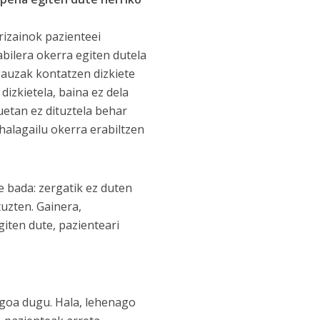
rizainok pazienteei
abilera okerra egiten dutela
 gauzak kontatzen dizkiete
dizkietela, baina ez dela
uetan ez dituztela behar
halagailu okerra erabiltzen
e bada: zergatik ez duten
tuzten. Gainera,
iten dute, pazienteari
agoa dugu. Hala, lehenago